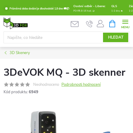
Přejít
Osobní odběr - Liberec
GLS
Zá
Průměrná doba dodání je dlouhodobě 1,8 dne 🚚📦
na
PO-PÁ 8-16 hod. 🤝
1-2 dny 🔥
1-2
obsah
NÁKUPNÍ
KOŠÍK
HLEDAT
3D Skenery
3DeVOK MQ - 3D skenner
Neohodnoceno
Podrobnosti hodnocení
Kód produktu:
6949