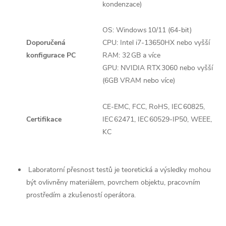
kondenzace)
OS: Windows 10/11 (64‑bit)
Doporučená
CPU: Intel i7‑13650HX nebo vyšší
konfigurace PC
RAM: 32 GB a více
GPU: NVIDIA RTX 3060 nebo vyšší
(6GB VRAM nebo více)
CE‑EMC, FCC, RoHS, IEC 60825,
Certifikace
IEC 62471, IEC 60529‑IP50, WEEE,
KC
Laboratorní přesnost testů je teoretická a výsledky mohou
být ovlivněny materiálem, povrchem objektu, pracovním
prostředím a zkušeností operátora.