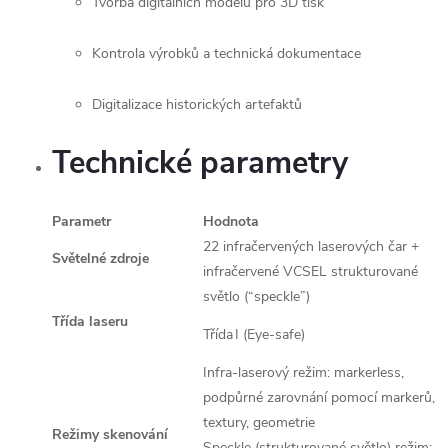
Tvorba digitálních modelů pro 3D tisk
Kontrola výrobků a technická dokumentace
Digitalizace historických artefaktů
Technické parametry
Parametr
Hodnota
22 infračervených laserových čar +
Světelné zdroje
infračervené VCSEL strukturované
světlo (“speckle”)
Třída laseru
Třída I (Eye‑safe)
Infra‑laserový režim: markerless,
podpůrné zarovnání pomocí markerů,
textury, geometrie
Režimy skenování
Speckle (strukturované světlo) režim: