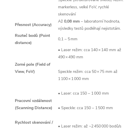
markerless, velké FoV, rychlé
skenování
Až
0,08 mm
– laboratorní hodnota,
Přesnost (Accuracy)
výsledky testů podléhají nejistotám.
Rozteč bodů (Point
0,1 – 5 mm
distance)
• Laser režim: cca 140 × 140 mm až
490 × 490 mm
Zorné pole (Field of
View, FoV)
Speckle režim: cca 50 × 75 mm až
1 100 × 1 000 mm
• Laser: cca 150 – 1 000 mm
Pracovní vzdálenost
(Scanning Distance)
• Speckle: cca 150 – 1 500 mm
Rychlost skenování /
• Laser režim: až ~2 450 000 bodů/s