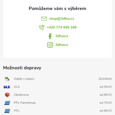
shop
@
3dfox.cz
+420 774 849 168
3dfoxcz
3dfoxcz
Možnosti dopravy
Odběr v Liberci
ZDARMA
GLS
od 59 Kč
Zásilkovna
od 89 Kč
PPL Parcelshop
od 79 Kč
PPL
od 89 Kč