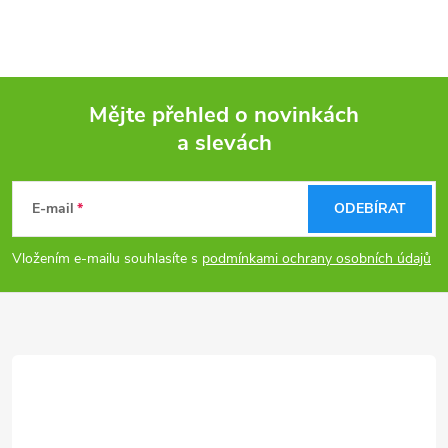
Mějte přehled o novinkách
a slevách
Z
á
E-mail
ODEBÍRAT
p
Vložením e-mailu souhlasíte s
podmínkami ochrany osobních údajů
a
t
í