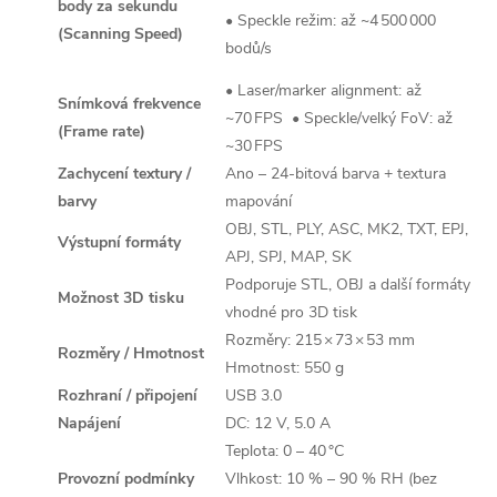
body za sekundu
• Speckle režim: až ~4 500 000
(Scanning Speed)
bodů/s
• Laser/marker alignment: až
Snímková frekvence
~70 FPS
• Speckle/velký FoV: až
(Frame rate)
~30 FPS
Zachycení textury /
Ano – 24‑bitová barva + textura
barvy
mapování
OBJ, STL, PLY, ASC, MK2, TXT, EPJ,
Výstupní formáty
APJ, SPJ, MAP, SK
Podporuje STL, OBJ a další formáty
Možnost 3D tisku
vhodné pro 3D tisk
Rozměry: 215 × 73 × 53 mm
Rozměry / Hmotnost
Hmotnost: 550 g
Rozhraní / připojení
USB 3.0
Napájení
DC: 12 V, 5.0 A
Teplota: 0 – 40 °C
Provozní podmínky
Vlhkost: 10 % – 90 % RH (bez