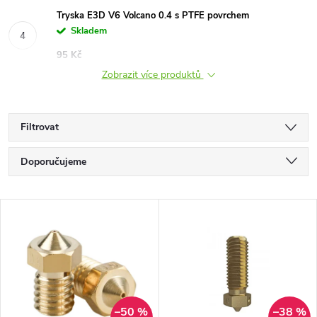
Tryska E3D V6 Volcano 0.4 s PTFE povrchem
Skladem
95 Kč
Zobrazit více produktů
Filtrovat
Ř
Doporučujeme
a
Nejlevnější
V
Nejdražší
z
ý
Nejprodávanější
e
p
Abecedně
n
–50 %
–38 %