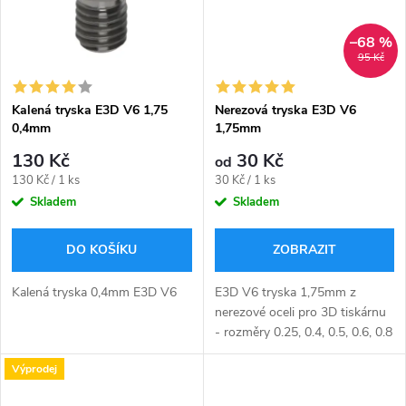
ů
–68 %
95 Kč
Kalená tryska E3D V6 1,75
Nerezová tryska E3D V6
0,4mm
1,75mm
130 Kč
30 Kč
od
Měrná
Měrná
130 Kč / 1 ks
30 Kč / 1 ks
cena:
cena:
Skladem
Skladem
DO KOŠÍKU
ZOBRAZIT
Kalená tryska 0,4mm E3D V6
E3D V6 tryska 1,75mm z
nerezové oceli pro 3D tiskárnu
- rozměry 0.25, 0.4, 0.5, 0.6, 0.8
a 1mm.
Výprodej