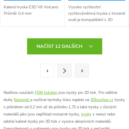
Kalená tryska E3D V6 Volcano.
Vysoko rychlostní
Průměr 0,4 mm
rychlovýměnná tryska z tvrzené
oceli je kompatibilní s 3D
tiskárnami Creality K1C, K1 Max
a Ender 3 V3.Má integrovanou
celokovovou konstrukci, která
O
se rychle...
NAČÍST 12 DALŠÍCH
v
l
S
1
3
t
á
r
d
á
Nedílnou součástí
FDM tiskáren
jsou trysky pro 3D tisk. Pro odlišné
a
n
druhy
filamentů
a rozličné techniky tisku najdete na
3Dfoxshop.cz
trysky
k
s průměrem od 0,2 mm až do průměru 1,75 a také trysky z různých
c
o
materiálů jako jsou například mosazné trysky,
trysky
z nerezi nebo
í
odolné kalené trysky pro 3D tisk z vysoce abrazivních materiálů.
v
Samozřejmostí v sortimentu jsou trysky pro 3D tisk s nejčastěji