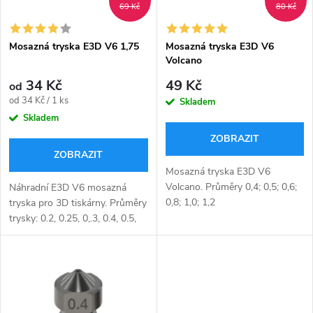
i
69 Kč
80 Kč
í
s
p
Mosazná tryska E3D V6 1,75
Mosazná tryska E3D V6
Volcano
p
r
34 Kč
49 Kč
od
r
Měrná
od 34 Kč / 1 ks
Skladem
o
cena:
Skladem
o
ZOBRAZIT
d
ZOBRAZIT
d
Mosazná tryska E3D V6
u
Volcano. Průměry 0,4; 0,5; 0,6;
Náhradní E3D V6 mosazná
0,8; 1,0; 1,2
u
tryska pro 3D tiskárny. Průměry
trysky: 0.2, 0.25, 0,.3, 0.4, 0.5,
k
0.6, 0.8, 1.0 mm, průměr
k
filamentu 1.75 mm.
t
t
ů