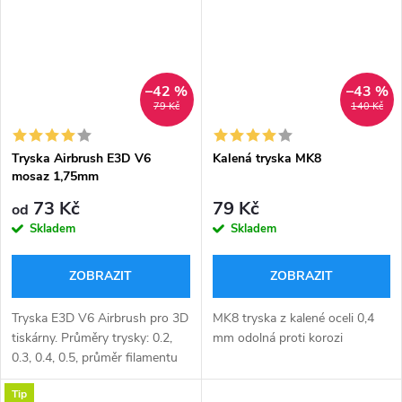
–42 %
–43 %
79 Kč
140 Kč
Tryska Airbrush E3D V6
Kalená tryska MK8
mosaz 1,75mm
73 Kč
79 Kč
od
Skladem
Skladem
ZOBRAZIT
ZOBRAZIT
Tryska E3D V6 Airbrush pro 3D
MK8 tryska z kalené oceli 0,4
tiskárny. Průměry trysky: 0.2,
mm odolná proti korozi
0.3, 0.4, 0.5, průměr filamentu
1.75 mm.
Tip