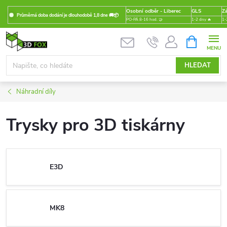
Přejít
Osobní odběr - Liberec
GLS
Zá
Průměrná doba dodání je dlouhodobě 1,8 dne 🚚📦
na
PO-PÁ 8-16 hod. 🤝
1-2 dny 🔥
1-
obsah
NÁKUPNÍ
KOŠÍK
HLEDAT
Náhradní díly
Trysky pro 3D tiskárny
E3D
MK8