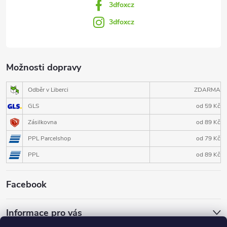
3dfoxcz
3dfoxcz
Možnosti dopravy
Odběr v Liberci
ZDARMA
GLS
od 59 Kč
Zásilkovna
od 89 Kč
PPL Parcelshop
od 79 Kč
PPL
od 89 Kč
Facebook
Informace pro vás