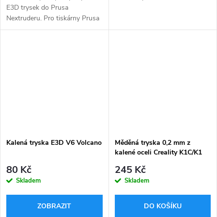
E3D trysek do Prusa
Nextruderu. Pro tiskárny Prusa
MK4, XL
Kalená tryska E3D V6 Volcano
Měděná tryska 0,2 mm z
kalené oceli Creality K1C/K1
Max/Ender 3 V3
80 Kč
245 Kč
Skladem
Skladem
ZOBRAZIT
DO KOŠÍKU