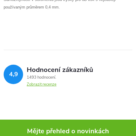
á
p
používaným průměrem 0,4 mm.
n
r
í
v
k
y
v
Hodnocení zákazníků
4,9
ý
1493 hodnocení
Zobrazit recenze
p
i
s
u
Mějte přehled o novinkách