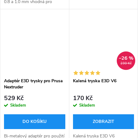
0.8 a 1.0 mm vhodná pro
tiskárny pro Creality CR-10,
Ender 3 Pro, Anet A8 a další.
–26 %
230 Kč
Adaptér E3D trysky pro Prusa
Kalená tryska E3D V6
Nextruder
529 Kč
170 Kč
Skladem
Skladem
DO KOŠÍKU
ZOBRAZIT
Bi-metalový adaptér pro použití
Kalená tryska E3D V6