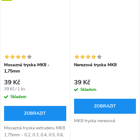
Mosazná tryska MK8 -
Nerezová tryska MK8
1,75mm
39 Kč
39 Kč
Měrná
39 Kč / 1 ks
Skladem
cena:
Skladem
ZOBRAZIT
ZOBRAZIT
MK8 tryska nerezová
Mosazná tryska extruderu MK8
1,75mm - 0.2, 0.3, 0.4, 0.5, 0.6,