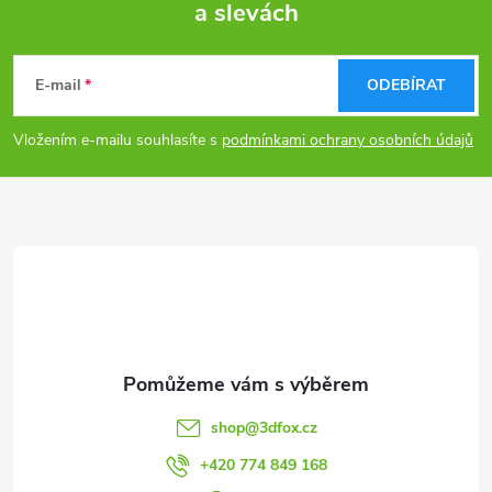
a slevách
Z
á
E-mail
ODEBÍRAT
p
Vložením e-mailu souhlasíte s
podmínkami ochrany osobních údajů
a
t
í
shop
@
3dfox.cz
+420 774 849 168