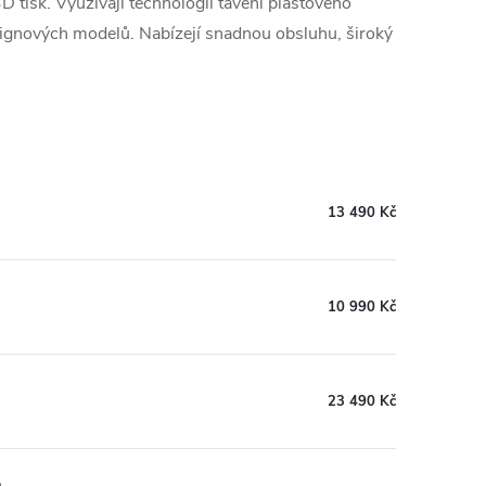
D tisk. Využívají technologii tavení plastového
designových modelů. Nabízejí snadnou obsluhu, široký
13 490 Kč
10 990 Kč
23 490 Kč
m