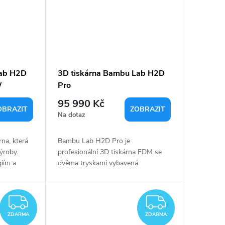
Lab H2D
3D tiskárna Bambu Lab H2D
W
Pro
95 990 Kč
OBRAZIT
ZOBRAZIT
Na dotaz
rna, která
Bambu Lab H2D Pro je
ýroby.
profesionální 3D tiskárna FDM se
iím a
dvěma tryskami vybavená
 pro
systémy AMS 2 Pro a AMS HT .
adšence. S
Nabízí objem tisku až 350 x 320 x
325...
ZDARMA
ZDARM
ZDARMA
ZDARMA