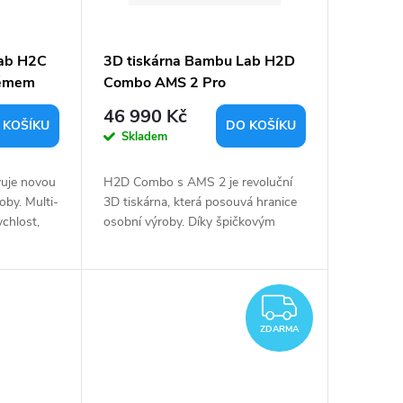
Lab H2C
3D tiskárna Bambu Lab H2D
témem
Combo AMS 2 Pro
46 990 Kč
 KOŠÍKU
DO KOŠÍKU
Skladem
uje novou
H2D Combo s AMS 2 je revoluční
oby. Multi-
3D tiskárna, která posouvá hranice
ychlost,
osobní výroby. Díky špičkovým
ně
technologiím a inovacím je ideální
Nová
volbou pro profesionály i kreativní...
ZDARM
ZDARMA