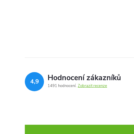
l
Hodnocení zákazníků
4,9
1491 hodnocení
Zobrazit recenze
í
r