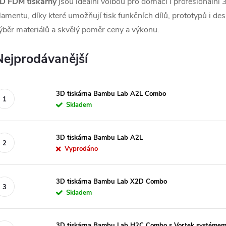
D FDM tiskárny
jsou ideální volbou pro domácí i profesionální 3
ilamentu, díky které umožňují tisk funkčních dílů, prototypů i 
ýběr materiálů a skvělý poměr ceny a výkonu.
Nejprodávanější
3D tiskárna Bambu Lab A2L Combo
Skladem
3D tiskárna Bambu Lab A2L
Vyprodáno
3D tiskárna Bambu Lab X2D Combo
Skladem
3D tiskárna Bambu Lab H2C Combo s Vortek systéme