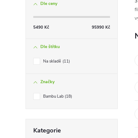
3
Dle ceny
s
f
v
t
5490
Kč
95990
Kč
r
Dle štítku
a
Na skladě
11
n
Značky
n
Bambu Lab
18
í
p
Přeskočit
a
Kategorie
kategorie