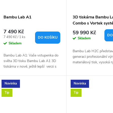
p
s
r
p
Bambu Lab A1
3D tiskárna Bambu 
o
Combo s Vortek sys
r
7 490 Kč
59 990 Kč
d
DO
Měrná
7 490 Kč / 1 ks
DO KOŠÍKU
Skladem
o
cena:
Skladem
u
Bambu Lab H2C představ
d
Bambu Lab A1: Vaše vstupenka do
generaci profesionální výr
k
světa 3D tisku Bambu Lab A1 3D
materiálový tisk, vysoká r
u
tiskárna v nové, ještě lepší verzi s
průmyslová přesnost a pl
upgradem heatbedu. Bambu Lab
t
automatizovaný provoz. 
A1 je všestranná a cenově
k
generace tiskáren...
dostupná...
Novinka
Novinka
ů
t
Tip
Tip
ů