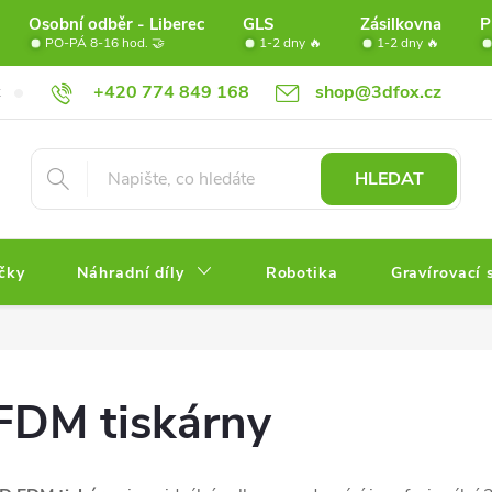
Osobní odběr - Liberec
GLS
Zásilkovna
P
PO-PÁ 8-16 hod. 🤝
1-2 dny 🔥
1-2 dny 🔥
+420 774 849 168
shop@3dfox.cz
Doprava
Věrnostní program FOX
Partneři
Obchodní po
HLEDAT
čky
Náhradní díly
Robotika
Gravírovací 
FDM tiskárny