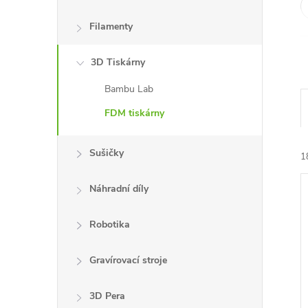
n
Filamenty
e
3D Tiskárny
l
Bambu Lab
FDM tiskárny
Sušičky
1
Náhradní díly
Robotika
Gravírovací stroje
í
i
3D Pera