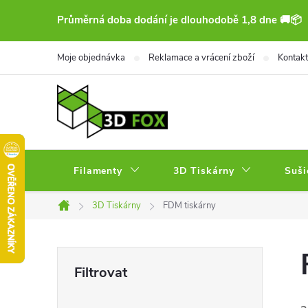
Přejít
Průměrná doba dodání je dlouhodobě 1,8 dne 🚚📦
na
obsah
Moje objednávka
Reklamace a vrácení zboží
Kontakt
Filamenty
3D Tiskárny
Suši
3D Tiskárny
FDM tiskárny
Domů
P
o