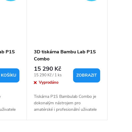
ab P1S
3D tiskárna Bambu Lab P1S
Combo
15 290 Kč
Měrná
15 290 Kč / 1 ks
 KOŠÍKU
ZOBRAZIT
cena:
Vyprodáno
e
Tiskárna P1S Bambulab Combo je
dokonalým nástrojem pro
uživatele
amatérské i profesionální uživatele
ustní
ve světě 3D tisku. Její robustní
kový
kovový rám, uzavřený tiskový
 vám...
prostor a pokročilé...