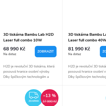
3D tiskárna Bambu Lab H2D
3D tiskárna Bambu 
Laser full combo 10W
Laser full combo 40
68 990 Kč
81 990 Kč
ZOBRAZIT
Z
Na dotaz
Na dotaz
H2D je revoluční 3D tiskárna, která
H2D je revoluční 3D tiská
posouvá hranice osobní výroby.
posouvá hranice osobní v
Díky špičkovým technologiím a
Díky špičkovým technolog
inovacím je ideální volbou pro
inovacím je ideální volbou
profesionály i kreativní nadšence. S
profesionály i kreativní n
AMS 2 a...
AMS 2 a...
ZDARMA
–13 %
37 990 Kč
ZDARMA