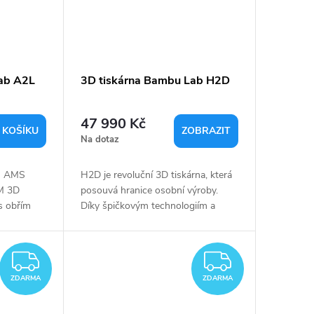
ab A2L
3D tiskárna Bambu Lab H2D
47 990 Kč
 KOŠÍKU
ZOBRAZIT
Na dotaz
s AMS
H2D je revoluční 3D tiskárna, která
DM 3D
posouvá hranice osobní výroby.
 s obřím
Díky špičkovým technologiím a
 320 × 325
inovacím je ideální volbou pro
brací a...
profesionály i kreativní nadšence.
ZDARMA
ZDARM
ZDARMA
ZDARMA