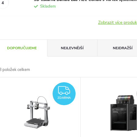
Skladem
Zobrazit více produ
Ř
DOPORUČUJEME
NEJLEVNĚJŠÍ
NEJDRAŽŠÍ
a
8
položek celkem
z
V
e
ZDARMA
ý
ZDARMA
n
p