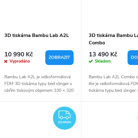
3D tiskárna Bambu Lab A2L
3D tiskárna Bambu L
Combo
10 990 Kč
13 490 Kč
ZOBRAZIT
DO
Vyprodáno
Skladem
Bambu Lab A2L je velkoformátová
Bambu Lab A2L Combo 
FDM 3D tiskárna typu bed slinger s
lite je velkoformátová F
obřím tiskovým objemem 330 × 320
tiskárna typu bed slinger
× 325 mm, plně automatickou
tiskovým objemem 330 ×
kalibrací a maximální...
mm, plně automatickou kali
ZDARMA
ZDARMA