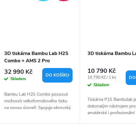
3D tiskárna Bambu Lab H2S
3D tiskárna Bambu L
Combo + AMS 2 Pro
10 790 Kč
32 990 Kč
DO KOŠÍKU
Měrná
10 790 Kč / 1 ks
DO
Skladem
cena:
Skladem
Bambu Lab H2S Combo posouvá
Tiskárna P1S Bambulab j
možnosti velkoformátového tisku
dokonalým nástrojem pro
na novou úroveň. Spojuje obrovský
amatérské i profesionální 
tiskový prostor a rychlost tiskárny
ve světě 3D tisku. Její rob
H2S s kreativní svobodou, kterou...
kovový rám, uzavřený tis
prostor a pokročilé funkce