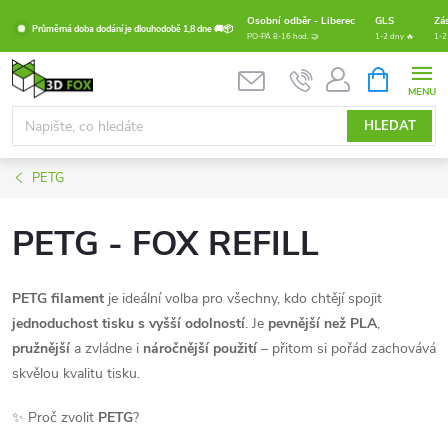
Přejít
Osobní odběr - Liberec
GLS
Zá
Průměrná doba dodání je dlouhodobě 1,8 dne 🚚📦
na
PO-PÁ 8-16 hod. 🤝
1-2 dny 🔥
1-2
obsah
NÁKUPNÍ
KOŠÍK
HLEDAT
PETG
PETG - FOX REFILL
PETG filament
je ideální volba pro všechny, kdo chtějí spojit
jednoduchost tisku s vyšší odolností
. Je
pevnější než PLA
,
pružnější
a zvládne i
náročnější použití
– přitom si pořád zachovává
skvělou kvalitu tisku.
✨ Proč zvolit
PETG
?