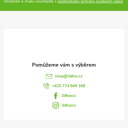
p
i
Vložením e-mailu souhlasíte s
podmínkami ochrany osobních údajů
a
s
u
t
í
shop
@
3dfox.cz
+420 774 849 168
3dfoxcz
3dfoxcz