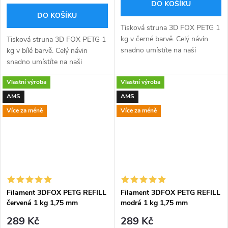
DO KOŠÍKU
DO KOŠÍKU
Tisková struna 3D FOX PETG 1
kg v černé barvě. Celý návin
Tisková struna 3D FOX PETG 1
snadno umístíte na naši
kg v bílé barvě. Celý návin
tištěnou 3D FOX refill špulku
snadno umístíte na naši
kompatibilní s AMS (viz níže).
tištěnou 3D FOX refill špulku
Vlastní výroba
Vlastní výroba
Dodáváno v ekologickém...
kompatibilní s AMS (viz níže).
Dodáváno v ekologickém...
AMS
AMS
Více za méně
Více za méně
Filament 3DFOX PETG REFILL
Filament 3DFOX PETG REFILL
červená 1 kg 1,75 mm
modrá 1 kg 1,75 mm
289 Kč
289 Kč