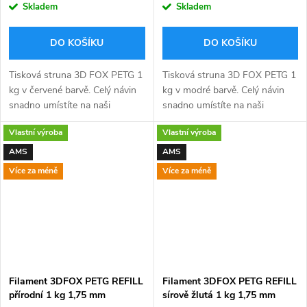
Skladem
Skladem
DO KOŠÍKU
DO KOŠÍKU
Tisková struna 3D FOX PETG 1
Tisková struna 3D FOX PETG 1
kg v červené barvě. Celý návin
kg v modré barvě. Celý návin
snadno umístíte na naši
snadno umístíte na naši
tištěnou 3D FOX refill špulku
tištěnou 3D FOX refill špulku
Vlastní výroba
Vlastní výroba
kompatibilní s AMS (viz níže).
kompatibilní s AMS (viz níže).
Dodáváno v ekologickém...
Dodáváno v ekologickém...
AMS
AMS
Více za méně
Více za méně
Filament 3DFOX PETG REFILL
Filament 3DFOX PETG REFILL
přírodní 1 kg 1,75 mm
sírově žlutá 1 kg 1,75 mm