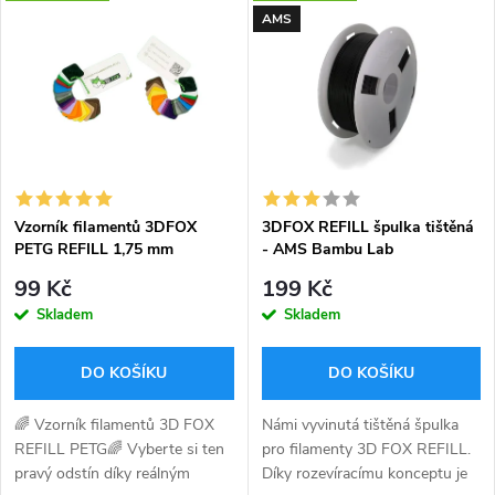
z
AMS
ý
Nejprodávanější
e
p
Abecedně
n
i
í
s
p
Vzorník filamentů 3DFOX
3DFOX REFILL špulka tištěná
PETG REFILL 1,75 mm
- AMS Bambu Lab
p
kompatibilní
r
99 Kč
199 Kč
r
Skladem
Skladem
o
o
DO KOŠÍKU
DO KOŠÍKU
d
d
🌈 Vzorník filamentů 3D FOX
Námi vyvinutá tištěná špulka
u
REFILL PETG🌈 Vyberte si ten
pro filamenty 3D FOX REFILL.
pravý odstín díky reálným
Díky rozevíracímu konceptu je
u