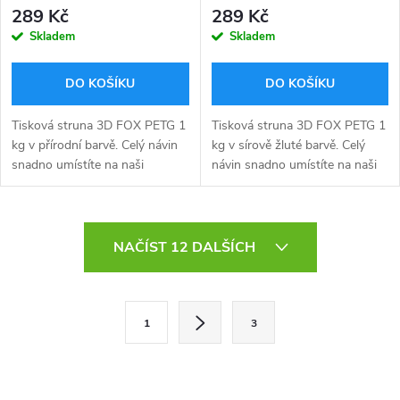
289 Kč
289 Kč
Skladem
Skladem
DO KOŠÍKU
DO KOŠÍKU
Tisková struna 3D FOX PETG 1
Tisková struna 3D FOX PETG 1
kg v přírodní barvě. Celý návin
kg v sírově žluté barvě. Celý
snadno umístíte na naši
návin snadno umístíte na naši
tištěnou 3D FOX refill špulku
tištěnou 3D FOX refill špulku
kompatibilní s AMS (viz níže).
kompatibilní s AMS (viz níže).
Dodáváno v ekologickém...
Dodáváno v ekologickém...
O
NAČÍST 12 DALŠÍCH
v
l
S
1
3
t
á
r
d
á