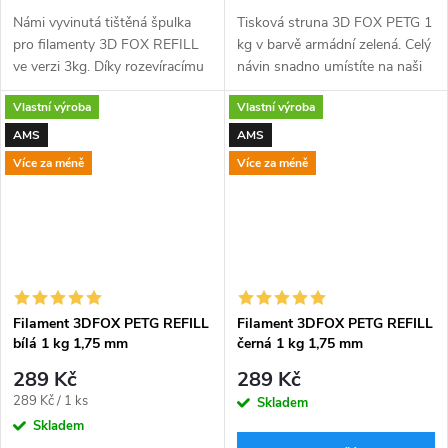
Námi vyvinutá tištěná špulka
Tisková struna 3D FOX PETG 1
pro filamenty 3D FOX REFILL
kg v barvě armádní zelená. Celý
ve verzi 3kg. Díky rozevíracímu
návin snadno umístíte na naši
konceptu je špulka opakovaně
tištěnou 3D FOX refill špulku
Vlastní výroba
Vlastní výroba
použitelná, bez nutnosti
kompatibilní s AMS (viz níže).
likvidace. Konec skladování...
Dodáváno v...
AMS
AMS
Více za méně
Více za méně
Filament 3DFOX PETG REFILL
Filament 3DFOX PETG REFILL
bílá 1 kg 1,75 mm
černá 1 kg 1,75 mm
289 Kč
289 Kč
Měrná
289 Kč / 1 ks
Skladem
cena:
Skladem