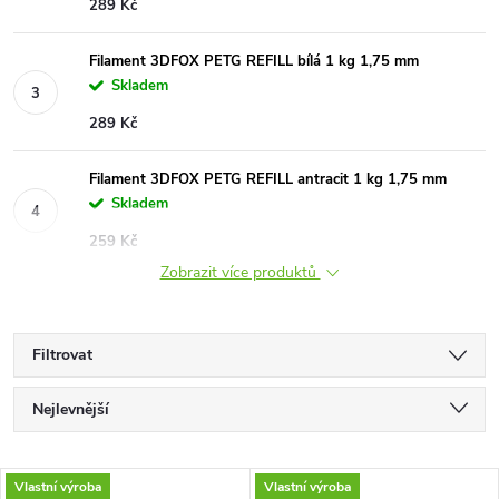
289 Kč
Filament 3DFOX PETG REFILL bílá 1 kg 1,75 mm
Skladem
289 Kč
Filament 3DFOX PETG REFILL antracit 1 kg 1,75 mm
Skladem
259 Kč
Zobrazit více produktů
Filtrovat
Ř
Nejlevnější
a
Doporučujeme
V
Vlastní výroba
Vlastní výroba
Nejdražší