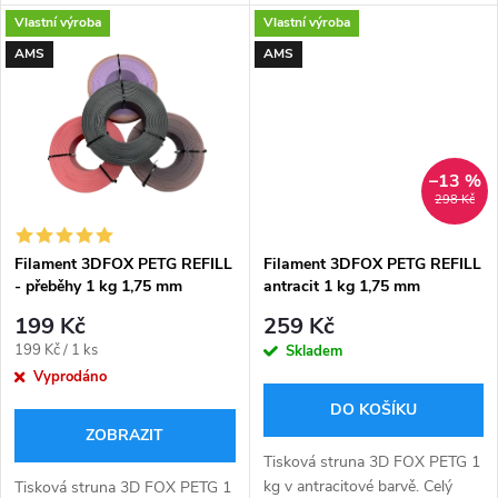
vzorkům z vytištěných destiček!
špulka opakovaně použitelná,
k
Vlastní výroba
Vlastní výroba
🎨✨ Objevte skutečné barvy
bez nutnosti likvidace. Konec
k
přímo na fyzických ukázkách,
skladování použitých špulek. ♻️
AMS
AMS
t
které vám...
t
ů
ů
–13 %
298 Kč
Filament 3DFOX PETG REFILL
Filament 3DFOX PETG REFILL
- přeběhy 1 kg 1,75 mm
antracit 1 kg 1,75 mm
199 Kč
259 Kč
Měrná
199 Kč / 1 ks
Skladem
cena:
Vyprodáno
DO KOŠÍKU
ZOBRAZIT
Tisková struna 3D FOX PETG 1
kg v antracitové barvě. Celý
Tisková struna 3D FOX PETG 1