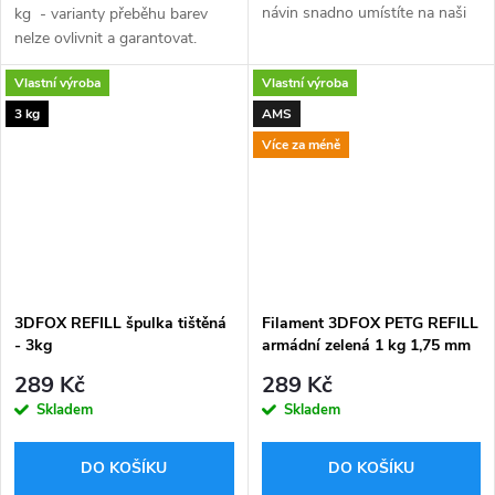
návin snadno umístíte na naši
kg - varianty přeběhu barev
tištěnou 3D FOX refill špulku
nelze ovlivnit a garantovat.
kompatibilní s AMS (viz níže).
Celý návin snadno umístíte na
Vlastní výroba
Vlastní výroba
Dodáváno v ekologickém...
naši tištěnou 3D FOX refill
špulku kompatibilní s...
3 kg
AMS
Více za méně
3DFOX REFILL špulka tištěná
Filament 3DFOX PETG REFILL
- 3kg
armádní zelená 1 kg 1,75 mm
289 Kč
289 Kč
Skladem
Skladem
DO KOŠÍKU
DO KOŠÍKU