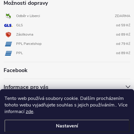
Možnosti dopravy
Odběr v Liberci
ZDARMA
GLS
od 59 Kč
Zásilkovna
od 89 Kč
PPL Parcelshop
od 79 Kč
PPL
od 89 Kč
Facebook
Informace pro vás
Tento web používá soubory cookie. Dalším procházením
tohoto webu vyjadřujete souhlas s jejich používáním.. Více
informací
zde
.
Nastavení
Copyright 2026
3D FOX shop
. Všechna práva vyhrazena.
Upravit