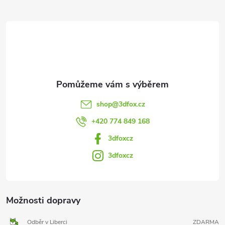
t
í
shop
@
3dfox.cz
+420 774 849 168
3dfoxcz
3dfoxcz
Možnosti dopravy
Odběr v Liberci
ZDARMA