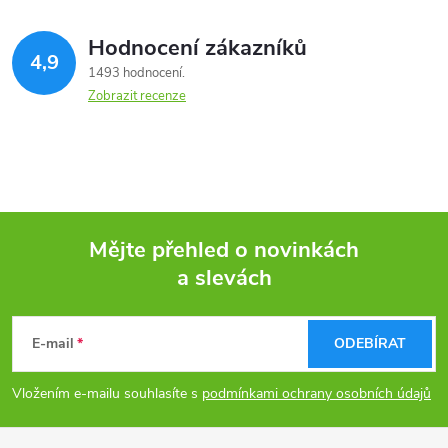
Hodnocení zákazníků
4,9
1493 hodnocení
Zobrazit recenze
Mějte přehled o novinkách
a slevách
Z
á
E-mail
ODEBÍRAT
p
Vložením e-mailu souhlasíte s
podmínkami ochrany osobních údajů
a