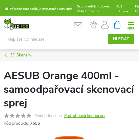
Přejít
Osobní odběr - Liberec
GLS
Zá
Průměrná doba dodání je dlouhodobě 1,8 dne 🚚📦
na
PO-PÁ 8-16 hod. 🤝
1-2 dny 🔥
1-2
obsah
NÁKUPNÍ
KOŠÍK
HLEDAT
3D Skenery
AESUB Orange 400ml -
samoodpařovací skenovací
sprej
Neohodnoceno
Podrobnosti hodnocení
Kód produktu:
7555