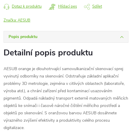
Dotaz k produktu
Hlídací pes
Sdílet
Značka:
AESUB
Popis produktu
Detailní popis produktu
AESUB orange je dlouhotrvající samovulkanizační skenovací sprej
vyvinutý odborníky na skenování. Odstraňuje základní aplikační
problémy 3D metrologie, zejména v citlivých oblastech (laboratoře,
výroba atd.), a chrání zařízení před kontaminací usazováním
pigmentů. Odpadá nákladný transport externě matovaných měřicích
objektů ke snímači i časově náročné čištění měřicího prostředí a
objektů po skenování. S oranžovou barvou AESUB dosáhnete
výrazného zvýšení efektivity a produktivity celého procesu
digitalizace.