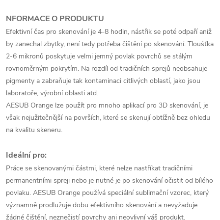
NFORMACE O PRODUKTU
Efektivní čas pro skenování je 4-8 hodin, nástřik se poté odpaří aniž
by zanechal zbytky, není tedy potřeba čištění po skenování. Tloušťka
2-6 mikronů poskytuje velmi jemný povlak povrchů se stálým
rovnoměrným pokrytím. Na rozdíl od tradičních sprejů neobsahuje
pigmenty a zabraňuje tak kontaminaci citlivých oblastí, jako jsou
laboratoře, výrobní oblasti atd.
AESUB Orange lze použít pro mnoho aplikací pro 3D skenování, je
však nejužitečnější na površích, které se skenují obtížně bez ohledu
na kvalitu skeneru.
Ideální pro:
Práce se skenovanými částmi, které nelze nastříkat tradičními
permanentními spreji nebo je nutné je po skenování očistit od bílého
povlaku. AESUB Orange používá speciální sublimační vzorec, který
významně prodlužuje dobu efektivního skenování a nevyžaduje
žádné čištění, neznečistí povrchy ani neovlivní váš produkt.