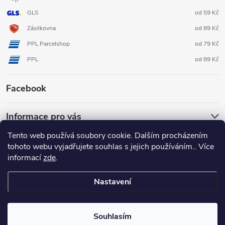
GLS
od 59 Kč
Zásilkovna
od 89 Kč
PPL Parcelshop
od 79 Kč
PPL
od 89 Kč
Facebook
Informace pro vás
Tento web používá soubory cookie. Dalším procházením
tohoto webu vyjadřujete souhlas s jejich používáním.. Více
informací
zde
.
Nastavení
Copyright 2026
3D FOX shop
. Všechna práva vyhrazena.
Upravit
nastavení cookies
Souhlasím
Vytvořil Shoptet