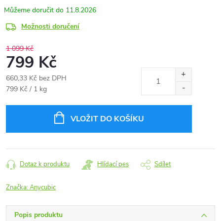
11.8.2026
Možnosti doručení
1 099 Kč
799 Kč
660,33 Kč bez DPH
Měrná
799 Kč / 1 kg
cena:
VLOŽIT DO KOŠÍKU
Dotaz k produktu
Hlídací pes
Sdílet
Značka:
Anycubic
Popis produktu