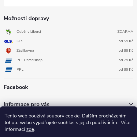
Možnosti dopravy
Odběr v Liberci
ZDARMA
GLS
od 59 Kč
Zásilkovna
od 89 Kč
PPL Parcelshop
od 79 Kč
PPL
od 89 Kč
Facebook
Informace pro vás
Tento web používá soubory cookie. Dalším procházením
tohoto webu vyjadřujete souhlas s jejich používáním.. Více
informací
zde
.