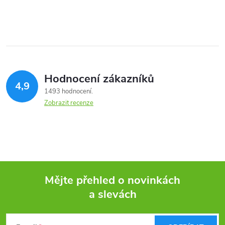
Hodnocení zákazníků
4,9
1493 hodnocení
Zobrazit recenze
Mějte přehled o novinkách
a slevách
Z