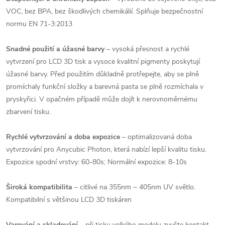
VOC, bez BPA, bez škodlivých chemikálií. Splňuje bezpečnostní
normu EN 71-3:2013
Snadné použití a úžasné barvy
– vysoká přesnost a rychlé
vytvrzení pro LCD 3D tisk a vysoce kvalitní pigmenty poskytují
úžasné barvy. Před použitím důkladně protřepejte, aby se plně
promíchaly funkční složky a barevná pasta se plně rozmíchala v
pryskyřici. V opačném případě může dojít k nerovnoměrnému
zbarvení tisku.
Rychlé vytvrzování a doba expozice
– optimalizovaná doba
vytvrzování pro Anycubic Photon, která nabízí lepší kvalitu tisku.
Expozice spodní vrstvy: 60-80s; Normální expozice: 8-10s
Široká kompatibilita
– citlivé na 355nm ~ 405nm UV světlo.
Kompatibilní s většinou LCD 3D tiskáren
Varování a skladování
– při tisku velkého modelu zvyšte kontakt