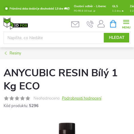
Přejít
Osobní odběr - Liberec
GLS
Zá
Průměrná doba dodání je dlouhodobě 1,8 dne 🚚📦
na
PO-PÁ 8-16 hod. 🤝
1-2 dny 🔥
1-2
obsah
NÁKUPNÍ
KOŠÍK
HLEDAT
Resiny
ANYCUBIC RESIN Bílý 1
Kg ECO
Neohodnoceno
Podrobnosti hodnocení
Kód produktu:
5296