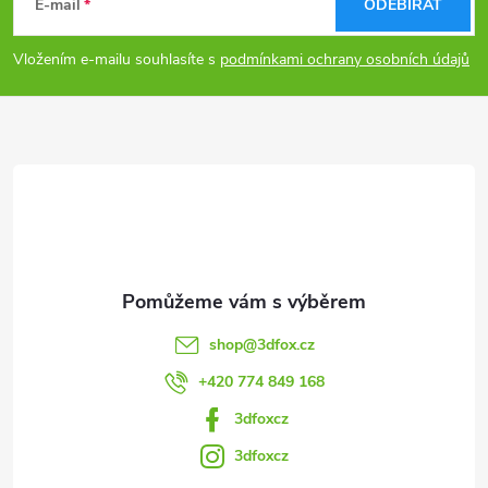
á
E-mail
ODEBÍRAT
p
Vložením e-mailu souhlasíte s
podmínkami ochrany osobních údajů
a
t
í
shop
@
3dfox.cz
+420 774 849 168
3dfoxcz
3dfoxcz