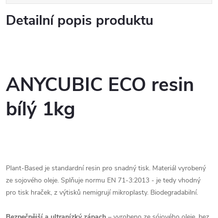
Detailní popis produktu
ANYCUBIC ECO resin
bílý 1kg
Plant-Based je standardní resin pro snadný tisk. Materiál vyrobený
ze sojového oleje. Splňuje normu EN 71-3:2013 - je tedy vhodný
pro tisk hraček, z výtisků nemigrují mikroplasty. Biodegradabilní.
Bezpečnější a ultranízký zápach
– vyrobeno ze sójového oleje, bez