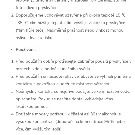
teplotě.
(Sluneční svit je silným zdrojem UV záření!), ztuhne
fotocitlivou pryskyřici.
Doporučujeme uchovávat uzavřené při okolní teplotě 15 ℃
-35 ℃, čím nižší je teplota, tím vyšší je viskozita pryskyřice
(*tím hůře teče). Nadměrná prašnost nebo vlhkost mohou
ovlivnit kvalitu tisku.
Používání:
Před použitím dobře protřepejte, zabraňte použití pryskyřice v
místech, kde je hodně slunečního světla.
Před použitím si nasaďte rukavice, abyste se vyhnuli přímému
kontaktu s pokožkou a udržujte místnost větranou.
Neúmyslný kontakt, co nejdříve použijte velké množství vody,
opláchněte.
Pokud se necítíte dobře, vyhledejte včas
lékařskou pomoc!
Dotištěné modely potřebují k čištění asi 30s v alkoholu s
vysokou koncentrací (doporučená koncentrace 95 % nebo
více, čím vyšší, tím lepší).