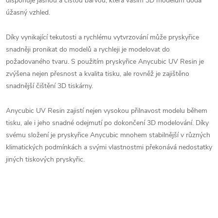
disponuje jasnou a čistou barvou, která vašim 3D modelům dodá
úžasný vzhled.
Díky vynikající tekutosti a rychlému vytvrzování může pryskyřice
snadněji pronikat do modelů a rychleji je modelovat do
požadovaného tvaru. S použitím pryskyřice Anycubic UV Resin je
zvýšena nejen přesnost a kvalita tisku, ale rovněž je zajištěno
snadnější čištění 3D tiskárny.
Anycubic UV Resin zajistí nejen vysokou přilnavost modelu během
tisku, ale i jeho snadné odejmutí po dokončení 3D modelování. Díky
svému složení je pryskyřice Anycubic mnohem stabilnější v různých
klimatických podmínkách a svými vlastnostmi překonává nedostatky
jiných tiskových pryskyřic.