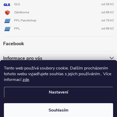
GLS
od 59 Kč
Zásilkovna
od 89 Kč
PPL Parcelshop
od 79 Kč
PPL
od 89 Kč
Facebook
Informace pro vás
Tento web používá soubory cookie. Dalším procházením
tohoto webu vyjadřujete souhlas s jejich používáním.. Více
informací
zde
.
Nastavení
Copyright 2026
3D FOX shop
. Všechna práva vyhrazena.
Upravit
nastavení cookies
Souhlasím
Vytvořil Shoptet