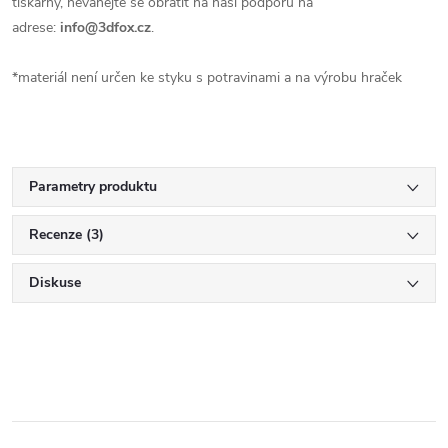
tiskárny, neváhejte se obrátit na naši podporu na
adrese:
info@3dfox.cz
.
*materiál není určen ke styku s potravinami a na výrobu hraček
Parametry produktu
Recenze (3)
Diskuse