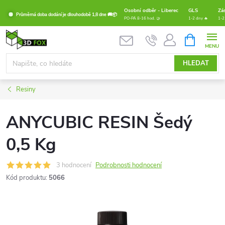
Přejít
Osobní odběr - Liberec
GLS
Zá
Průměrná doba dodání je dlouhodobě 1,8 dne 🚚📦
na
PO-PÁ 8-16 hod. 🤝
1-2 dny 🔥
1-2
obsah
NÁKUPNÍ
KOŠÍK
HLEDAT
Resiny
ANYCUBIC RESIN Šedý
0,5 Kg
3 hodnocení
Podrobnosti hodnocení
Kód produktu:
5066