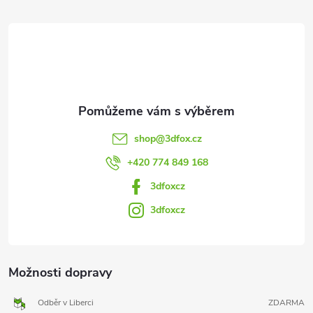
t
í
shop
@
3dfox.cz
+420 774 849 168
3dfoxcz
3dfoxcz
Možnosti dopravy
Odběr v Liberci
ZDARMA