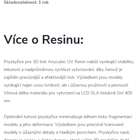
Skladovatelnost: 1 rok
Více o Resinu:
Pryskyřice pro 3D tisk Anycubic UV Resin nabízí vynikající stabilitu,
tekutost a nadprůměrnou rychlost vytvrzování, díky čemuž je
zajištěn preciznější a efektivnější tisk. Výsledkem jsou modely
vynikající nejen svou tvrdostí, ale i úžasnou pružností a pevností.
Vlnová délka materiálu pro vytvrzení na LCD SLA tiskárně činí 405
nm.
Optimální tuhost pryskyřice minimalizuje během tisku fragmentaci
modelu a jeho deformace. Výsledkem jsou precizně tvarované
modely s úžasnými detaily a hladkým povrchem. Pryskyřice navíc