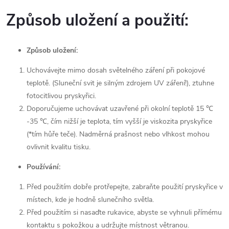
Způsob uložení a použití:
Způsob uložení:
Uchovávejte mimo dosah světelného záření při pokojové
teplotě.
(Sluneční svit je silným zdrojem UV záření!), ztuhne
fotocitlivou pryskyřici.
Doporučujeme uchovávat uzavřené při okolní teplotě 15 ℃
-35 ℃, čím nižší je teplota, tím vyšší je viskozita pryskyřice
(*tím hůře teče). Nadměrná prašnost nebo vlhkost mohou
ovlivnit kvalitu tisku.
Používání:
Před použitím dobře protřepejte, zabraňte použití pryskyřice v
místech, kde je hodně slunečního světla.
Před použitím si nasaďte rukavice, abyste se vyhnuli přímému
kontaktu s pokožkou a udržujte místnost větranou.