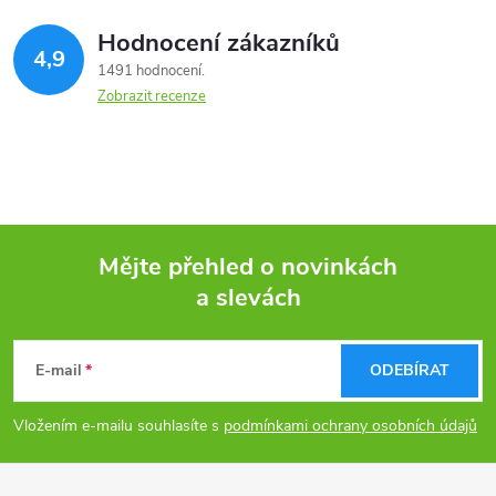
Hodnocení zákazníků
4,9
1491 hodnocení
Zobrazit recenze
Mějte přehled o novinkách
a slevách
Z
á
E-mail
ODEBÍRAT
p
Vložením e-mailu souhlasíte s
podmínkami ochrany osobních údajů
a