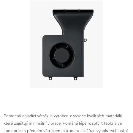
Pomocný chladící větrák je vyroben z vysoce kvalitních materiálů,
které zajišťují minimální vibrace. Pomáhá lépe rozptýlit teplo a ve
spolupráci s předním větrákem extruderu zajišťuje vysokorychlostní