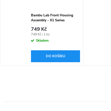
Bambu Lab Front Housing
Assembly - X1 Series
749 Kč
Měrná
749 Kč / 1 ks
cena:
Skladem
DO KOŠÍKU