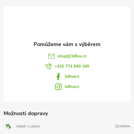
t
í
shop
@
3dfox.cz
+420 774 849 168
3dfoxcz
3dfoxcz
Možnosti dopravy
Odběr v Liberci
ZDARMA