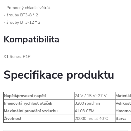
- Pomocný chladící větrák
- šrouby BT3-8 * 2
- šrouby BT3-12 * 2
Kompatibilita
X1 Series, P1P
Specifikace produktu
Napětí/provozní napětí
24 V / 15 V~27 V
Materiá
Jmenovitá rychlost otáček
3200 rpm/min
Velikost
Maximální proudění vzduchu
41.03 CFM
Hmotno
Životnost
20000 hrs at 40°C
Barva