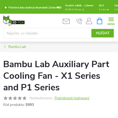
Přejít
Osobní odběr - Liberec
GLS
Zá
Průměrná doba dodání je dlouhodobě 1,8 dne 🚚📦
na
PO-PÁ 8-16 hod. 🤝
1-2 dny 🔥
1-2
obsah
NÁKUPNÍ
KOŠÍK
HLEDAT
Bambu Lab
Bambu Lab Auxiliary Part
Cooling Fan - X1 Series
and P1 Series
Neohodnoceno
Podrobnosti hodnocení
Kód produktu:
5993