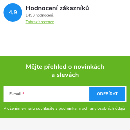
Hodnocení zákazníků
4,9
1493 hodnocení
Zobrazit recenze
Mějte přehled o novinkách
a slevách
Z
á
E-mail
ODEBÍRAT
p
Vložením e-mailu souhlasíte s
podmínkami ochrany osobních údajů
a