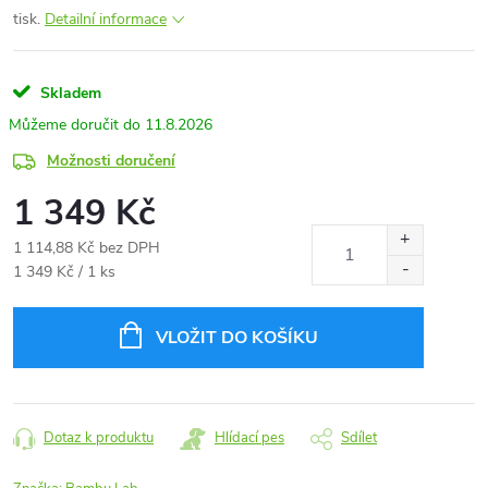
tisk.
Detailní informace
Skladem
11.8.2026
Možnosti doručení
1 349 Kč
1 114,88 Kč bez DPH
Měrná
1 349 Kč / 1 ks
cena:
VLOŽIT DO KOŠÍKU
Dotaz k produktu
Hlídací pes
Sdílet