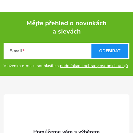
Mějte přehled o novinkách
a slevách
Z
á
E-mail
ODEBÍRAT
p
Vložením e-mailu souhlasíte s
podmínkami ochrany osobních údajů
a
t
í