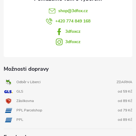
shop
@
3dfox.cz
+420 774 849 168
3dfoxcz
3dfoxcz
Možnosti dopravy
Odběr v Liberci
ZDARMA
GLS
od 59 Kč
Zásilkovna
od 89 Kč
PPL Parcelshop
od 79 Kč
PPL
od 89 Kč