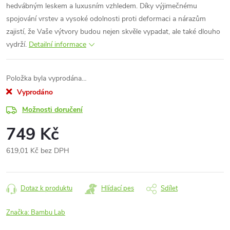
hedvábným leskem a luxusním vzhledem. Díky výjimečnému
spojování vrstev a vysoké odolnosti proti deformaci a nárazům
zajistí, že Vaše výtvory budou nejen skvěle vypadat, ale také dlouho
vydrží.
Detailní informace
Položka byla vyprodána…
Vyprodáno
Možnosti doručení
749 Kč
619,01 Kč bez DPH
Měrná
cena:
Dotaz k produktu
Hlídací pes
Sdílet
Značka:
Bambu Lab