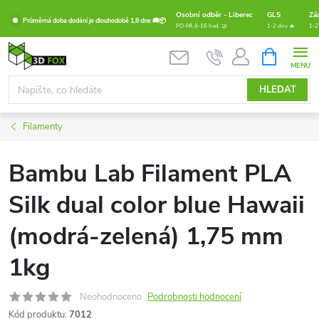
Přejít
Osobní odběr - Liberec
GLS
Zá
Průměrná doba dodání je dlouhodobě 1,8 dne 🚚📦
na
PO-PÁ 8-16 hod. 🤝
1-2 dny 🔥
1-2
obsah
NÁKUPNÍ
KOŠÍK
HLEDAT
Filamenty
Bambu Lab Filament PLA
Silk dual color blue Hawaii
(modrá-zelená) 1,75 mm
1kg
Neohodnoceno
Podrobnosti hodnocení
Kód produktu:
7012