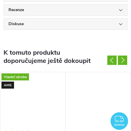
Recenze
Diskuse
K tomuto produktu
doporučujeme ještě dokoupit
Vlastní výroba
AMS
Z
ZDARMA