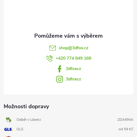
í
shop
@
3dfox.cz
+420 774 849 168
3dfoxcz
3dfoxcz
Možnosti dopravy
Odběr v Liberci
ZDARMA
GLS
od 59 Kč