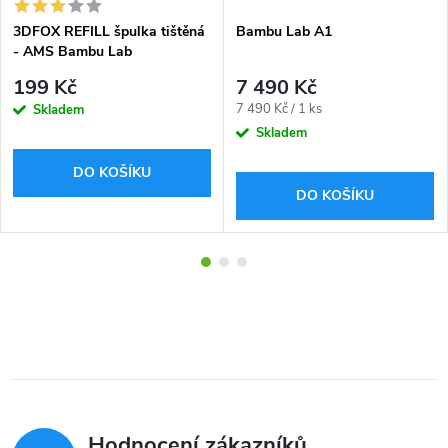
3DFOX REFILL špulka tištěná
Bambu Lab A1
- AMS Bambu Lab
kompatibilní
199 Kč
7 490 Kč
Měrná
7 490 Kč / 1 ks
Skladem
cena:
Skladem
DO KOŠÍKU
DO KOŠÍKU
Hodnocení zákazníků