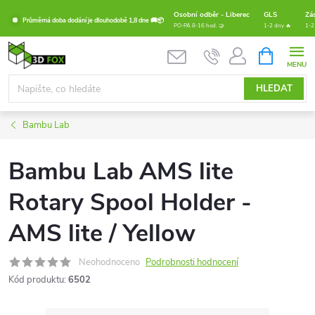
Přejít
Osobní odběr - Liberec
GLS
Zá
Průměrná doba dodání je dlouhodobě 1,8 dne 🚚📦
na
PO-PÁ 8-16 hod. 🤝
1-2 dny 🔥
1-2
obsah
NÁKUPNÍ
KOŠÍK
HLEDAT
Bambu Lab
Bambu Lab AMS lite
Rotary Spool Holder -
AMS lite / Yellow
Neohodnoceno
Podrobnosti hodnocení
Kód produktu:
6502