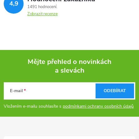
4,9
1491 hodnocení
Zobrazit recenze
Mějte přehled o novinkách
a slevách
Z
á
E-mail
ODEBÍRAT
p
Vložením e-mailu souhlasíte s
podmínkami ochrany osobních údajů
a
t