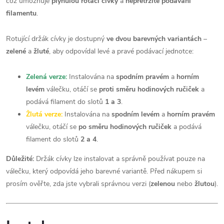
což umožňuje
plynulou rotaci cívky
a
nepřetržité podávání
filamentu
.
Rotující držák cívky je dostupný
ve dvou barevných variantách
–
zelené
a
žluté
, aby odpovídal levé a pravé podávací jednotce:
Zelená verze:
Instalována na
spodním pravém
a
horním
levém
válečku, otáčí se
proti směru hodinových ručiček
a
podává filament do slotů
1 a 3
.
Žlutá verze:
Instalována na
spodním levém
a
horním pravém
válečku, otáčí se
po směru hodinových ručiček
a podává
filament do slotů
2 a 4
.
Důležité:
Držák cívky lze instalovat a správně používat pouze na
válečku, který odpovídá jeho barevné variantě. Před nákupem si
prosím ověřte, zda jste vybrali správnou verzi (
zelenou
nebo
žlutou
).