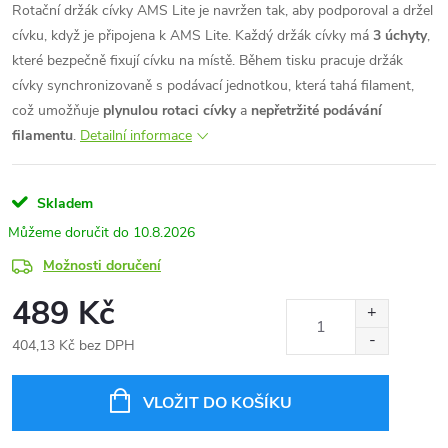
Rotační držák cívky AMS Lite je navržen tak, aby podporoval a držel
cívku, když je připojena k AMS Lite. Každý držák cívky má
3 úchyty
,
které bezpečně fixují cívku na místě. Během tisku pracuje držák
cívky synchronizovaně s podávací jednotkou, která tahá filament,
což umožňuje
plynulou rotaci cívky
a
nepřetržité podávání
filamentu
.
Detailní informace
Skladem
10.8.2026
Možnosti doručení
489 Kč
404,13 Kč bez DPH
Měrná
cena:
VLOŽIT DO KOŠÍKU