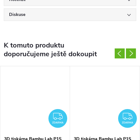
Diskuse
K tomuto produktu
doporučujeme ještě dokoupit
ZDARMA
Z
ZDARMA
ZDARMA
3D tiskárna Bambu Lab P1S
3D tiskárna Bambu Lab P1S