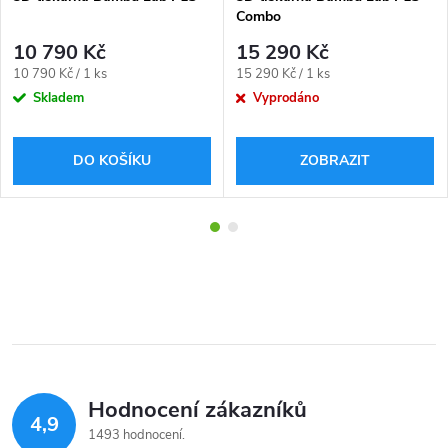
Combo
10 790 Kč
15 290 Kč
Měrná
Měrná
10 790 Kč / 1 ks
15 290 Kč / 1 ks
cena:
cena:
Skladem
Vyprodáno
DO KOŠÍKU
ZOBRAZIT
Hodnocení zákazníků
4,9
1493 hodnocení