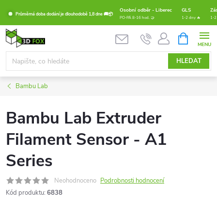
Přejít
Osobní odběr - Liberec
GLS
Zá
Průměrná doba dodání je dlouhodobě 1,8 dne 🚚📦
na
PO-PÁ 8-16 hod. 🤝
1-2 dny 🔥
1-2
obsah
NÁKUPNÍ
KOŠÍK
HLEDAT
Bambu Lab
Bambu Lab Extruder
Filament Sensor - A1
Series
Neohodnoceno
Podrobnosti hodnocení
Kód produktu:
6838