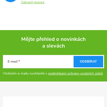
Zobrazit recenze
Mějte přehled o novinkách
a slevách
Z
á
E-mail
ODEBÍRAT
p
Vložením e-mailu souhlasíte s
podmínkami ochrany osobních údajů
a
t