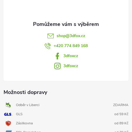
í
shop
@
3dfox.cz
+420 774 849 168
3dfoxcz
3dfoxcz
Možnosti dopravy
Odběr v Liberci
ZDARMA
GLS
od 59 Kč
Zásilkovna
od 89 Kč