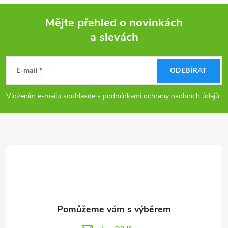
Mějte přehled o novinkách
a slevách
Z
á
E-mail
ODEBÍRAT
p
Vložením e-mailu souhlasíte s
podmínkami ochrany osobních údajů
a
t
í