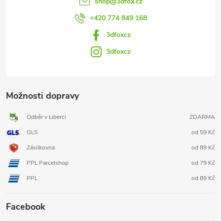
shop
@
3dfox.cz
+420 774 849 168
3dfoxcz
3dfoxcz
Možnosti dopravy
Odběr v Liberci
ZDARMA
GLS
od 59 Kč
Zásilkovna
od 89 Kč
PPL Parcelshop
od 79 Kč
PPL
od 89 Kč
Facebook