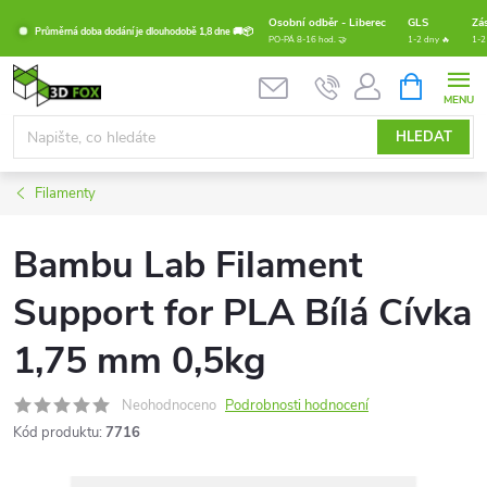
Přejít
Osobní odběr - Liberec
GLS
Zá
Průměrná doba dodání je dlouhodobě 1,8 dne 🚚📦
na
PO-PÁ 8-16 hod. 🤝
1-2 dny 🔥
1-2
obsah
NÁKUPNÍ
KOŠÍK
HLEDAT
Filamenty
Bambu Lab Filament
Support for PLA Bílá Cívka
1,75 mm 0,5kg
Neohodnoceno
Podrobnosti hodnocení
Kód produktu:
7716