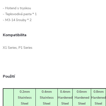
- Hotend s tryskou
- Teplovodivá pasta * 1
- M3-14 šrouby * 2
Kompatibilita
X1 Series, P1 Series
Použití
0.2mm
0.4mm
0.4mm
0.6mm
0.8mm
Stainless
Stainless
Hardened
Hardened
Hardened
Steel
Steel
Steel
Steel
Steel