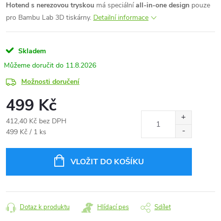
Hotend s nerezovou tryskou
má speciální
all-in-one design
pouze
pro Bambu Lab 3D tiskárny.
Detailní informace
Skladem
11.8.2026
Možnosti doručení
499 Kč
412,40 Kč bez DPH
Měrná
499 Kč / 1 ks
cena:
VLOŽIT DO KOŠÍKU
Dotaz k produktu
Hlídací pes
Sdílet