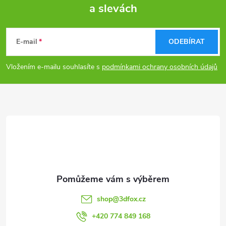
a slevách
Z
á
E-mail
ODEBÍRAT
p
Vložením e-mailu souhlasíte s
podmínkami ochrany osobních údajů
a
t
í
shop
@
3dfox.cz
+420 774 849 168