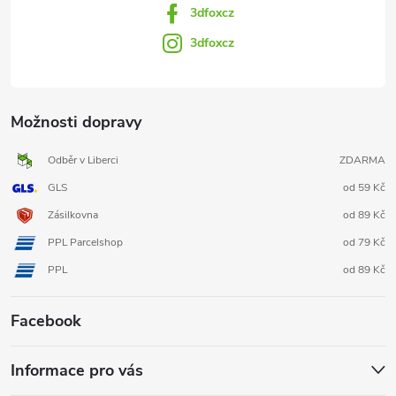
3dfoxcz
3dfoxcz
Možnosti dopravy
Odběr v Liberci
ZDARMA
GLS
od 59 Kč
Zásilkovna
od 89 Kč
PPL Parcelshop
od 79 Kč
PPL
od 89 Kč
Facebook
Informace pro vás