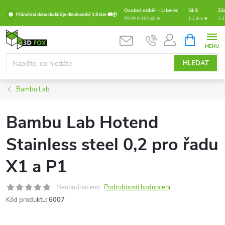
Přejít
Osobní odběr - Liberec
GLS
Zá
Průměrná doba dodání je dlouhodobě 1,8 dne 🚚📦
na
PO-PÁ 8-16 hod. 🤝
1-2 dny 🔥
1-2
obsah
NÁKUPNÍ
KOŠÍK
HLEDAT
Bambu Lab
Bambu Lab Hotend
Stainless steel 0,2 pro řadu
X1 a P1
Neohodnoceno
Podrobnosti hodnocení
Kód produktu:
6007