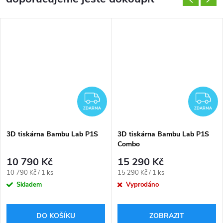
ZDARMA
Z
ZDARMA
ZDARMA
3D tiskárna Bambu Lab P1S
3D tiskárna Bambu Lab P1S
Combo
10 790 Kč
15 290 Kč
Měrná
Měrná
10 790 Kč / 1 ks
15 290 Kč / 1 ks
cena:
cena:
Skladem
Vyprodáno
DO KOŠÍKU
ZOBRAZIT