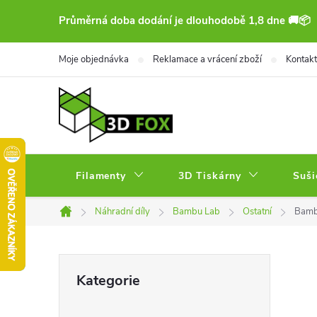
Přejít
Průměrná doba dodání je dlouhodobě 1,8 dne 🚚📦
na
obsah
Moje objednávka
Reklamace a vrácení zboží
Kontakt
Filamenty
3D Tiskárny
Suši
Náhradní díly
Bambu Lab
Ostatní
Bambu
Domů
P
Přeskočit
Kategorie
kategorie
o