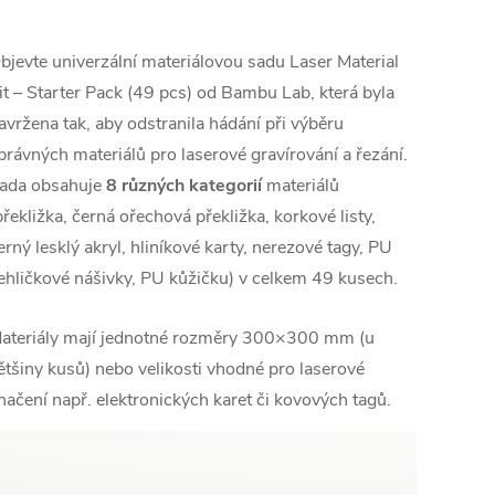
bjevte univerzální materiálovou sadu Laser Material
it – Starter Pack (49 pcs) od Bambu Lab, která byla
avržena tak, aby odstranila hádání při výběru
právných materiálů pro laserové gravírování a řezání.
ada obsahuje
8 různých kategorií
materiálů
překližka, černá ořechová překližka, korkové listy,
erný lesklý akryl, hliníkové karty, nerezové tagy, PU
ehličkové nášivky, PU kůžičku) v celkem 49 kusech.
ateriály mají jednotné rozměry 300×300 mm (u
ětšiny kusů) nebo velikosti vhodné pro laserové
načení např. elektronických karet či kovových tagů.