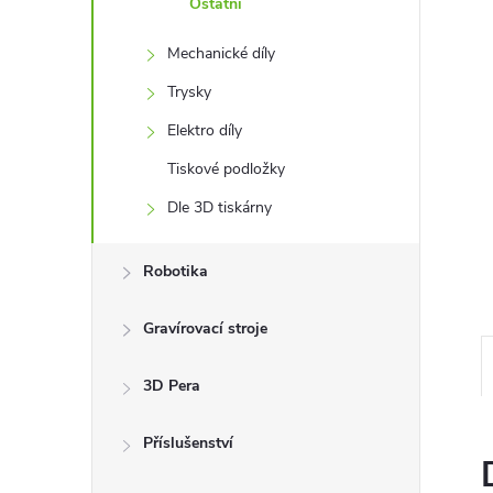
Ostatní
n
Mechanické díly
e
Trysky
Elektro díly
l
Tiskové podložky
Dle 3D tiskárny
Robotika
Gravírovací stroje
3D Pera
Příslušenství