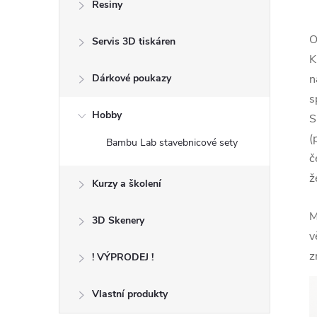
Resiny
O
Servis 3D tiskáren
K
Dárkové poukazy
n
s
Hobby
S
(
Bambu Lab stavebnicové sety
č
ž
Kurzy a školení
M
3D Skenery
v
z
! VÝPRODEJ !
Vlastní produkty