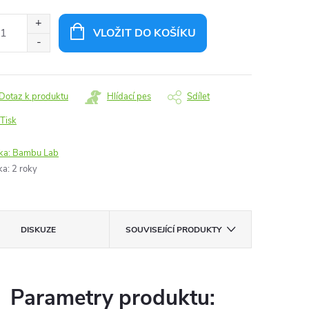
ná
:
VLOŽIT DO KOŠÍKU
Dotaz k produktu
Hlídací pes
Sdílet
Tisk
ka:
Bambu Lab
ka
:
2 roky
DISKUZE
SOUVISEJÍCÍ PRODUKTY
Parametry produktu: