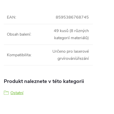
EAN
:
8595386768745
49 kusů (8 různých
Obsah balení
:
kategorií materiálů)
Určeno pro laserové
Kompatibilita
:
grvírováníúřezání
Produkt naleznete v této kategorii
Ostatní