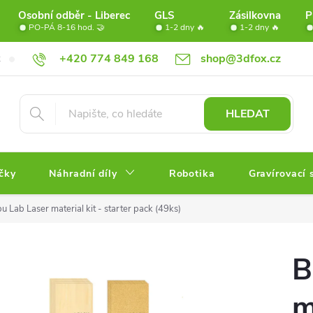
Osobní odběr - Liberec
GLS
Zásilkovna
P
PO-PÁ 8-16 hod. 🤝
1-2 dny 🔥
1-2 dny 🔥
+420 774 849 168
shop@3dfox.cz
Doprava
Věrnostní program FOX
Partneři
Obchodní po
HLEDAT
čky
Náhradní díly
Robotika
Gravírovací 
 Lab Laser material kit - starter pack (49ks)
B
m