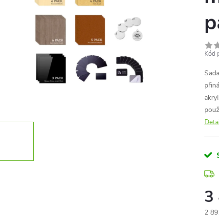
p
Kód 
Sad
přin
akryl
použi
Deta
3
2 89