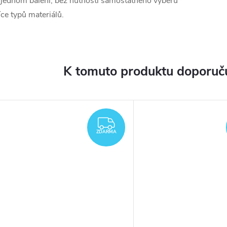
 jednom balení, bez nutnosti samostatného výběru
íce typů materiálů.
K tomuto produktu doporuču
ZDARMA
ZDARMA