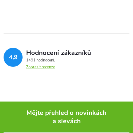
Hodnocení zákazníků
4,9
1491 hodnocení
Zobrazit recenze
Mějte přehled o novinkách
a slevách
Z