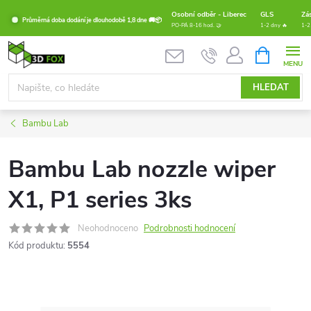
Přejít
Osobní odběr - Liberec
GLS
Zá
Průměrná doba dodání je dlouhodobě 1,8 dne 🚚📦
na
PO-PÁ 8-16 hod. 🤝
1-2 dny 🔥
1-2
obsah
NÁKUPNÍ
KOŠÍK
HLEDAT
Bambu Lab
Bambu Lab nozzle wiper
X1, P1 series 3ks
Neohodnoceno
Podrobnosti hodnocení
Kód produktu:
5554