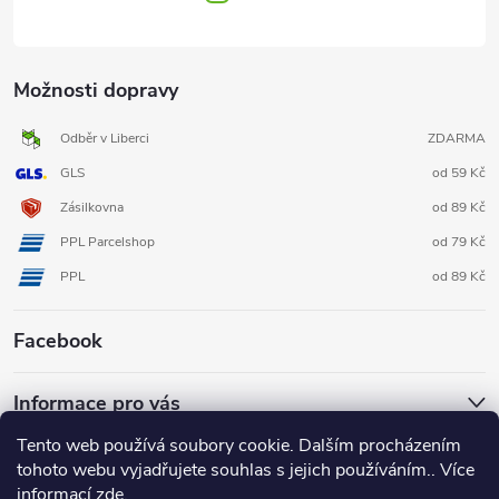
Možnosti dopravy
Odběr v Liberci
ZDARMA
GLS
od 59 Kč
Zásilkovna
od 89 Kč
PPL Parcelshop
od 79 Kč
PPL
od 89 Kč
Facebook
Informace pro vás
Tento web používá soubory cookie. Dalším procházením
tohoto webu vyjadřujete souhlas s jejich používáním.. Více
informací
zde
.