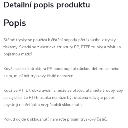
Detailní popis produktu
Popis
Stěrač trysky se používá k čištění odpadu přetékajícího z trysky
tiskárny. Skládá se z elastické struktury PP, PTFE trubky a závitu s
pojistnou maticí.
Když elastická struktura PP podstoupí plastickou deformaci nebo
zlom, musí být tryskový čistič nahrazen.
Když se PTFE trubka uvolní a může se otáčet, utáhněte šrouby, aby
se zajistilo, že PTFE trubka nemůže být otáčena (dávejte pozor,
abyste ji nepřetáhli a nezpůsobili sklouznutí).
Pokud dojde k sklouznutí, nahraďte prosím tryskový čistič.