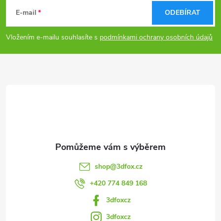
á
E-mail
ODEBÍRAT
p
Vložením e-mailu souhlasíte s
podmínkami ochrany osobních údajů
a
t
í
shop
@
3dfox.cz
+420 774 849 168
3dfoxcz
3dfoxcz