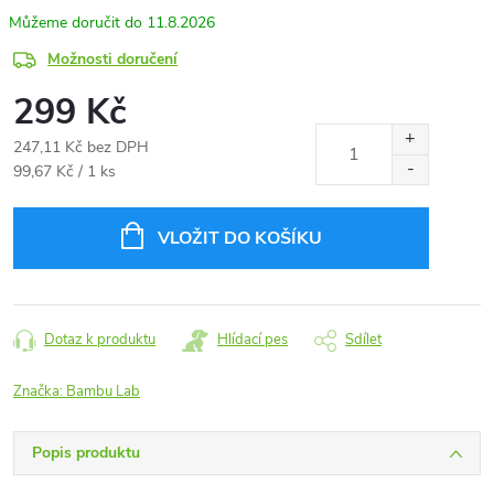
11.8.2026
Možnosti doručení
299 Kč
247,11 Kč bez DPH
Měrná
99,67 Kč / 1 ks
cena:
VLOŽIT DO KOŠÍKU
Dotaz k produktu
Hlídací pes
Sdílet
Značka:
Bambu Lab
Popis produktu