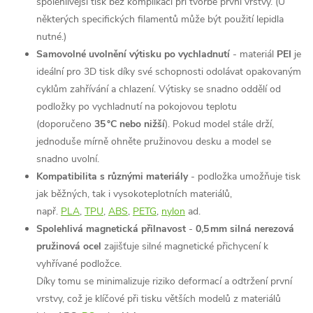
spolehlivější tisk bez komplikací při tvorbě první vrstvy. (U
některých specifických filamentů může být použití lepidla
nutné.)
Samovolné uvolnění výtisku po vychladnutí
- materiál
PEI
je
ideální pro 3D tisk díky své schopnosti odolávat opakovaným
cyklům zahřívání a chlazení.
Výtisky se snadno oddělí od
podložky po vychladnutí na pokojovou teplotu
(doporučeno
35 °C nebo nižší
). Pokud model stále drží,
jednoduše mírně ohněte pružinovou desku a model se
snadno uvolní.
Kompatibilita s různými materiály
- podložka umožňuje tisk
jak běžných, tak i vysokoteplotních materiálů,
např.
PLA
,
TPU
,
ABS
,
PETG
,
nylon
ad.
Spolehlivá magnetická přilnavost
-
0,5 mm silná nerezová
pružinová ocel
zajišťuje silné magnetické přichycení k
vyhřívané podložce.
Díky tomu se minimalizuje riziko deformací a odtržení první
vrstvy, což je klíčové při tisku větších modelů z materiálů