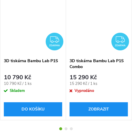
DARMA
ZDARMA
Z
ZDARMA
ZDARMA
3D tiskárna Bambu Lab P1S
3D tiskárna Bambu Lab P1S
Combo
10 790 Kč
15 290 Kč
Měrná
Měrná
10 790 Kč / 1 ks
15 290 Kč / 1 ks
cena:
cena:
Skladem
Vyprodáno
DO KOŠÍKU
ZOBRAZIT