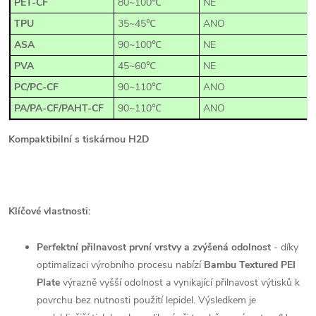
PET-CF
80~100℃
NE
TPU
35~45℃
ANO
ASA
90~100℃
NE
PVA
45~60℃
NE
PC/PC-CF
90~110℃
ANO
PA/PA-CF/PAHT-CF
90~110℃
ANO
Kompaktibilní s tiskárnou H2D
Klíčové vlastnosti:
Perfektní přilnavost první vrstvy a zvýšená odolnost
- díky
optimalizaci výrobního procesu nabízí
Bambu Textured PEI
Plate
výrazně vyšší odolnost a vynikající přilnavost výtisků k
povrchu bez nutnosti použití lepidel. Výsledkem je