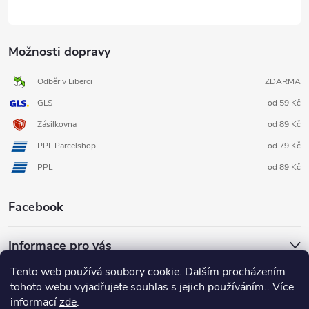
Možnosti dopravy
Odběr v Liberci
ZDARMA
GLS
od 59 Kč
Zásilkovna
od 89 Kč
PPL Parcelshop
od 79 Kč
PPL
od 89 Kč
Facebook
Informace pro vás
Tento web používá soubory cookie. Dalším procházením
tohoto webu vyjadřujete souhlas s jejich používáním.. Více
informací
zde
.