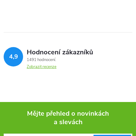
Hodnocení zákazníků
4,9
1491 hodnocení
Zobrazit recenze
Mějte přehled o novinkách
a slevách
Z