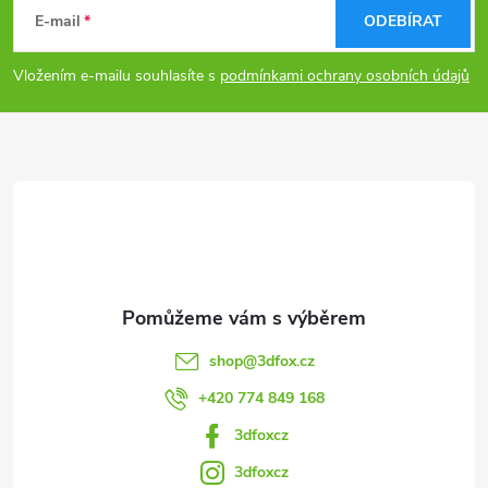
á
E-mail
ODEBÍRAT
p
Vložením e-mailu souhlasíte s
podmínkami ochrany osobních údajů
a
t
í
shop
@
3dfox.cz
+420 774 849 168
3dfoxcz
3dfoxcz