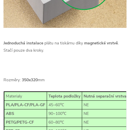
Jednoduchá instalace
plátu na tiskárnu díky
magnetické vrstvě
.
Stačí pouze dva kroky.
Rozměry:
350x320
mm
Materialy
Teplota podložky
Nutná separační vrstva?(
PLA/PLA-CF/PLA-GF
45~60℃
NE
ABS
90~100℃
NE
PETG/PETG-CF
60~80℃
NE