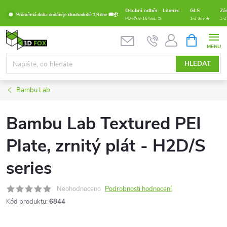
Přejít
Osobní odběr - Liberec
GLS
Zá
Průměrná doba dodání je dlouhodobě 1,8 dne 🚚📦
na
PO-PÁ 8-16 hod. 🤝
1-2 dny 🔥
1-2
obsah
NÁKUPNÍ
KOŠÍK
HLEDAT
Bambu Lab
Bambu Lab Textured PEI
Plate, zrnitý plát - H2D/S
series
Neohodnoceno
Podrobnosti hodnocení
Kód produktu:
6844