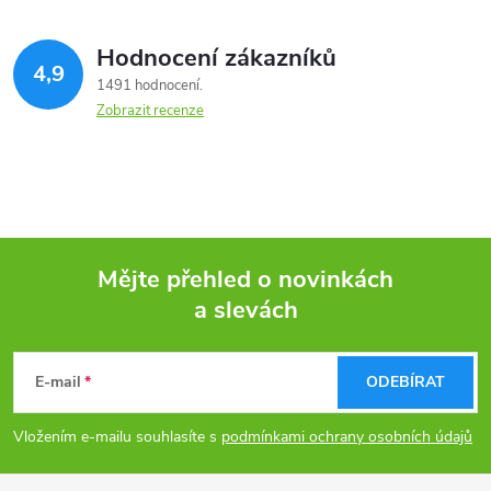
Hodnocení zákazníků
4,9
1491 hodnocení
Zobrazit recenze
Mějte přehled o novinkách
a slevách
Z
á
E-mail
ODEBÍRAT
p
Vložením e-mailu souhlasíte s
podmínkami ochrany osobních údajů