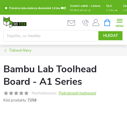
Přejít
Osobní odběr - Liberec
GLS
Zá
Průměrná doba dodání je dlouhodobě 1,8 dne 🚚📦
na
PO-PÁ 8-16 hod. 🤝
1-2 dny 🔥
1-2
obsah
NÁKUPNÍ
KOŠÍK
HLEDAT
Tiskové hlavy
Bambu Lab Toolhead
Board - A1 Series
Neohodnoceno
Podrobnosti hodnocení
Kód produktu:
7258