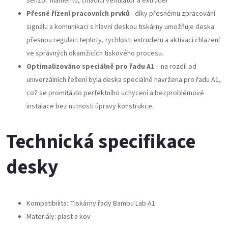
senzor filamentu, chladicí ventilátor a extruder
Přesné řízení pracovních prvků
- díky přesnému zpracování
signálu a komunikaci s hlavní deskou tiskárny umožňuje deska
přesnou regulaci teploty, rychlosti extruderu a aktivaci chlazení
ve správných okamžicích tiskového procesu.
Optimalizováno speciálně pro řadu A1
– na rozdíl od
univerzálních řešení byla deska speciálně navržena pro řadu A1,
což se promítá do perfektního uchycení a bezproblémové
instalace bez nutnosti úpravy konstrukce.
Technická specifikace
desky
Kompatibilita: Tiskárny řady Bambu Lab A1
Materiály: plast a kov