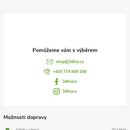
a
t
í
shop
@
3dfox.cz
+420 774 849 168
3dfoxcz
3dfoxcz
Možnosti dopravy
Odběr v Liberci
ZDARMA