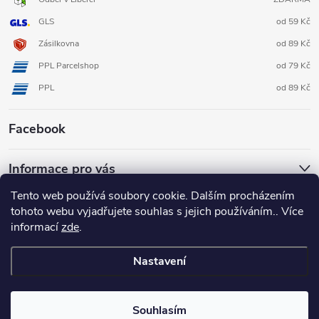
GLS
od 59 Kč
Zásilkovna
od 89 Kč
PPL Parcelshop
od 79 Kč
PPL
od 89 Kč
Facebook
Informace pro vás
Tento web používá soubory cookie. Dalším procházením
tohoto webu vyjadřujete souhlas s jejich používáním.. Více
informací
zde
.
Nastavení
Copyright 2026
3D FOX shop
. Všechna práva vyhrazena.
Upravit
nastavení cookies
Souhlasím