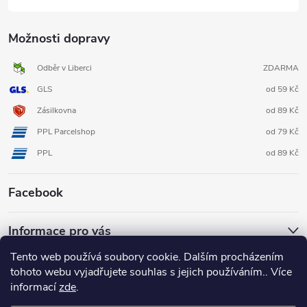
Možnosti dopravy
Odběr v Liberci
ZDARMA
GLS
od 59 Kč
Zásilkovna
od 89 Kč
PPL Parcelshop
od 79 Kč
PPL
od 89 Kč
Facebook
Informace pro vás
Tento web používá soubory cookie. Dalším procházením
tohoto webu vyjadřujete souhlas s jejich používáním.. Více
informací
zde
.