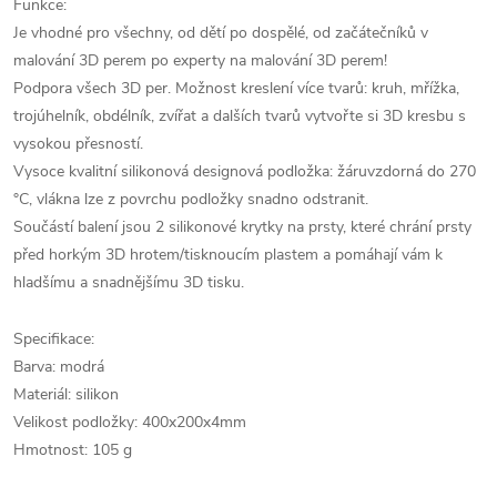
Funkce:
Je vhodné pro všechny, od dětí po dospělé, od začátečníků v
malování 3D perem po experty na malování 3D perem!
Podpora všech 3D per. Možnost kreslení více tvarů: kruh, mřížka,
trojúhelník, obdélník, zvířat a dalších tvarů vytvořte si 3D kresbu s
vysokou přesností.
Vysoce kvalitní silikonová designová podložka: žáruvzdorná do 270
°C, vlákna lze z povrchu podložky snadno odstranit.
Součástí balení jsou 2 silikonové krytky na prsty, které chrání prsty
před horkým 3D hrotem/tisknoucím plastem a pomáhají vám k
hladšímu a snadnějšímu 3D tisku.
Specifikace:
Barva: modrá
Materiál: silikon
Velikost podložky: 400x200x4mm
Hmotnost: 105 g