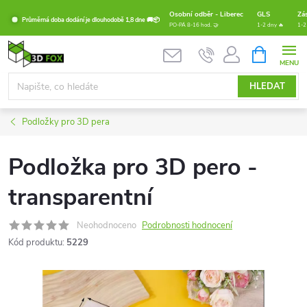
Přejít
Osobní odběr - Liberec
GLS
Zá
Průměrná doba dodání je dlouhodobě 1,8 dne 🚚📦
na
PO-PÁ 8-16 hod. 🤝
1-2 dny 🔥
1-2
obsah
NÁKUPNÍ
KOŠÍK
HLEDAT
Podložky pro 3D pera
Podložka pro 3D pero -
transparentní
Neohodnoceno
Podrobnosti hodnocení
Kód produktu:
5229