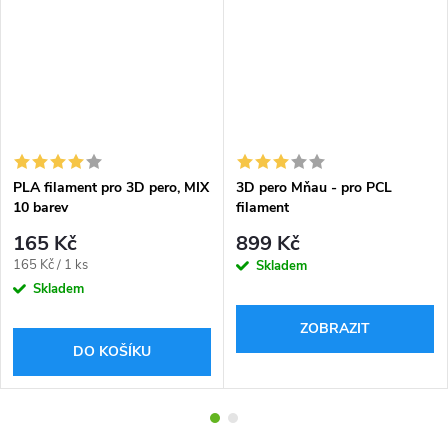
PLA filament pro 3D pero, MIX
3D pero Mňau - pro PCL
10 barev
filament
165 Kč
899 Kč
Měrná
165 Kč / 1 ks
Skladem
cena:
Skladem
ZOBRAZIT
DO KOŠÍKU