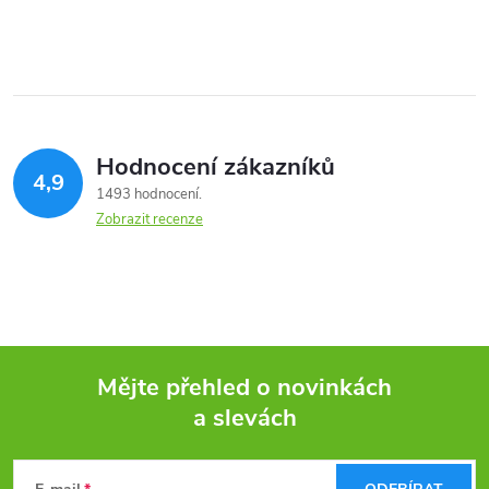
Hodnocení zákazníků
4,9
1493 hodnocení
Zobrazit recenze
Mějte přehled o novinkách
a slevách
Z