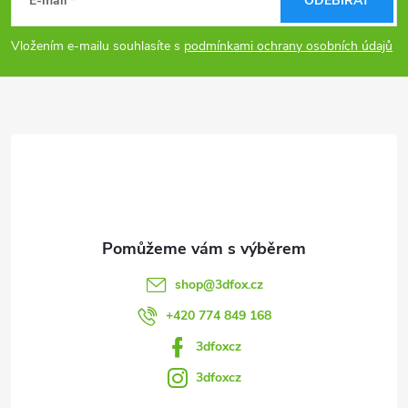
á
E-mail
ODEBÍRAT
p
Vložením e-mailu souhlasíte s
podmínkami ochrany osobních údajů
a
t
í
shop
@
3dfox.cz
+420 774 849 168
3dfoxcz
3dfoxcz