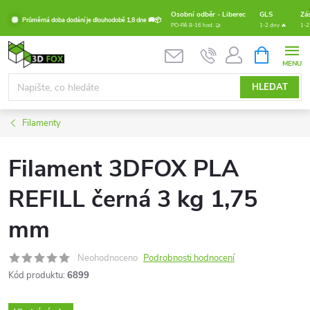
Přejít
Osobní odběr - Liberec
GLS
Zá
Průměrná doba dodání je dlouhodobě 1,8 dne 🚚📦
na
PO-PÁ 8-16 hod. 🤝
1-2 dny 🔥
1-2
obsah
NÁKUPNÍ
KOŠÍK
HLEDAT
Filamenty
Filament 3DFOX PLA
REFILL černá 3 kg 1,75
mm
Neohodnoceno
Podrobnosti hodnocení
Kód produktu:
6899