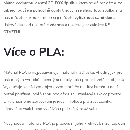
Máme vyvinutou
vlastní 3D FOX špulku
, která se dá rozložit a lze
tak jednoduše a pohodlně doplnit novým refillem. Tuto špulku si u
nás můžete zakoupit, nebo si ji můžete
vytisknout sami doma
–
tisková data od nás máte
zdarma
a najdete je v
záložce
KE
STAŽENÍ.
Více o PLA:
Materiál
PLA
je nejpoužívanější materiál v 3D tisku, vhodný jak pro
tisk malých výrobků s jemnými detaily, tak i pro tisk větších objektů.
Vyznačuje se nízkým objemovým smrštěním, díky kterému není
nutné používat vyhřívanou podložku ani uzavřený tiskový prostor.
Díky snadnému zpracování je ideální volbou pro začátečníky,
zároveň je však hojně využíván i pokročilými uživateli.
Nevýhodou materiálu PLA je především jeho křehkost, nižší teplotní