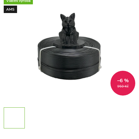
Vlastní výroba
AMS
–6 %
950 Kč