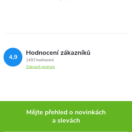
Hodnocení zákazníků
4,9
1493 hodnocení
Zobrazit recenze
Mějte přehled o novinkách
a slevách
Z