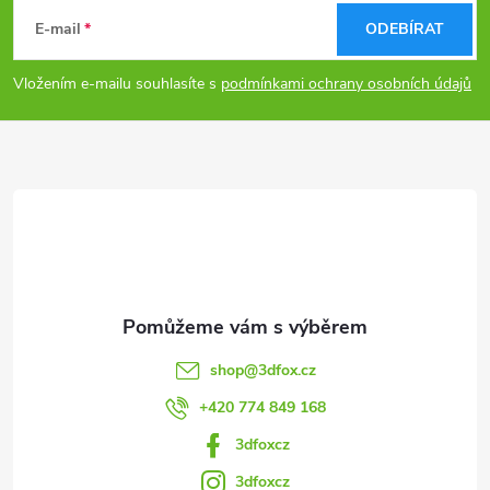
á
E-mail
ODEBÍRAT
p
Vložením e-mailu souhlasíte s
podmínkami ochrany osobních údajů
a
t
í
shop
@
3dfox.cz
+420 774 849 168
3dfoxcz
3dfoxcz