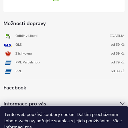
Možnosti dopravy
Odběr v Liberci
ZDARMA
GLS
od 59 Kč
Zásilkovna
od 89 Kč
PPL Parcelshop
od 79 Kč
PPL
od 89 Kč
Facebook
Informace pro vás
Tento web používá soubory cookie. Dalším procházením
tohoto webu vyjadřujete souhlas s jejich používáním.. Více
informací
zde
.