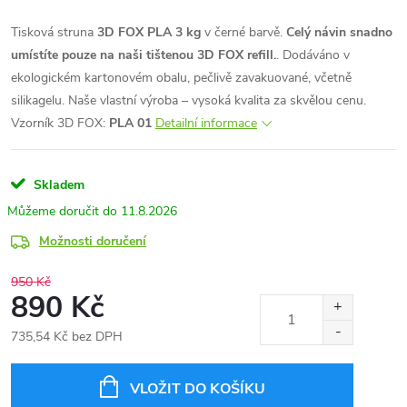
Tisková struna
3D FOX PLA 3 kg
v černé barvě.
Celý návin snadno
umístíte pouze na naši tištenou 3D FOX refill.
. Dodáváno v
ekologickém kartonovém obalu, pečlivě zavakuované, včetně
silikagelu. Naše vlastní výroba – vysoká kvalita za skvělou cenu.
Vzorník 3D FOX:
PLA 01
Detailní informace
Skladem
11.8.2026
Možnosti doručení
950 Kč
890 Kč
735,54 Kč bez DPH
Měrná
cena:
VLOŽIT DO KOŠÍKU