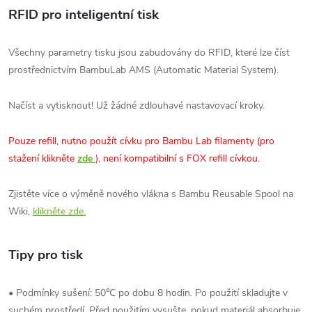
RFID pro inteligentní tisk
Všechny parametry tisku jsou zabudovány do RFID, které lze číst
prostřednictvím BambuLab AMS (Automatic Material System).
Načíst a vytisknout! Už žádné zdlouhavé nastavovací kroky.
Pouze refill, nutno použít cívku pro Bambu Lab filamenty (
pro
stažení klikněte
zde
), není kompatibilní s FOX refill cívkou.
Zjistěte více o výměně nového vlákna s Bambu Reusable Spool na
Wiki,
klikněte zde.
Tipy pro tisk
• Podmínky sušení: 50℃ po dobu 8 hodin. Po použití skladujte v
suchém prostředí. Před použitím vysušte, pokud materiál absorbuje