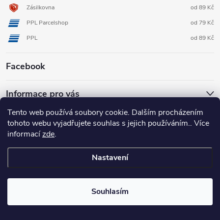
Zásilkovna
od 89 Kč
PPL Parcelshop
od 79 Kč
PPL
od 89 Kč
Facebook
Informace pro vás
Tento web používá soubory cookie. Dalším procházením
tohoto webu vyjadřujete souhlas s jejich používáním.. Více
informací
zde
.
Nastavení
Copyright 2026
3D FOX shop
. Všechna práva vyhrazena.
Upravit
nastavení cookies
Souhlasím
Vytvořil Shoptet