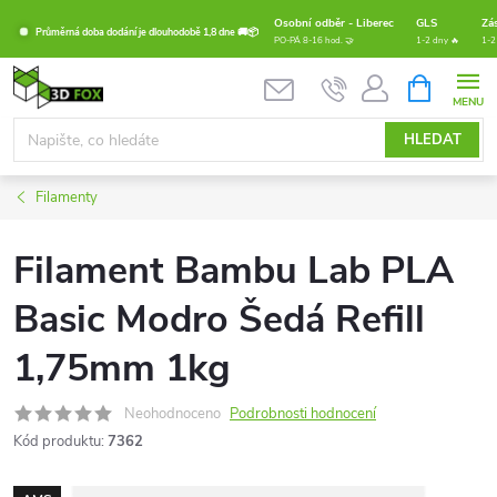
Přejít
Osobní odběr - Liberec
GLS
Zá
Průměrná doba dodání je dlouhodobě 1,8 dne 🚚📦
na
PO-PÁ 8-16 hod. 🤝
1-2 dny 🔥
1-2
obsah
NÁKUPNÍ
KOŠÍK
HLEDAT
Filamenty
Filament Bambu Lab PLA
Basic Modro Šedá Refill
1,75mm 1kg
Neohodnoceno
Podrobnosti hodnocení
Kód produktu:
7362