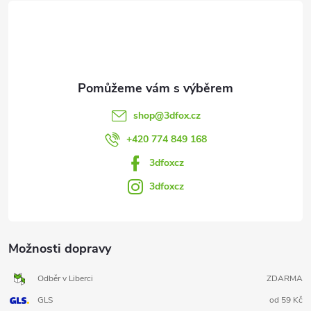
t
í
shop
@
3dfox.cz
+420 774 849 168
3dfoxcz
3dfoxcz
Možnosti dopravy
Odběr v Liberci
ZDARMA
GLS
od 59 Kč