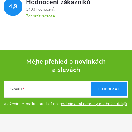
Hodnocení zákazníků
4,9
1493 hodnocení
Zobrazit recenze
Mějte přehled o novinkách
a slevách
Z
á
E-mail
ODEBÍRAT
p
Vložením e-mailu souhlasíte s
podmínkami ochrany osobních údajů
a