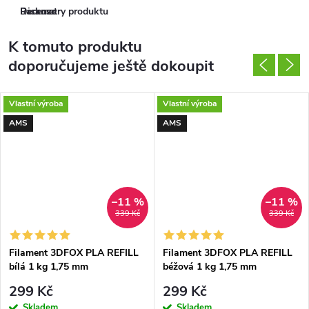
Parametry produktu
Recenze
Diskuse
K tomuto produktu
doporučujeme ještě dokoupit
Vlastní výroba
Vlastní výroba
AMS
AMS
–11 %
–11 %
339 Kč
339 Kč
Filament 3DFOX PLA REFILL
Filament 3DFOX PLA REFILL
bílá 1 kg 1,75 mm
béžová 1 kg 1,75 mm
299 Kč
299 Kč
Skladem
Skladem