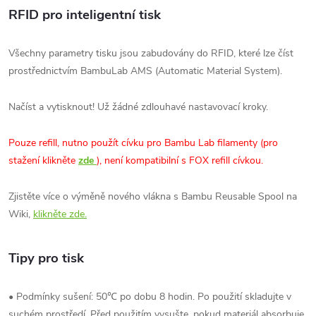
RFID pro inteligentní tisk
Všechny parametry tisku jsou zabudovány do RFID, které lze číst
prostřednictvím BambuLab AMS (Automatic Material System).
Načíst a vytisknout! Už žádné zdlouhavé nastavovací kroky.
Pouze refill, nutno použít cívku pro Bambu Lab filamenty (
pro
stažení klikněte
zde
), není kompatibilní s FOX refill cívkou.
Zjistěte více o výměně nového vlákna s Bambu Reusable Spool na
Wiki,
klikněte zde.
Tipy pro tisk
• Podmínky sušení: 50℃ po dobu 8 hodin. Po použití skladujte v
suchém prostředí. Před použitím vysušte, pokud materiál absorbuje