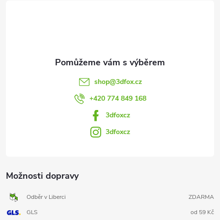
t
í
shop
@
3dfox.cz
+420 774 849 168
3dfoxcz
3dfoxcz
Možnosti dopravy
Odběr v Liberci
ZDARMA
GLS
od 59 Kč