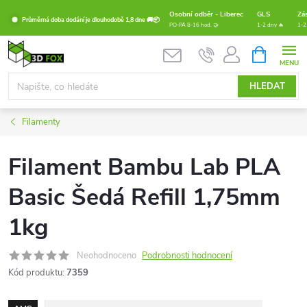
Přejít
Osobní odběr - Liberec
GLS
Zá
Průměrná doba dodání je dlouhodobě 1,8 dne 🚚📦
na
PO-PÁ 8-16 hod. 🤝
1-2 dny 🔥
1-2
obsah
NÁKUPNÍ
KOŠÍK
HLEDAT
Filamenty
Filament Bambu Lab PLA
Basic Šedá Refill 1,75mm
1kg
Neohodnoceno
Podrobnosti hodnocení
Kód produktu:
7359