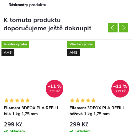
Parametry produktu
Recenze
Diskuse
K tomuto produktu
doporučujeme ještě dokoupit
Vlastní výroba
Vlastní výroba
AMS
AMS
–11 %
–11 %
339 Kč
339 Kč
Filament 3DFOX PLA REFILL
Filament 3DFOX PLA REFILL
bílá 1 kg 1,75 mm
béžová 1 kg 1,75 mm
299 Kč
299 Kč
Skladem
Skladem