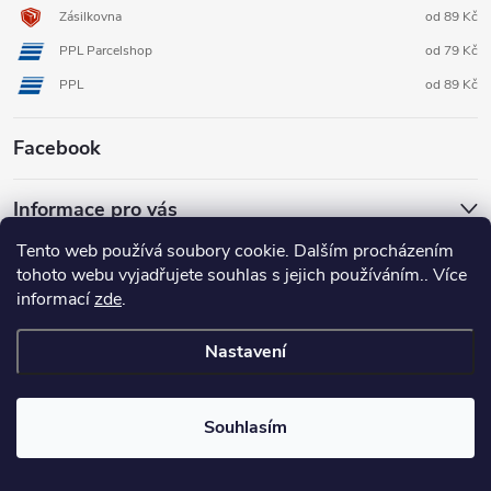
Zásilkovna
od 89 Kč
PPL Parcelshop
od 79 Kč
PPL
od 89 Kč
Facebook
Informace pro vás
Tento web používá soubory cookie. Dalším procházením
tohoto webu vyjadřujete souhlas s jejich používáním.. Více
informací
zde
.
Nastavení
Copyright 2026
3D FOX shop
. Všechna práva vyhrazena.
Upravit
nastavení cookies
Souhlasím
Vytvořil Shoptet