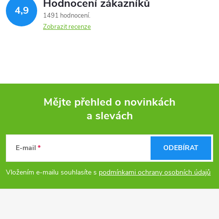
Hodnocení zákazníků
4,9
1491 hodnocení
Zobrazit recenze
Mějte přehled o novinkách
a slevách
Z
á
E-mail
ODEBÍRAT
p
Vložením e-mailu souhlasíte s
podmínkami ochrany osobních údajů
a