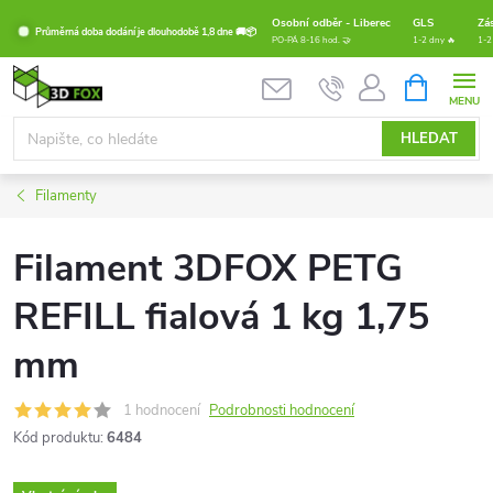
Přejít
Osobní odběr - Liberec
GLS
Zá
Průměrná doba dodání je dlouhodobě 1,8 dne 🚚📦
na
PO-PÁ 8-16 hod. 🤝
1-2 dny 🔥
1-2
obsah
NÁKUPNÍ
KOŠÍK
HLEDAT
Filamenty
Filament 3DFOX PETG
REFILL fialová 1 kg 1,75
mm
1 hodnocení
Podrobnosti hodnocení
Kód produktu:
6484