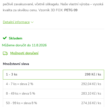
pečlivě zavakuované, včetně silikagelu. Naše vlastní výroba – vysoká
kvalita za skvělou cenu.
Vzorník 3D FOX:
PETG 09
Detailní informace
Skladem
11.8.2026
Možnosti doručení
Množstevní sleva
1 - 3 ks
298 Kč
/ ks
4 - 7 ks = sleva 2 %
292,04 Kč
/ ks
8 - 49 ks = sleva 5 %
283,10 Kč
/ ks
50 - 99 ks = sleva 8 %
274,16 Kč
/ ks