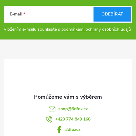
á
E-mail
ODEBÍRAT
p
Vložením e-mailu souhlasíte s
podmínkami ochrany osobních údajů
a
t
í
shop
@
3dfox.cz
+420 774 849 168
3dfoxcz