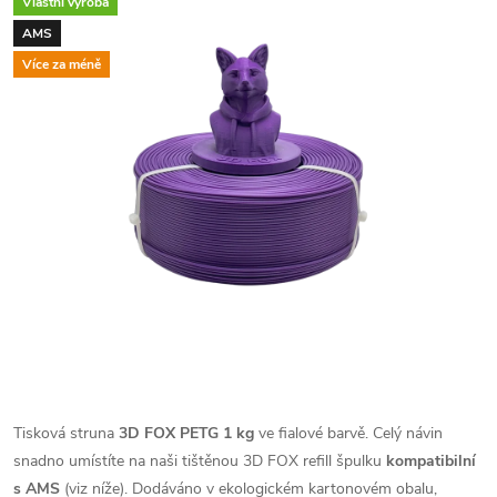
Vlastní výroba
AMS
Více za méně
Tisková struna
3D FOX PETG 1 kg
ve fialové barvě. Celý návin
snadno umístíte na naši tištěnou 3D FOX refill špulku
kompatibilní
s AMS
(viz níže). Dodáváno v ekologickém kartonovém obalu,