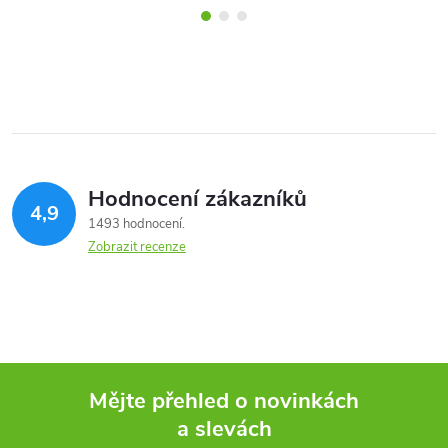
Hodnocení zákazníků
4,9
1493 hodnocení
Zobrazit recenze
Mějte přehled o novinkách
a slevách
Z