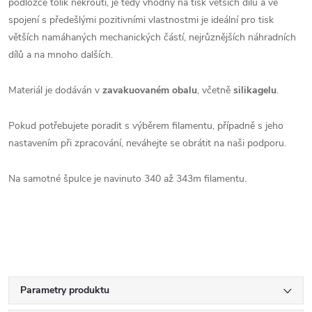
podložce tolik nekroutí, je tedy vhodný na tisk větších dílů a ve
spojení s předešlými pozitivními vlastnostmi je ideální pro tisk
větších namáhaných mechanických částí, nejrůznějších náhradních
dílů a na mnoho dalších.
Materiál je dodáván v
zavakuovaném obalu
, včetně
silikagelu
.
Pokud potřebujete poradit s výběrem filamentu, případně s jeho
nastavením při zpracování, neváhejte se obrátit na naši podporu.
Na samotné špulce je navinuto 340 až 343m filamentu.
Parametry produktu