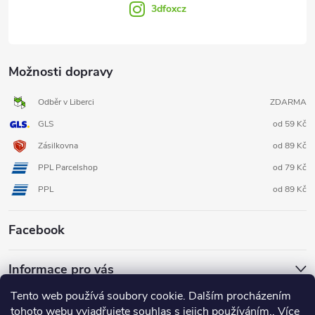
3dfoxcz
Možnosti dopravy
Odběr v Liberci
ZDARMA
GLS
od 59 Kč
Zásilkovna
od 89 Kč
PPL Parcelshop
od 79 Kč
PPL
od 89 Kč
Facebook
Informace pro vás
Tento web používá soubory cookie. Dalším procházením
tohoto webu vyjadřujete souhlas s jejich používáním.. Více