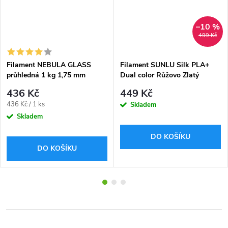
–10 %
499 Kč
Filament NEBULA GLASS
Filament SUNLU Silk PLA+
průhledná 1 kg 1,75 mm
Dual color Růžovo Zlatý
1,75mm 1kg
436 Kč
449 Kč
Měrná
436 Kč / 1 ks
Skladem
cena:
Skladem
DO KOŠÍKU
DO KOŠÍKU