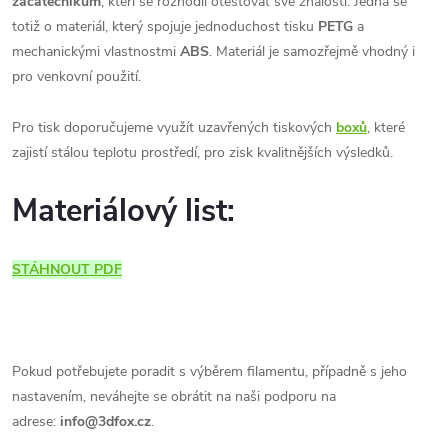
začátečníkům
, kteří se rozhodli otestovat své znalosti. Jedná se
totiž o materiál, který spojuje jednoduchost tisku
PETG
a
mechanickými vlastnostmi
ABS
. Materiál je samozřejmě vhodný i
pro venkovní použití.
Pro tisk doporučujeme využít uzavřených tiskových
boxů
, které
zajistí stálou teplotu prostředí, pro zisk kvalitnějších výsledků.
Materiálový list:
STÁHNOUT PDF
Pokud potřebujete poradit s výběrem filamentu, případně s jeho
nastavením, neváhejte se obrátit na naši podporu na
adrese:
info@3dfox.cz
.