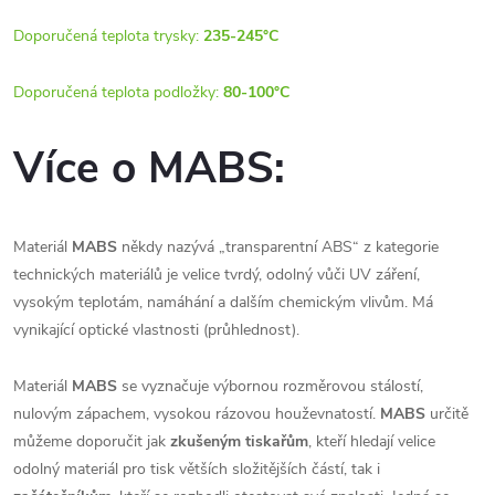
Doporučená teplota trysky:
235-245°C
Doporučená teplota podložky:
80-100°C
Více o MABS:
Materiál
MABS
někdy nazývá „transparentní ABS“
z kategorie
technických materiálů je velice tvrdý, odolný vůči UV záření,
vysokým teplotám, namáhání a dalším chemickým vlivům.
Má
vynikající optické vlastnosti (průhlednost)
.
Materiál
MABS
se vyznačuje výbornou rozměrovou stálostí,
nulovým zápachem, vysokou rázovou houževnatostí.
MABS
určitě
můžeme doporučit jak
zkušeným tiskařům
, kteří hledají velice
odolný materiál pro tisk větších složitějších částí, tak i