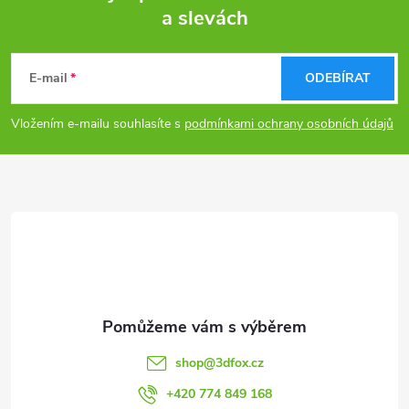
a slevách
Z
á
E-mail
ODEBÍRAT
p
Vložením e-mailu souhlasíte s
podmínkami ochrany osobních údajů
a
t
í
shop
@
3dfox.cz
+420 774 849 168