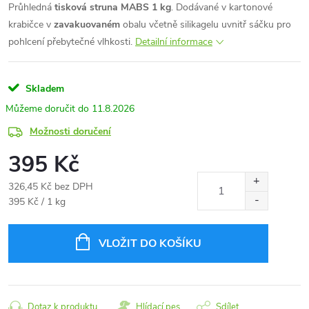
Průhledná
tisková struna MABS 1 kg
. Dodávané v kartonové
krabičce v
zavakuovaném
obalu včetně silikagelu uvnitř sáčku pro
pohlcení přebytečné vlhkosti.
Detailní informace
Skladem
11.8.2026
Možnosti doručení
395 Kč
326,45 Kč bez DPH
Měrná
395 Kč / 1 kg
cena:
VLOŽIT DO KOŠÍKU
Dotaz k produktu
Hlídací pes
Sdílet