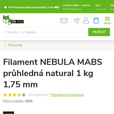
Přejít
Osobní odběr - Liberec
GLS
Zá
Průměrná doba dodání je dlouhodobě 1,8 dne 🚚📦
na
PO-PÁ 8-16 hod. 🤝
1-2 dny 🔥
1-2
obsah
NÁKUPNÍ
KOŠÍK
HLEDAT
Filamenty
Filament NEBULA MABS
průhledná natural 1 kg
1,75 mm
10 hodnocení
Podrobnosti hodnocení
Kód produktu:
1501