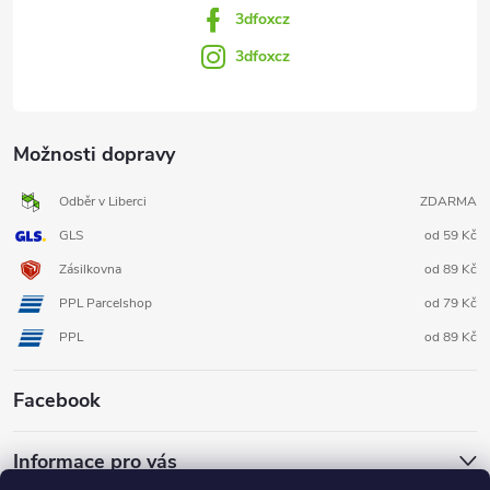
3dfoxcz
3dfoxcz
Možnosti dopravy
Odběr v Liberci
ZDARMA
GLS
od 59 Kč
Zásilkovna
od 89 Kč
PPL Parcelshop
od 79 Kč
PPL
od 89 Kč
Facebook
Informace pro vás