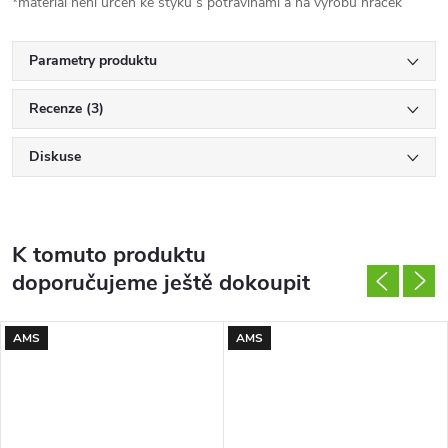
*materiál není určen ke styku s potravinami a na výrobu hraček
Parametry produktu
Recenze (3)
Diskuse
K tomuto produktu
doporučujeme ještě dokoupit
AMS
AMS