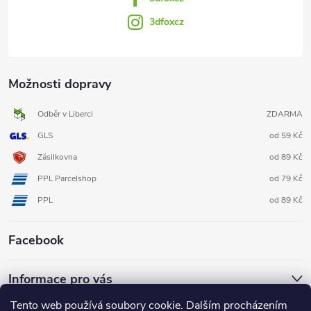
3dfoxcz
Možnosti dopravy
Odběr v Liberci
ZDARMA
GLS
od 59 Kč
Zásilkovna
od 89 Kč
PPL Parcelshop
od 79 Kč
PPL
od 89 Kč
Facebook
Informace pro vás
Tento web používá soubory cookie. Dalším procházením