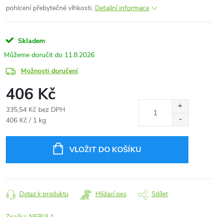
pohlcení přebytečné vlhkosti.
Detailní informace
Skladem
11.8.2026
Možnosti doručení
406 Kč
335,54 Kč bez DPH
Měrná
406 Kč / 1 kg
cena:
VLOŽIT DO KOŠÍKU
Dotaz k produktu
Hlídací pes
Sdílet