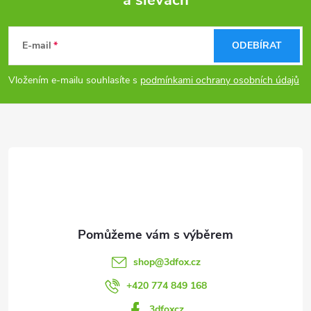
a slevách
Z
á
E-mail
ODEBÍRAT
p
Vložením e-mailu souhlasíte s
podmínkami ochrany osobních údajů
a
t
í
shop
@
3dfox.cz
+420 774 849 168
3dfoxcz