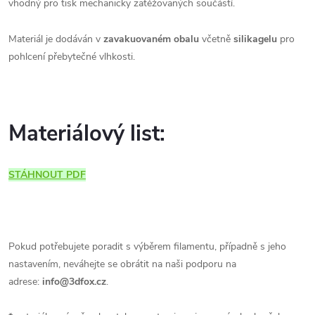
vhodný pro tisk mechanicky zatěžovaných součástí.
Materiál je dodáván v
zavakuovaném obalu
včetně
silikagelu
pro
pohlcení přebytečné vlhkosti.
Materiálový list:
STÁHNOUT PDF
Pokud potřebujete poradit s výběrem filamentu, případně s jeho
nastavením, neváhejte se obrátit na naši podporu na
adrese:
info@3dfox.cz
.