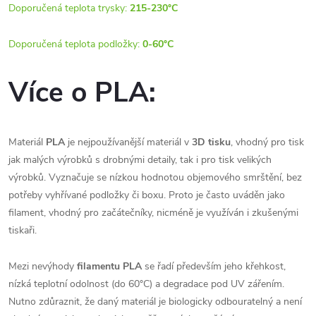
Doporučená teplota trysky:
215-230°C
Doporučená teplota podložky:
0-60°C
Více o PLA:
Materiál
PLA
je nejpoužívanější materiál v
3D tisku
, vhodný pro tisk
jak malých výrobků s drobnými detaily, tak i pro tisk velikých
výrobků. Vyznačuje se nízkou hodnotou objemového smrštění, bez
potřeby vyhřívané podložky či boxu. Proto je často uváděn jako
filament, vhodný pro začátečníky, nicméně je využíván i zkušenými
tiskaři.
Mezi nevýhody
filamentu PLA
se řadí především jeho křehkost,
nízká teplotní odolnost (do 60°C) a degradace pod UV zářením.
Nutno zdůraznit, že daný materiál je biologicky odbouratelný a není