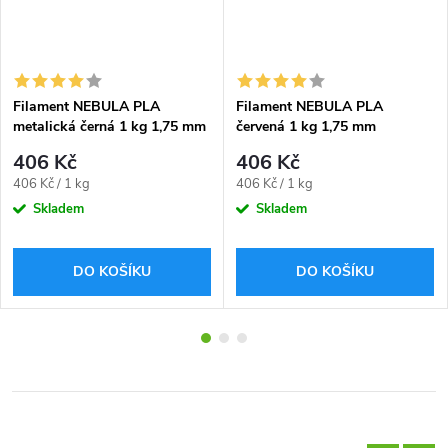
Filament NEBULA PLA
Filament NEBULA PLA
metalická černá 1 kg 1,75 mm
červená 1 kg 1,75 mm
406 Kč
406 Kč
Měrná
Měrná
406 Kč / 1 kg
406 Kč / 1 kg
cena:
cena:
Skladem
Skladem
DO KOŠÍKU
DO KOŠÍKU