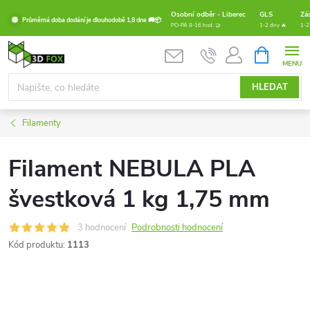
Přejít
Osobní odběr - Liberec
GLS
Zá
Průměrná doba dodání je dlouhodobě 1,8 dne 🚚📦
na
PO-PÁ 8-16 hod. 🤝
1-2 dny 🔥
1-2
obsah
NÁKUPNÍ
KOŠÍK
HLEDAT
Filamenty
Filament NEBULA PLA
švestková 1 kg 1,75 mm
3 hodnocení
Podrobnosti hodnocení
Kód produktu:
1113