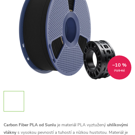
–10 %
719 Kč
Carbon Fiber PLA od Sunlu
je materiál PLA vyztužený
uhlíkovými
vlákny
s vysokou pevností a tuhostí a nízkou hustotou. Materiál je