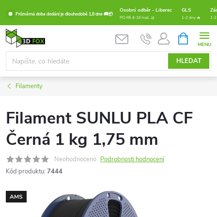
Přejít
Osobní odběr - Liberec
GLS
Zá
Průměrná doba dodání je dlouhodobě 1,8 dne 🚚📦
na
PO-PÁ 8-16 hod. 🤝
1-2 dny 🔥
1-2
obsah
NÁKUPNÍ
KOŠÍK
HLEDAT
Filamenty
Filament SUNLU PLA CF
Černá 1 kg 1,75 mm
Neohodnoceno
Podrobnosti hodnocení
Kód produktu:
7444
AMS