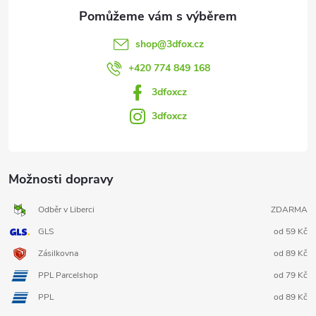
shop
@
3dfox.cz
+420 774 849 168
3dfoxcz
3dfoxcz
Možnosti dopravy
Odběr v Liberci
ZDARMA
GLS
od 59 Kč
Zásilkovna
od 89 Kč
PPL Parcelshop
od 79 Kč
PPL
od 89 Kč