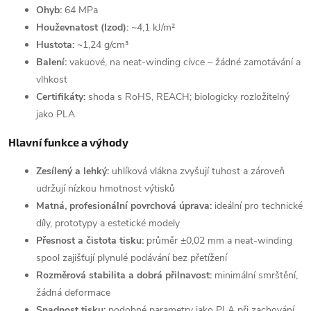
Ohyb:
64 MPa
Houževnatost (Izod):
~4,1 kJ/m²
Hustota:
~1,24 g/cm³
Balení:
vakuové, na neat-winding cívce – žádné zamotávání a
vlhkost
Certifikáty:
shoda s RoHS, REACH; biologicky rozložitelný
jako PLA
Hlavní funkce a výhody
Zesílený a lehký:
uhlíková vlákna zvyšují tuhost a zároveň
udržují nízkou hmotnost výtisků
Matná, profesionální povrchová úprava:
ideální pro technické
díly, prototypy a estetické modely
Přesnost a čistota tisku:
průměr ±0,02 mm a neat-winding
spool zajišťují plynulé podávání bez přetížení
Rozměrová stabilita a dobrá přilnavost:
minimální smrštění,
žádná deformace
Snadnost tisku:
podobné parametry jako PLA při zachování