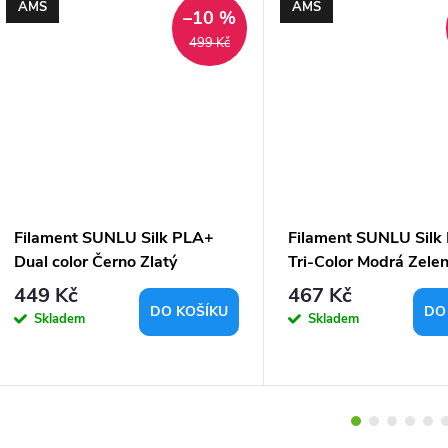
AMS
AMS
–10 %
499 Kč
Filament SUNLU Silk PLA+
Filament SUNLU Silk
Dual color Černo Zlatý
Tri-Color Modrá Zele
1,75mm 1kg
Fialová 1,75mm 1kg
449 Kč
467 Kč
DO KOŠÍKU
DO
Skladem
Skladem