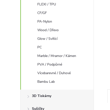
FLEXI / TPU
n
CF/GF
e
PA-Nylon
l
Wood / Dřevo
Glow / Svítící
PC
Marble / Mramor / Kámen
PVA / Podpůrné
Vícebarevné / Duhové
Bambu Lab
3D Tiskárny
Sušičky