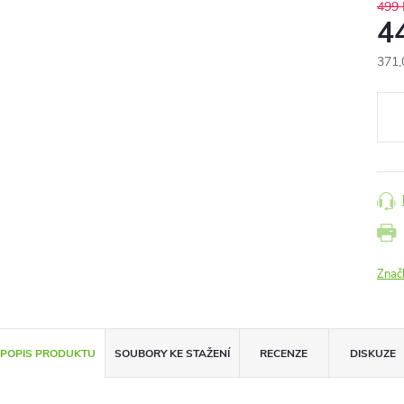
499 
4
371,
Měr
cena
Znač
POPIS PRODUKTU
SOUBORY KE STAŽENÍ
RECENZE
DISKUZE