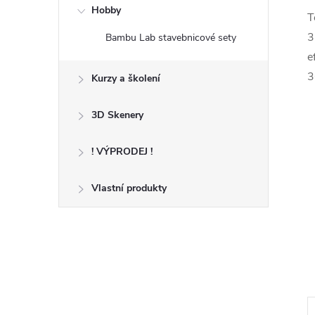
Hobby
T
3
Bambu Lab stavebnicové sety
e
3
Kurzy a školení
3D Skenery
! VÝPRODEJ !
Vlastní produkty