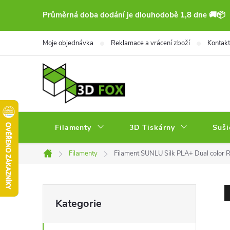
Přejít
Průměrná doba dodání je dlouhodobě 1,8 dne 🚚📦
na
obsah
Moje objednávka
Reklamace a vrácení zboží
Kontakt
Filamenty
3D Tiskárny
Suši
Filamenty
Filament SUNLU Silk PLA+ Dual color
Domů
P
Přeskočit
Kategorie
kategorie
o