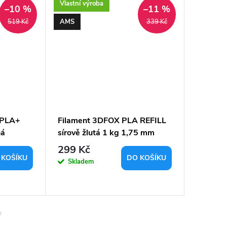
Vlastní výroba
AMS
–10 %
–11 %
AMS
519 Kč
339 Kč
 PLA+
Filament 3DFOX PLA REFILL
Filamen
ná
sírově žlutá 1 kg 1,75 mm
Tri-Col
1,75mm
299 Kč
467 K
 KOŠÍKU
DO KOŠÍKU
Skladem
Sklad