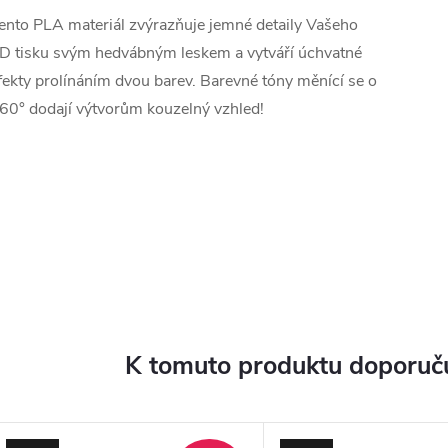
ento PLA materiál zvýrazňuje jemné detaily Vašeho
D tisku svým hedvábným leskem a vytváří úchvatné
fekty prolínáním dvou barev. Barevné tóny měnící se o
60° dodají výtvorům kouzelný vzhled!
K tomuto produktu doporuču