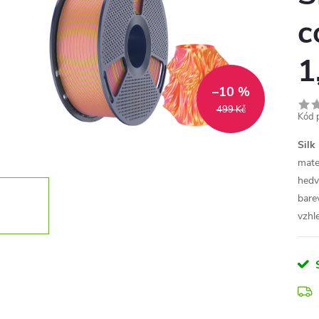
c
1
–10 %
499 Kč
Kód 
Silk
mate
hedv
bare
vzhl