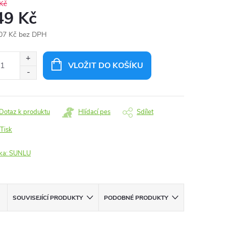
Kč
49 Kč
07 Kč bez DPH
ná
:
VLOŽIT DO KOŠÍKU
Dotaz k produktu
Hlídací pes
Sdílet
Tisk
ka:
SUNLU
SOUVISEJÍCÍ PRODUKTY
PODOBNÉ PRODUKTY