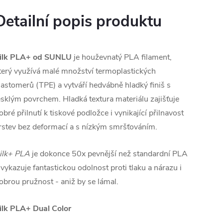
Detailní popis produktu
ilk PLA+ od SUNLU
je houževnatý PLA filament,
terý využívá malé množství termoplastických
lastomerů (TPE) a vytváří hedvábně hladký finiš s
esklým povrchem. Hladká textura materiálu zajišťuje
obré přilnutí k tiskové podložce i vynikající přilnavost
rstev bez deformací a s nízkým smršťováním.
ilk+ PLA
je dokonce 50x pevnější než standardní PLA
 vykazuje fantastickou odolnost proti tlaku a nárazu i
obrou pružnost - aniž by se lámal.
ilk PLA+ Dual Color