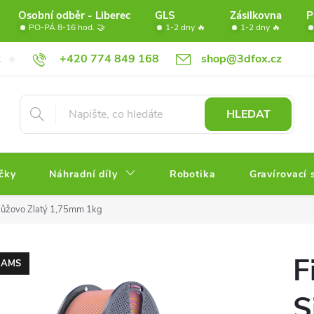
Osobní odběr - Liberec
GLS
Zásilkovna
P
PO-PÁ 8-16 hod. 🤝
1-2 dny 🔥
1-2 dny 🔥
+420 774 849 168
shop@3dfox.cz
Doprava
Věrnostní program FOX
Partneři
Obchodní po
HLEDAT
čky
Náhradní díly
Robotika
Gravírovací 
 Růžovo Zlatý 1,75mm 1kg
F
AMS
S