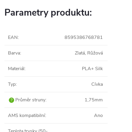
Parametry produktu:
EAN
:
8595386768781
Barva
:
Zlatá, Růžová
Materiál
:
PLA+ Silk
Typ
:
Cívka
Průměr struny
:
1,75mm
?
AMS kompatibilní
:
Ano
Teplota trysky (50-