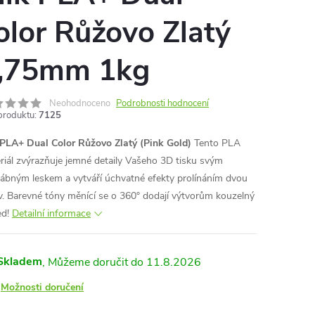
olor Růžovo Zlatý
,75mm 1kg
Neohodnoceno
Podrobnosti hodnocení
produktu:
7125
 PLA+ Dual Color Růžovo Zlatý (Pink Gold)
Tento PLA
riál zvýrazňuje jemné detaily Vašeho 3D tisku svým
ábným leskem a vytváří úchvatné efekty prolínáním dvou
v. Barevné tóny měnící se o 360° dodají výtvorům kouzelný
ed!
Detailní informace
Skladem
11.8.2026
Možnosti doručení