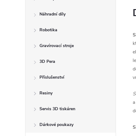
Náhradní díly
Robotika
S
k
Gravírovací stroje
e
l
3D Pera
d
v
Příslušenství
Resiny
S
a
Servis 3D tiskáren
d
Dárkové poukazy
S