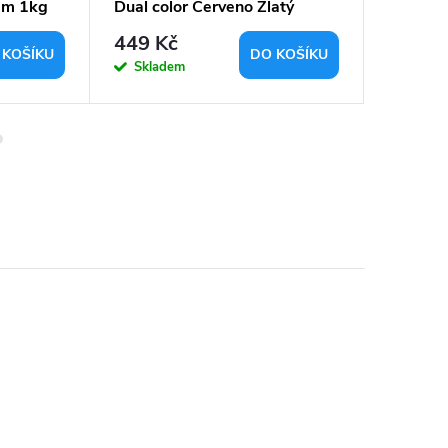
mm 1kg
Dual color Červeno Zlatý
TPU 85A
1,75mm 1kg
1,75 m
449 Kč
735 K
 KOŠÍKU
DO KOŠÍKU
Skladem
Sklad