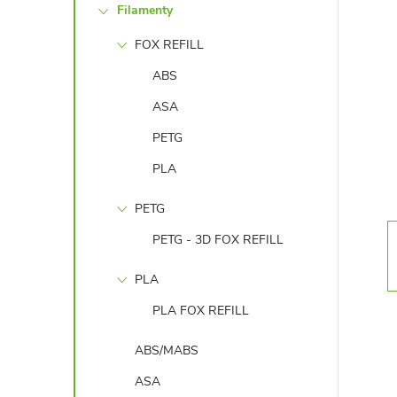
Filamenty
s
FOX REFILL
t
ABS
r
ASA
PETG
a
PLA
n
PETG
n
PETG - 3D FOX REFILL
PLA
í
PLA FOX REFILL
p
ABS/MABS
a
ASA