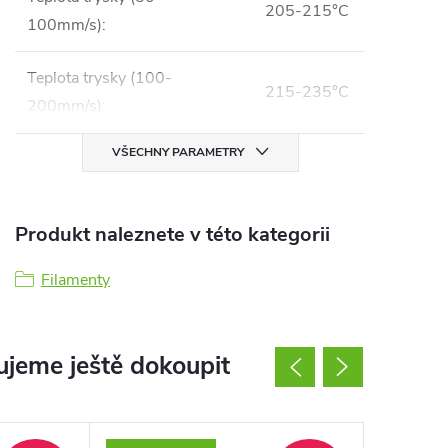
205-215°C
100mm/s)
:
Teplota trysky (100-
215-235°C
200mm/s)
:
VŠECHNY PARAMETRY
Produkt naleznete v této kategorii
Filamenty
jeme ještě dokoupit