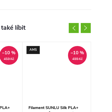
AMS
Novinka
–10 %
–10 %
459 Kč
499 Kč
 PLA+
Filament SUNLU Silk PLA+
Filamen