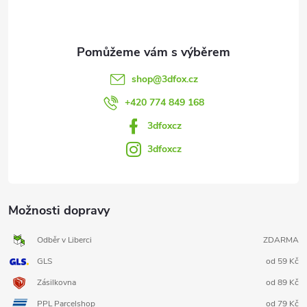
í
shop
@
3dfox.cz
+420 774 849 168
3dfoxcz
3dfoxcz
Možnosti dopravy
Odběr v Liberci
ZDARMA
GLS
od 59 Kč
Zásilkovna
od 89 Kč
PPL Parcelshop
od 79 Kč