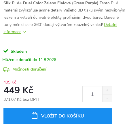
Silk PLA+ Dual Color Zeleno Fialová (Green Purple)
Tento PLA
materiál zvýrazňuje jemné detaily Vašeho 3D tisku svým hedvábným
leskem a vytváří úchvatné efekty prolínáním dvou barev. Barevné
tóny měnící se o 360° dodají výtvorům kouzelný vzhled!
Detailní
informace
Skladem
11.8.2026
Možnosti doručení
499 Kč
449 Kč
371,07 Kč bez DPH
Měrná
cena:
VLOŽIT DO KOŠÍKU