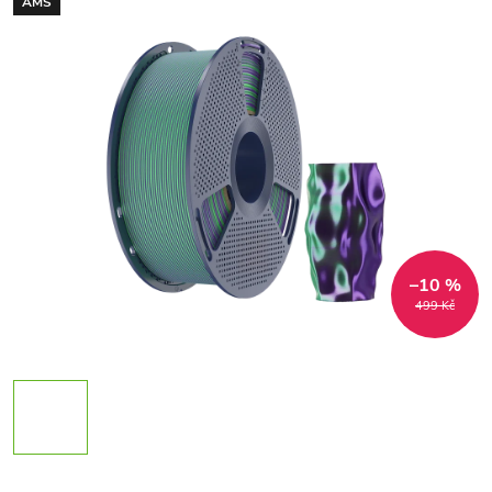
AMS
–10 %
499 Kč