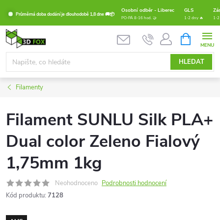
Přejít
Osobní odběr - Liberec
GLS
Zá
Průměrná doba dodání je dlouhodobě 1,8 dne 🚚📦
na
PO-PÁ 8-16 hod. 🤝
1-2 dny 🔥
1-2
obsah
NÁKUPNÍ
KOŠÍK
HLEDAT
Filamenty
Filament SUNLU Silk PLA+
Dual color Zeleno Fialový
1,75mm 1kg
Neohodnoceno
Podrobnosti hodnocení
Kód produktu:
7128