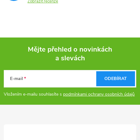
Zobrazit recenze
Mějte přehled o novinkách
a slevách
Z
á
E-mail
ODEBÍRAT
p
Vložením e-mailu souhlasíte s
podmínkami ochrany osobních údajů
a
t