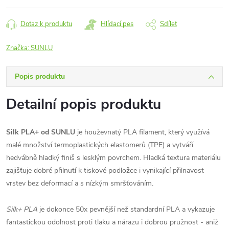
Dotaz k produktu
Hlídací pes
Sdílet
Značka:
SUNLU
Popis produktu
Detailní popis produktu
Silk PLA+ od SUNLU
je houževnatý PLA filament, který využívá
malé množství termoplastických elastomerů (TPE) a vytváří
hedvábně hladký finiš s lesklým povrchem. Hladká textura materiálu
zajišťuje dobré přilnutí k tiskové podložce i vynikající přilnavost
vrstev bez deformací a s nízkým smršťováním.
Silk+ PLA
je dokonce 50x pevnější než standardní PLA a vykazuje
fantastickou odolnost proti tlaku a nárazu i dobrou pružnost - aniž