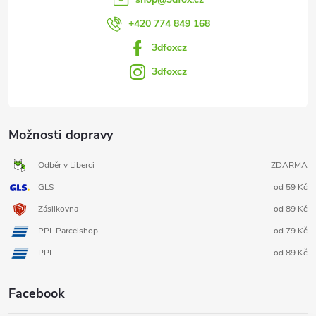
+420 774 849 168
3dfoxcz
3dfoxcz
Možnosti dopravy
Odběr v Liberci
ZDARMA
GLS
od 59 Kč
Zásilkovna
od 89 Kč
PPL Parcelshop
od 79 Kč
PPL
od 89 Kč
Facebook