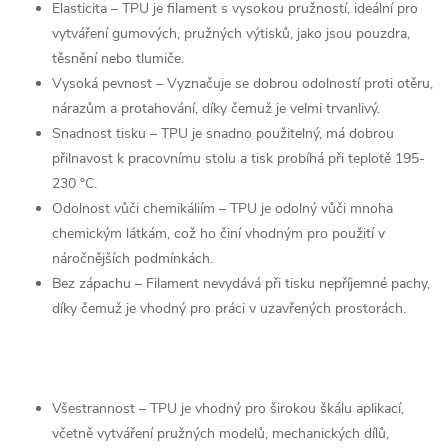
Elasticita – TPU je filament s vysokou pružností, ideální pro
vytváření gumových, pružných výtisků, jako jsou pouzdra,
těsnění nebo tlumiče.
Vysoká pevnost – Vyznačuje se dobrou odolností proti otěru,
nárazům a protahování, díky čemuž je velmi trvanlivý.
Snadnost tisku – TPU je snadno použitelný, má dobrou
přilnavost k pracovnímu stolu a tisk probíhá při teplotě 195-
230 °C.
Odolnost vůči chemikáliím – TPU je odolný vůči mnoha
chemickým látkám, což ho činí vhodným pro použití v
náročnějších podmínkách.
Bez zápachu – Filament nevydává při tisku nepříjemné pachy,
díky čemuž je vhodný pro práci v uzavřených prostorách.
Všestrannost – TPU je vhodný pro širokou škálu aplikací,
včetně vytváření pružných modelů, mechanických dílů,