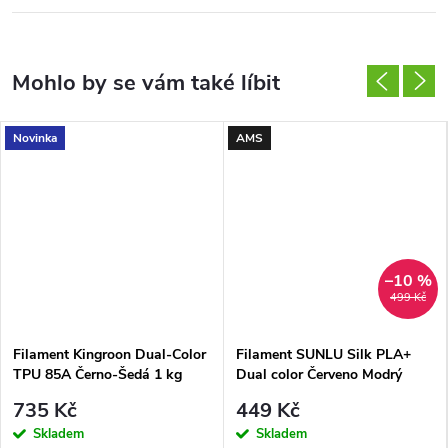
Novinka
AMS
–10 %
499 Kč
Filament Kingroon Dual-Color
Filament SUNLU Silk PLA+
TPU 85A Černo-Šedá 1 kg
Dual color Červeno Modrý
1,75 mm
1,75mm 1kg
735 Kč
449 Kč
Skladem
Skladem