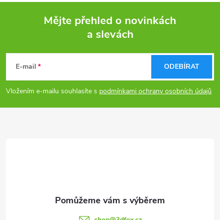
Mějte přehled o novinkách
a slevách
Z
á
E-mail
ODEBÍRAT
p
Vložením e-mailu souhlasíte s
podmínkami ochrany osobních údajů
a
t
í
shop
@
3dfox.cz