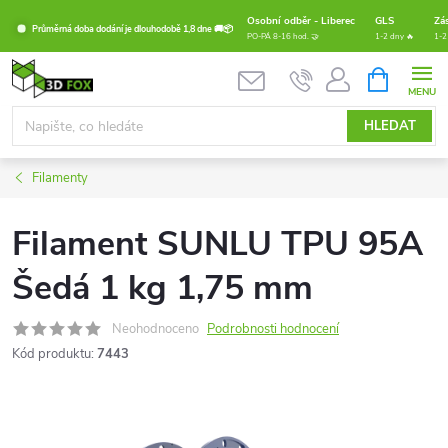
Přejít
Osobní odběr - Liberec
GLS
Zá
Průměrná doba dodání je dlouhodobě 1,8 dne 🚚📦
na
PO-PÁ 8-16 hod. 🤝
1-2 dny 🔥
1-2
obsah
NÁKUPNÍ
KOŠÍK
HLEDAT
Filamenty
Filament SUNLU TPU 95A
Šedá 1 kg 1,75 mm
Neohodnoceno
Podrobnosti hodnocení
Kód produktu:
7443