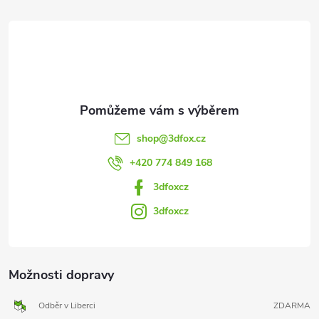
t
í
shop
@
3dfox.cz
+420 774 849 168
3dfoxcz
3dfoxcz
Možnosti dopravy
Odběr v Liberci
ZDARMA