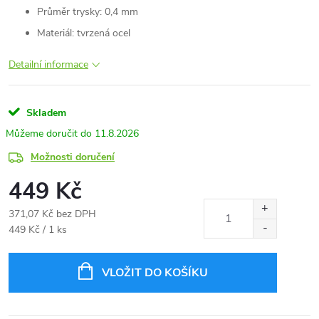
Průměr trysky: 0,4 mm
Materiál: tvrzená ocel
Detailní informace
Skladem
11.8.2026
Možnosti doručení
449 Kč
371,07 Kč bez DPH
Měrná
449 Kč / 1 ks
cena:
VLOŽIT DO KOŠÍKU