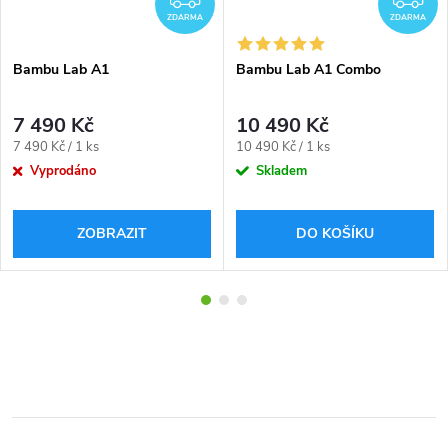
ZDARMA
ZDARMA
Bambu Lab A1
Bambu Lab A1 Combo
7 490 Kč
10 490 Kč
Měrná
Měrná
7 490 Kč / 1 ks
10 490 Kč / 1 ks
cena:
cena:
Vyprodáno
Skladem
ZOBRAZIT
DO KOŠÍKU