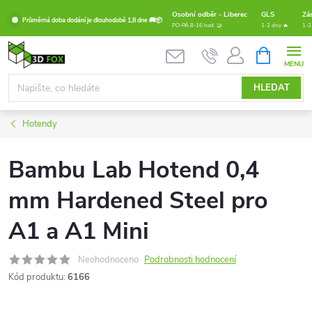
Přejít
Osobní odběr - Liberec
GLS
Zá
Průměrná doba dodání je dlouhodobě 1,8 dne 🚚📦
na
PO-PÁ 8-16 hod. 🤝
1-2 dny 🔥
1-2
obsah
NÁKUPNÍ
KOŠÍK
HLEDAT
Hotendy
Bambu Lab Hotend 0,4
mm Hardened Steel pro
A1 a A1 Mini
Neohodnoceno
Podrobnosti hodnocení
Kód produktu:
6166