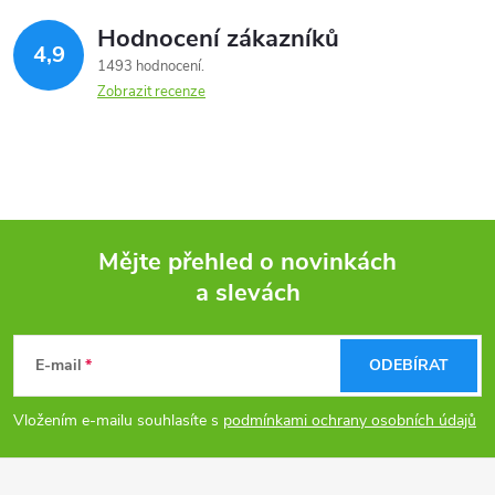
Hodnocení zákazníků
4,9
1493 hodnocení
Zobrazit recenze
Mějte přehled o novinkách
a slevách
Z
á
E-mail
ODEBÍRAT
p
Vložením e-mailu souhlasíte s
podmínkami ochrany osobních údajů
a