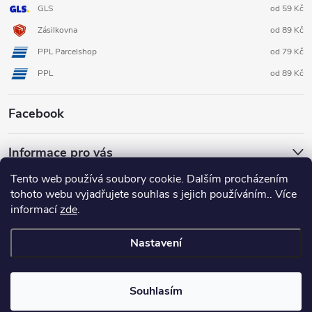
GLS
od 59 Kč
Zásilkovna
od 89 Kč
PPL Parcelshop
od 79 Kč
PPL
od 89 Kč
Facebook
Informace pro vás
Tento web používá soubory cookie. Dalším procházením
tohoto webu vyjadřujete souhlas s jejich používáním.. Více
informací
zde
.
Nastavení
Copyright 2026
3D FOX shop
. Všechna práva vyhrazena.
Upravit
nastavení cookies
Souhlasím
Vytvořil Shoptet