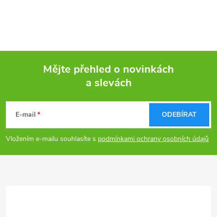
Mějte přehled o novinkách
a slevách
Z
á
E-mail
ODEBÍRAT
p
Vložením e-mailu souhlasíte s
podmínkami ochrany osobních údajů
a
t
í