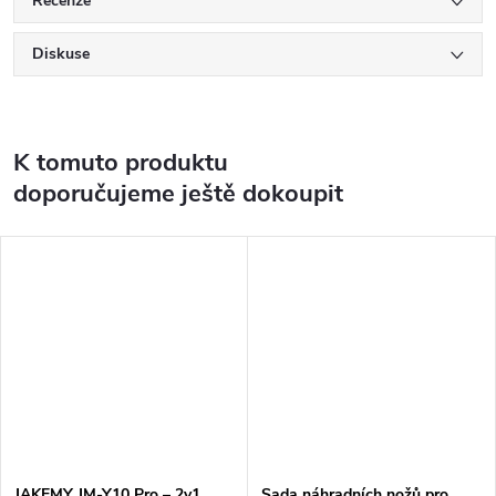
Recenze
Diskuse
K tomuto produktu
doporučujeme ještě dokoupit
JAKEMY JM-Y10 Pro – 2v1
Sada náhradních nožů pro