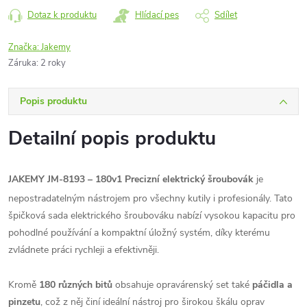
Dotaz k produktu
Hlídací pes
Sdílet
Značka:
Jakemy
Záruka
:
2 roky
Popis produktu
Detailní popis produktu
JAKEMY JM-8193 – 180v1 Precizní elektrický šroubovák
je
nepostradatelným nástrojem pro všechny kutily i profesionály. Tato
špičková sada elektrického šroubováku nabízí vysokou kapacitu pro
pohodlné používání a kompaktní úložný systém, díky kterému
zvládnete práci rychleji a efektivněji.
Kromě
180 různých bitů
obsahuje opravárenský set také
páčidla a
pinzetu
, což z něj činí ideální nástroj pro širokou škálu oprav