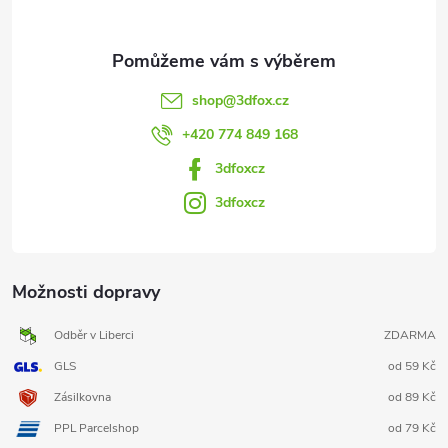
shop
@
3dfox.cz
+420 774 849 168
3dfoxcz
3dfoxcz
Možnosti dopravy
Odběr v Liberci
ZDARMA
GLS
od 59 Kč
Zásilkovna
od 89 Kč
PPL Parcelshop
od 79 Kč