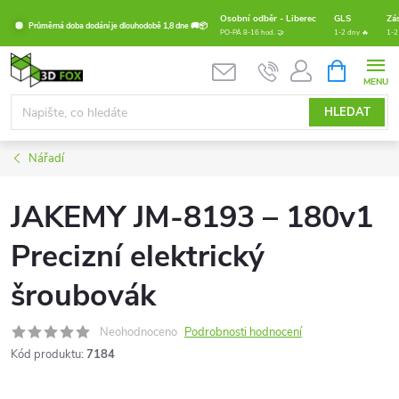
Přejít
Osobní odběr - Liberec
GLS
Zá
Průměrná doba dodání je dlouhodobě 1,8 dne 🚚📦
na
PO-PÁ 8-16 hod. 🤝
1-2 dny 🔥
1-2
obsah
NÁKUPNÍ
KOŠÍK
HLEDAT
Nářadí
JAKEMY JM-8193 – 180v1
Precizní elektrický
šroubovák
Neohodnoceno
Podrobnosti hodnocení
Kód produktu:
7184