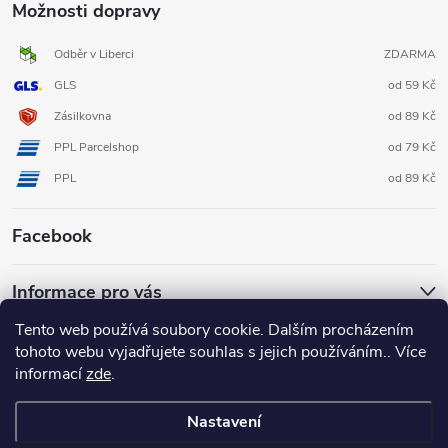
Možnosti dopravy
Odběr v Liberci
ZDARMA
GLS
od 59 Kč
Zásilkovna
od 89 Kč
PPL Parcelshop
od 79 Kč
PPL
od 89 Kč
Facebook
Informace pro vás
Tento web používá soubory cookie. Dalším procházením
tohoto webu vyjadřujete souhlas s jejich používáním.. Více
informací
zde
.
Nastavení
Copyright 2026
3D FOX shop
. Všechna práva vyhrazena.
Upravit