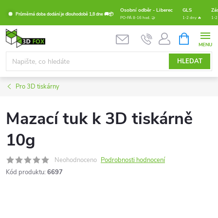
Přejít
Osobní odběr - Liberec
GLS
Zá
Průměrná doba dodání je dlouhodobě 1,8 dne 🚚📦
na
PO-PÁ 8-16 hod. 🤝
1-2 dny 🔥
1-2
obsah
NÁKUPNÍ
KOŠÍK
HLEDAT
Pro 3D tiskárny
Mazací tuk k 3D tiskárně
10g
Neohodnoceno
Podrobnosti hodnocení
Kód produktu:
6697