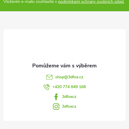
p
Vložením e-mailu souhlasíte s
podmínkami ochrany osobních údajů
a
t
í
shop
@
3dfox.cz
+420 774 849 168
3dfoxcz
3dfoxcz