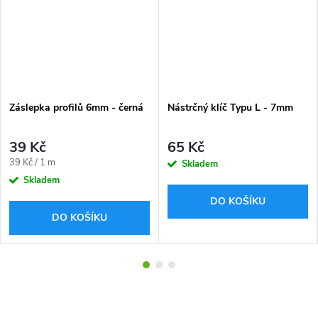
Záslepka profilů 6mm - černá
Nástrčný klíč Typu L - 7mm
39 Kč
65 Kč
Měrná
39 Kč / 1 m
Skladem
cena:
Skladem
DO KOŠÍKU
DO KOŠÍKU