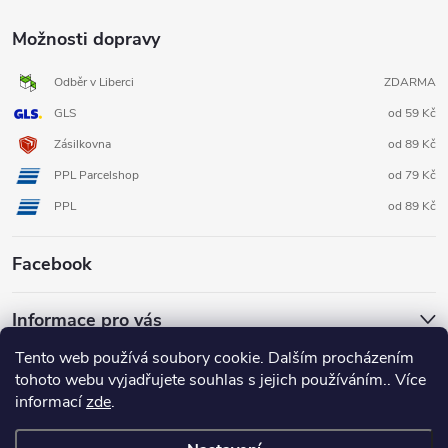
Možnosti dopravy
Odběr v Liberci
ZDARMA
GLS
od 59 Kč
Zásilkovna
od 89 Kč
PPL Parcelshop
od 79 Kč
PPL
od 89 Kč
Facebook
Informace pro vás
Tento web používá soubory cookie. Dalším procházením
tohoto webu vyjadřujete souhlas s jejich používáním.. Více
informací
zde
.