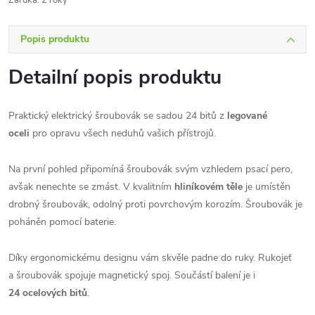
Záruka
:
2 roky
Popis produktu
Detailní popis produktu
Praktický elektrický šroubovák se sadou 24 bitů z
legované
oceli
pro opravu všech neduhů vašich přístrojů.
Na první pohled připomíná šroubovák svým vzhledem psací pero,
avšak nenechte se zmást. V kvalitním
hliníkovém těle
je umístěn
drobný šroubovák, odolný proti povrchovým korozím. Šroubovák je
poháněn pomocí baterie.
Díky ergonomickému designu vám skvěle padne do ruky. Rukojeť
a šroubovák spojuje magnetický spoj. Součástí balení je i
24
ocelových bitů
.