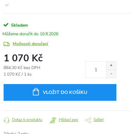
Skladem
10.8.2026
Možnosti doručení
1 070 Kč
884,30 Kč bez DPH
Měrná
1 070 Kč / 1 ks
cena:
VLOŽIT DO KOŠÍKU
Dotaz k produktu
Hlídací pes
Sdílet