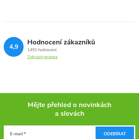
Hodnocení zákazníků
4,9
1491 hodnocení
Zobrazit recenze
Mějte přehled o novinkách
a slevách
Z
á
E-mail
ODEBÍRAT