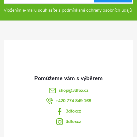
p
Vložením e-mailu souhlasíte s
podmínkami ochrany osobních údajů
a
t
í
shop
@
3dfox.cz
+420 774 849 168
3dfoxcz
3dfoxcz