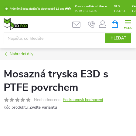
Přejít
Osobní odběr - Liberec
GLS
Zá
Průměrná doba dodání je dlouhodobě 1,8 dne 🚚📦
na
PO-PÁ 8-16 hod. 🤝
1-2 dny 🔥
1-2
obsah
NÁKUPNÍ
KOŠÍK
HLEDAT
Náhradní díly
Mosazná tryska E3D s
PTFE povrchem
Neohodnoceno
Podrobnosti hodnocení
Kód produktu:
Zvolte variantu