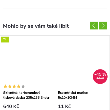
Tip
–45 %
20 Kč
Skleněná karborundová
Excentrická matice
tisková deska 235x235 Ender
5x10x10MM
3
640 Kč
11 Kč