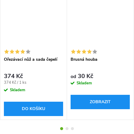
Ořezávací nůž a sada čepelí
Brusná houba
374 Kč
30 Kč
od
Měrná
374 Kč / 1 ks
Skladem
cena:
Skladem
ZOBRAZIT
DO KOŠÍKU