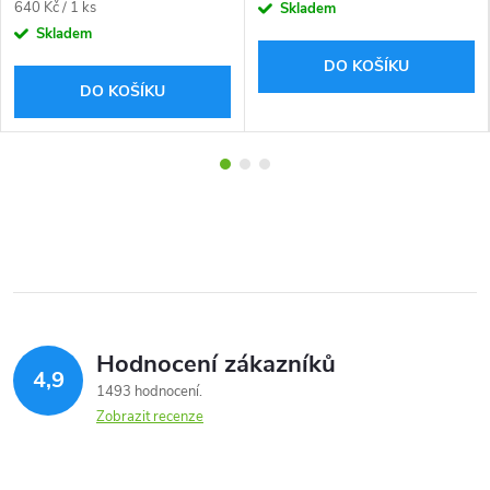
Měrná
640 Kč / 1 ks
Skladem
cena:
Skladem
DO KOŠÍKU
DO KOŠÍKU
Hodnocení zákazníků
4,9
1493 hodnocení
Zobrazit recenze