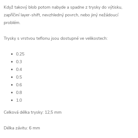
Když takový blob potom nabyde a spadne z trysky do výtisku,
zapříčiní layer-shift, nevzhledný povrch, nebo jiný nežádoucí
problém.
Trysky s vrstvou teflonu jsou dostupné ve velikostech:
0.25
0.3
0.4
0.5
0.6
0.8
1.0
Celková délka trysky: 12,5 mm
Délka závitu: 6 mm