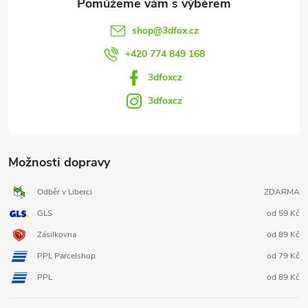
shop
@
3dfox.cz
+420 774 849 168
3dfoxcz
3dfoxcz
Možnosti dopravy
Odběr v Liberci
ZDARMA
GLS
od 59 Kč
Zásilkovna
od 89 Kč
PPL Parcelshop
od 79 Kč
PPL
od 89 Kč