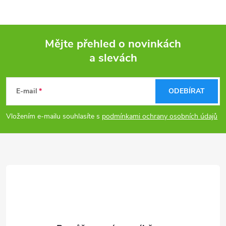
Mějte přehled o novinkách
a slevách
Z
á
E-mail
ODEBÍRAT
p
Vložením e-mailu souhlasíte s
podmínkami ochrany osobních údajů
a
t
í