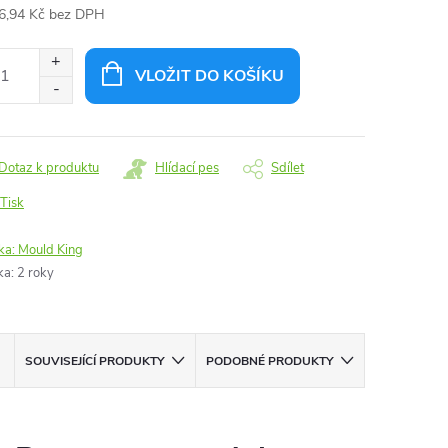
6,94 Kč bez DPH
ná
:
VLOŽIT DO KOŠÍKU
Dotaz k produktu
Hlídací pes
Sdílet
Tisk
ka:
Mould King
ka
:
2 roky
SOUVISEJÍCÍ PRODUKTY
PODOBNÉ PRODUKTY