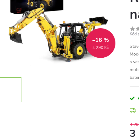
n
Kód 
–16 %
Stav
4 290 Kč
Mode
s ve
moto
bater
4 29
3