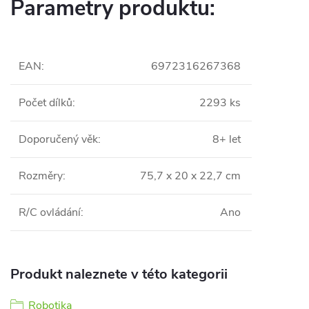
Parametry produktu:
EAN
:
6972316267368
Počet dílků
:
2293 ks
Doporučený věk
:
8+ let
Rozměry
:
75,7 x 20 x 22,7 cm
R/C ovládání
:
Ano
Produkt naleznete v této kategorii
Robotika