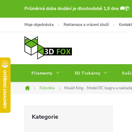
Přejít
Průměrná doba dodání je dlouhodobě 1,8 dne 🚚📦
na
obsah
Moje objednávka
Reklamace a vrácení zboží
Kontakt
Filamenty
3D Tiskárny
Suši
Robotika
Mould King - Model RC bagru a naklad
Domů
P
Přeskočit
Kategorie
kategorie
o