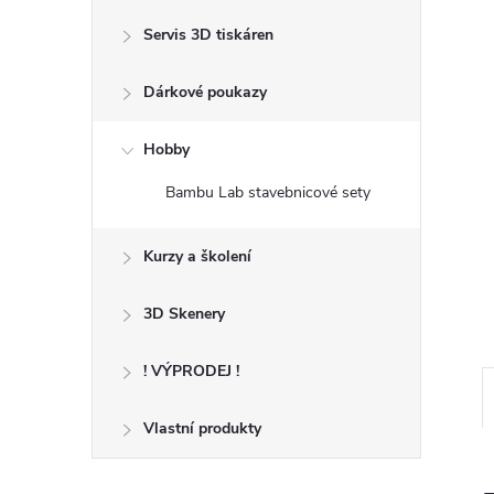
n
Servis 3D tiskáren
e
Dárkové poukazy
l
Hobby
Bambu Lab stavebnicové sety
Kurzy a školení
3D Skenery
! VÝPRODEJ !
Vlastní produkty