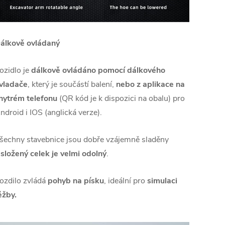
álkově ovládaný
ozidlo je
dálkově
ovládáno pomocí dálkového
vladače
, který je součástí balení,
nebo z aplikace na
hytrém telefonu
(QR kód je k dispozici na obalu) pro
ndroid i IOS (anglická verze).
šechny stavebnice jsou dobře vzájemně sladěny
složený celek je velmi odolný
.
ozdilo zvládá
pohyb na písku
, ideální pro
simulaci
ěžby.