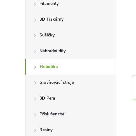
Filamenty
s
3D Tiskárny
t
Sušičky
r
a
Náhradní díly
n
Robotika
n
Gravírovací stroje
í
3D Pera
p
Příslušenství
a
Resiny