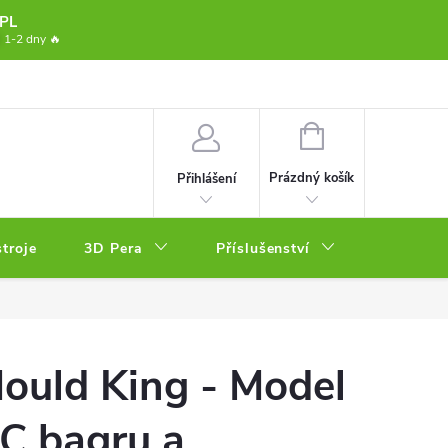
PL
1-2 dny 🔥
dmínky
Osobní odběr
Podmínky ochrany osobních údajů
Fox B
NÁKUPNÍ
KOŠÍK
Prázdný košík
Přihlášení
stroje
3D Pera
Příslušenství
Resiny
ould King - Model
C bagru a