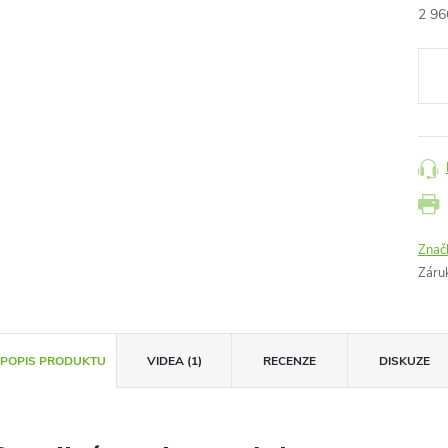
2 96
Měr
cena
Znač
Záru
POPIS PRODUKTU
VIDEA (1)
RECENZE
DISKUZE