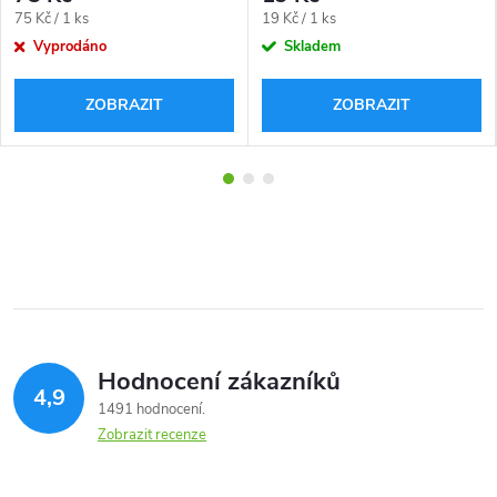
Měrná
Měrná
75 Kč / 1 ks
19 Kč / 1 ks
cena:
cena:
Vyprodáno
Skladem
ZOBRAZIT
ZOBRAZIT
Hodnocení zákazníků
4,9
1491 hodnocení
Zobrazit recenze