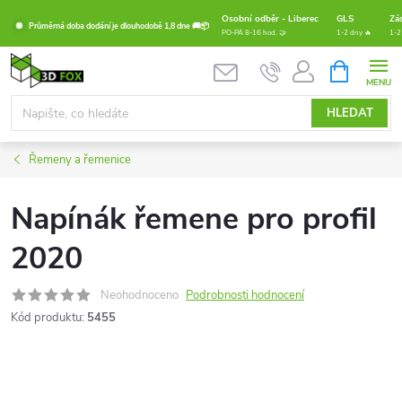
Přejít
Osobní odběr - Liberec
GLS
Zá
Průměrná doba dodání je dlouhodobě 1,8 dne 🚚📦
na
PO-PÁ 8-16 hod. 🤝
1-2 dny 🔥
1-2
obsah
NÁKUPNÍ
KOŠÍK
HLEDAT
Řemeny a řemenice
Napínák řemene pro profil
2020
Neohodnoceno
Podrobnosti hodnocení
Kód produktu:
5455