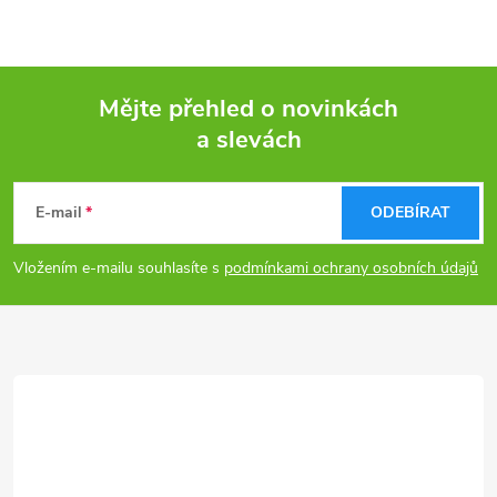
Mějte přehled o novinkách
a slevách
Z
á
E-mail
ODEBÍRAT
p
Vložením e-mailu souhlasíte s
podmínkami ochrany osobních údajů
a
t
í