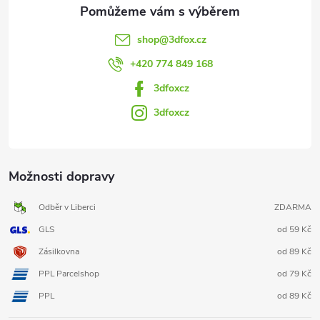
shop
@
3dfox.cz
+420 774 849 168
3dfoxcz
3dfoxcz
Možnosti dopravy
Odběr v Liberci
ZDARMA
GLS
od 59 Kč
Zásilkovna
od 89 Kč
PPL Parcelshop
od 79 Kč
PPL
od 89 Kč