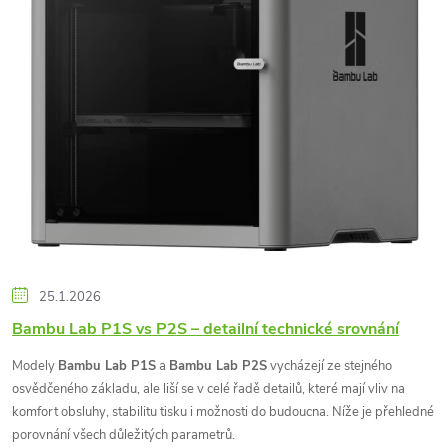
i
s
č
l
á
n
25.1.2026
k
Bambu Lab P1S vs P2S – detailní technické srovnání
ů
Modely
Bambu Lab P1S
a
Bambu Lab P2S
vycházejí ze stejného
osvědčeného základu, ale liší se v celé řadě detailů, které mají vliv na
komfort obsluhy, stabilitu tisku i možnosti do budoucna. Níže je přehledné
porovnání všech důležitých parametrů.