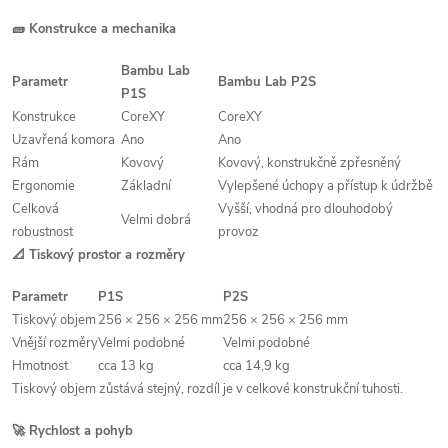
🧱 Konstrukce a mechanika
Bambu Lab
Parametr
Bambu Lab P2S
P1S
Konstrukce
CoreXY
CoreXY
Uzavřená komora
Ano
Ano
Rám
Kovový
Kovový, konstrukčně zpřesněný
Ergonomie
Základní
Vylepšené úchopy a přístup k údržbě
Celková
Vyšší, vhodná pro dlouhodobý
Velmi dobrá
robustnost
provoz
📐 Tiskový prostor a rozměry
Parametr
P1S
P2S
Tiskový objem
256 × 256 × 256 mm
256 × 256 × 256 mm
Vnější rozměry
Velmi podobné
Velmi podobné
Hmotnost
cca 13 kg
cca 14,9 kg
Tiskový objem zůstává stejný, rozdíl je v celkové konstrukční tuhosti.
🚀 Rychlost a pohyb