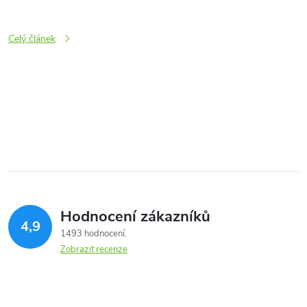
Celý článek
O
v
l
á
Hodnocení zákazníků
d
4,9
1493 hodnocení
a
Zobrazit recenze
c
í