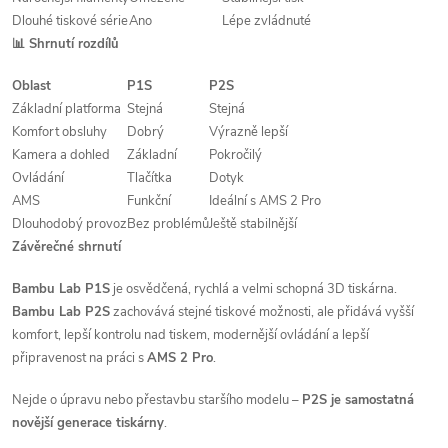
Dlouhé tiskové série
Ano
Lépe zvládnuté
📊 Shrnutí rozdílů
Oblast
P1S
P2S
Základní platforma
Stejná
Stejná
Komfort obsluhy
Dobrý
Výrazně lepší
Kamera a dohled
Základní
Pokročilý
Ovládání
Tlačítka
Dotyk
AMS
Funkční
Ideální s AMS 2 Pro
Dlouhodobý provoz
Bez problémů
Ještě stabilnější
Závěrečné shrnutí
Bambu Lab P1S
je osvědčená, rychlá a velmi schopná 3D tiskárna.
Bambu Lab P2S
zachovává stejné tiskové možnosti, ale přidává vyšší
komfort, lepší kontrolu nad tiskem, modernější ovládání a lepší
připravenost na práci s
AMS 2 Pro
.
Nejde o úpravu nebo přestavbu staršího modelu –
P2S je samostatná
novější generace tiskárny
.