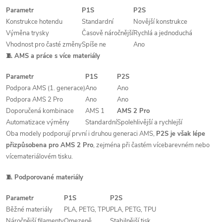
Parametr
P1S
P2S
Konstrukce hotendu
Standardní
Novější konstrukce
Výměna trysky
Časově náročnější
Rychlá a jednoduchá
Vhodnost pro časté změny
Spíše ne
Ano
🧵 AMS a práce s více materiály
Parametr
P1S
P2S
Podpora AMS (1. generace)
Ano
Ano
Podpora AMS 2 Pro
Ano
Ano
Doporučená kombinace
AMS 1
AMS 2 Pro
Automatizace výměny
Standardní
Spolehlivější a rychlejší
Oba modely podporují první i druhou generaci AMS,
P2S je však lépe
přizpůsobena pro AMS 2 Pro
, zejména při častém vícebarevném nebo
vícemateriálovém tisku.
🧵 Podporované materiály
Parametr
P1S
P2S
Běžné materiály
PLA, PETG, TPU
PLA, PETG, TPU
Náročnější filamenty
Omezeně
Stabilnější tisk