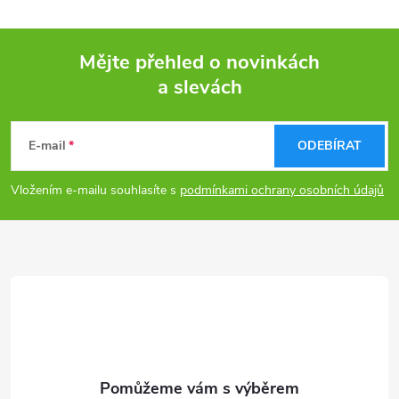
p
Mějte přehled o novinkách
r
a slevách
Z
v
k
á
E-mail
ODEBÍRAT
y
p
Vložením e-mailu souhlasíte s
podmínkami ochrany osobních údajů
v
a
ý
t
p
i
í
s
u