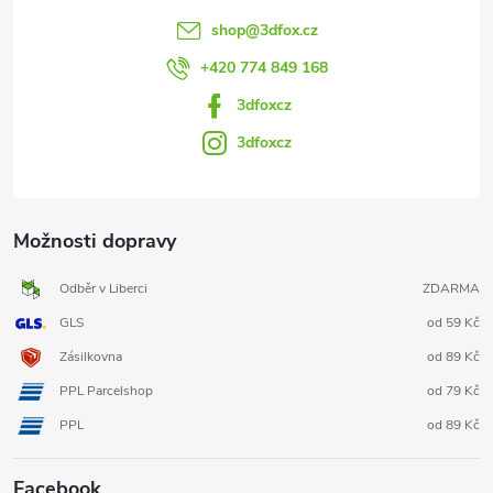
shop
@
3dfox.cz
+420 774 849 168
3dfoxcz
3dfoxcz
Možnosti dopravy
Odběr v Liberci
ZDARMA
GLS
od 59 Kč
Zásilkovna
od 89 Kč
PPL Parcelshop
od 79 Kč
PPL
od 89 Kč
Facebook