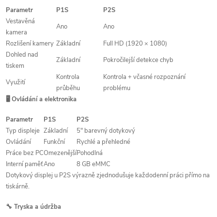
Parametr
P1S
P2S
Vestavěná
Ano
Ano
kamera
Rozlišení kamery
Základní
Full HD (1920 × 1080)
Dohled nad
Základní
Pokročilejší detekce chyb
tiskem
Kontrola
Kontrola + včasné rozpoznání
Využití
průběhu
problému
🖥️ Ovládání a elektronika
Parametr
P1S
P2S
Typ displeje
Základní
5″ barevný dotykový
Ovládání
Funkční
Rychlé a přehledné
Práce bez PC
Omezenější
Pohodlná
Interní paměť
Ano
8 GB eMMC
Dotykový displej u P2S výrazně zjednodušuje každodenní práci přímo na
tiskárně.
🔧 Tryska a údržba