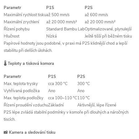
Parametr
P1S
P2S
Maximální rychlost tisku
až 500 mm/s
až 600 mm/s
Maximální zrychlení
až 20 000 mm/s²
až 20 000 mm/s²
Řízení pohybu
Standard Bambu Lab
Optimalizované, plynulejší
Hlučnost
Nízká
Ještě tišší při běžném tisku
Papírové hodnoty jsou podobné, v praxi má P2S klidnější chod a lepší
stabilitu při delších úlohách.
🌡️ Teploty a tisková komora
Parametr
P1S
P2S
Max. teplota trysky
cca 300 °C
300 °C
Vyhřívaná podložka
Ano
Ano
Max. teplota podložky
cca 100–110 °C
110 °C
Řízení proudění vzduchu
Základní
Aktivnější, lépe řízené
P2S lépe zvládá stabilní podmínky v komoře při dlouhých a náročných
tiscích.
📸 Kamera a sledování tisku