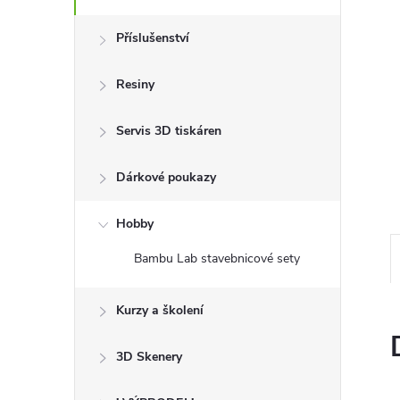
n
Příslušenství
e
Resiny
l
Servis 3D tiskáren
Dárkové poukazy
Hobby
Bambu Lab stavebnicové sety
Kurzy a školení
3D Skenery