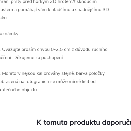
hrání prsty před horkým 3D hrotem/tisknoucím
lastem a pomáhají vám k hladšímu a snadnějšímu 3D
isku.
oznámky:
. Uvažujte prosím chybu 0-2,5 cm z důvodu ručního
ěření. Děkujeme za pochopení.
. Monitory nejsou kalibrovány stejně, barva položky
obrazená na fotografiích se může mírně lišit od
kutečného objektu.
K tomuto produktu doporuču