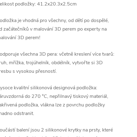
elikost podložky: 41.2x20.3x2.5cm
odložka je vhodná pro všechny, od dětí po dospělé,
d začátečníků v malování 3D perem po experty na
alování 3D perem!
odporuje všechna 3D pera: včetně kreslení více tvarů:
ruh, mřížka, trojúhelník, obdélník, vytvořte si 3D
resbu s vysokou přesností.
ysoce kvalitní silikonová designová podložka:
áruvzdorná do 270 °C, nepřilnavý tiskový materiál,
akřivená podložka, vlákna lze z povrchu podložky
nadno odstranit.
oučástí balení jsou 2 silikonové krytky na prsty, které