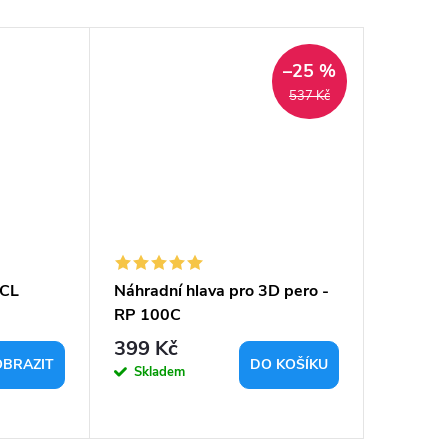
–25 %
537 Kč
PCL
Náhradní hlava pro 3D pero -
3D pero
RP 100C
399 Kč
299 K
OBRAZIT
DO KOŠÍKU
Skladem
Sklad