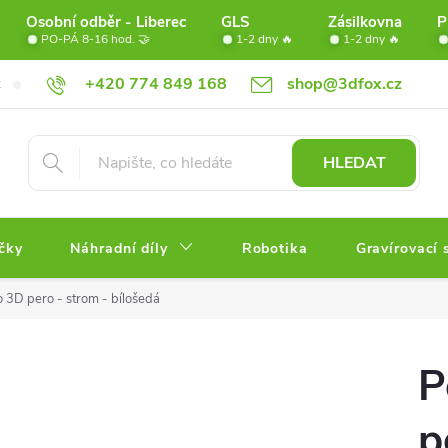
Osobní odběr - Liberec
GLS
Zásilkovna
P
PO-PÁ 8-16 hod. 🤝
1-2 dny 🔥
1-2 dny 🔥
+420 774 849 168
shop@3dfox.cz
Doprava
Věrnostní program FOX
Partneři
Obchodní po
HLEDAT
čky
Náhradní díly
Robotika
Gravírovací 
 3D pero - strom - bílošedá
P
p