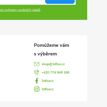
mi ochrany osobních údajů
shop
@
3dfox.cz
+420 774 849 168
3dfoxcz
3dfoxcz