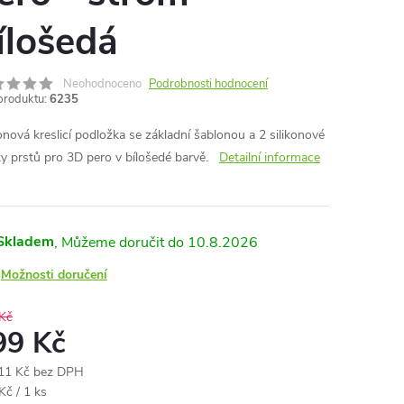
ílošedá
Neohodnoceno
Podrobnosti hodnocení
produktu:
6235
konová kreslicí podložka se základní šablonou a 2 silikonové
ky prstů pro 3D pero v bílošedé barvě.
Detailní informace
Skladem
10.8.2026
Možnosti doručení
Kč
99 Kč
11 Kč bez DPH
ná
Kč / 1 ks