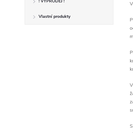
! VÝPRODEJ !
V
Vlastní produkty
P
o
m
P
k
k
V
ž
z
s
S