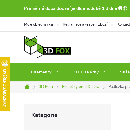
Přejít
Průměrná doba dodání je dlouhodobě 1,8 dne 🚚📦
na
obsah
Moje objednávka
Reklamace a vrácení zboží
Kontakt
Filamenty
3D Tiskárny
Suši
3D Pera
Podložky pro 3D pera
Podložka pro
Domů
P
Přeskočit
Kategorie
kategorie
o