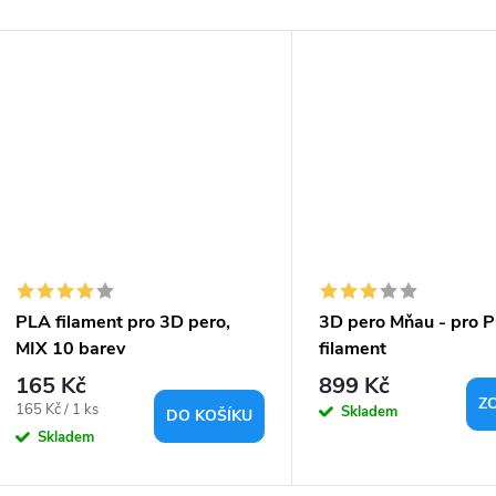
PLA filament pro 3D pero,
3D pero Mňau - pro 
MIX 10 barev
filament
165 Kč
899 Kč
Z
Měrná
165 Kč / 1 ks
Skladem
DO KOŠÍKU
cena:
Skladem