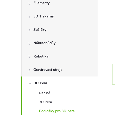
Filamenty
s
3D Tiskárny
t
Sušičky
r
a
Náhradní díly
n
Robotika
n
Gravírovací stroje
í
3D Pera
Náplně
p
3D Pera
a
Podložky pro 3D pera