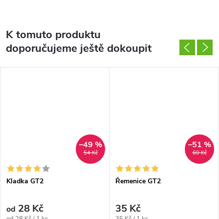
K tomuto produktu
doporučujeme ještě dokoupit
–49 %
–51 %
54 Kč
60 Kč
Kladka GT2
Řemenice GT2
28 Kč
35 Kč
od
Měrná
Měrná
od 28 Kč / 1 ks
35 Kč / 1 ks