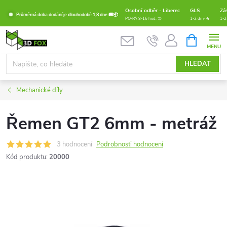
Přejít
Osobní odběr - Liberec
GLS
Zá
Průměrná doba dodání je dlouhodobě 1,8 dne 🚚📦
na
PO-PÁ 8-16 hod. 🤝
1-2 dny 🔥
1-2
obsah
NÁKUPNÍ
KOŠÍK
HLEDAT
Mechanické díly
Řemen GT2 6mm - metráž
3 hodnocení
Podrobnosti hodnocení
Kód produktu:
20000