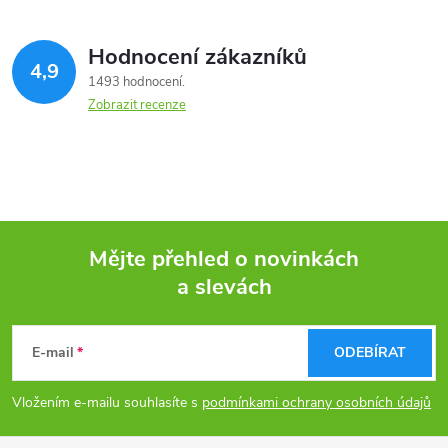
Hodnocení zákazníků
4,9
1493 hodnocení
Zobrazit recenze
Mějte přehled o novinkách
a slevách
Z
á
E-mail
ODEBÍRAT
p
Vložením e-mailu souhlasíte s
podmínkami ochrany osobních údajů