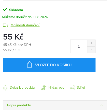
Skladem
11.8.2026
Možnosti doručení
55 Kč
45,45 Kč bez DPH
Měrná
55 Kč / 1 m
cena:
VLOŽIT DO KOŠÍKU
Dotaz k produktu
Hlídací pes
Sdílet
Popis produktu