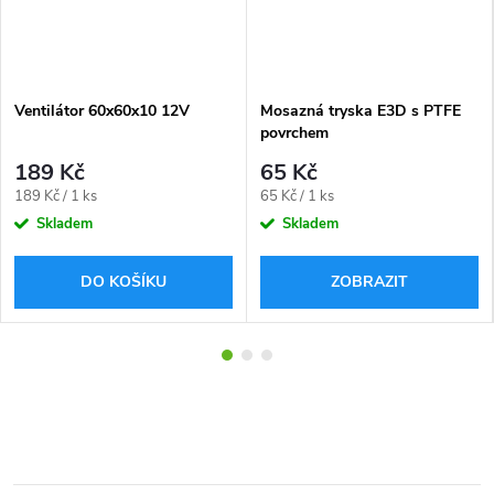
Ventilátor 60x60x10 12V
Mosazná tryska E3D s PTFE
povrchem
189 Kč
65 Kč
Měrná
Měrná
189 Kč / 1 ks
65 Kč / 1 ks
cena:
cena:
Skladem
Skladem
DO KOŠÍKU
ZOBRAZIT