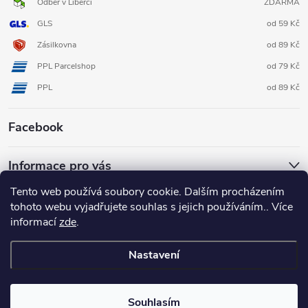
Odběr v Liberci
ZDARMA
GLS
od 59 Kč
Zásilkovna
od 89 Kč
PPL Parcelshop
od 79 Kč
PPL
od 89 Kč
Facebook
Informace pro vás
Tento web používá soubory cookie. Dalším procházením
tohoto webu vyjadřujete souhlas s jejich používáním.. Více
informací
zde
.
Nastavení
Copyright 2026
3D FOX shop
. Všechna práva vyhrazena.
Upravit
nastavení cookies
Souhlasím