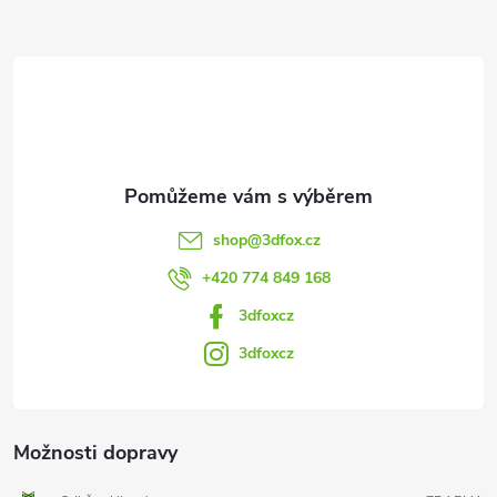
a
t
í
shop
@
3dfox.cz
+420 774 849 168
3dfoxcz
3dfoxcz
Možnosti dopravy