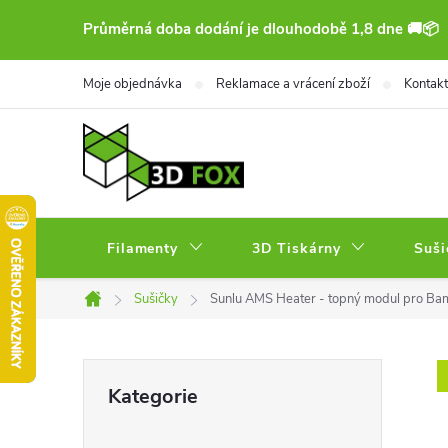
Přejít
Průměrná doba dodání je dlouhodobě 1,8 dne 🚚📦
na
obsah
Moje objednávka
Reklamace a vrácení zboží
Kontakt
Filamenty
3D Tiskárny
Suši
Sušičky
Sunlu AMS Heater - topný modul pro B
Domů
P
Přeskočit
Kategorie
kategorie
o