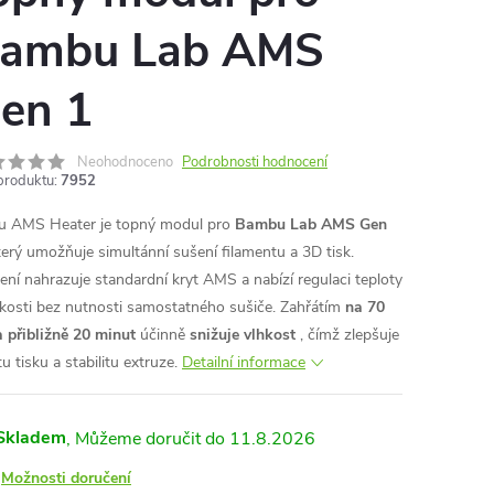
ambu Lab AMS
en 1
Neohodnoceno
Podrobnosti hodnocení
produktu:
7952
u AMS Heater je topný modul pro
Bambu Lab AMS Gen
terý umožňuje simultánní sušení filamentu a 3D tisk.
zení nahrazuje standardní kryt AMS a nabízí regulaci teploty
hkosti bez nutnosti samostatného sušiče. Zahřátím
na 70
a přibližně 20 minut
účinně
snižuje vlhkost
, čímž zlepšuje
tu tisku a stabilitu extruze.
Detailní informace
Skladem
11.8.2026
Možnosti doručení