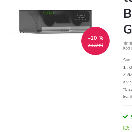
B
G
–10 %
3 129 Kč
Kód 
Sunl
1
, k
Zaří
a vl
°C z
kvali