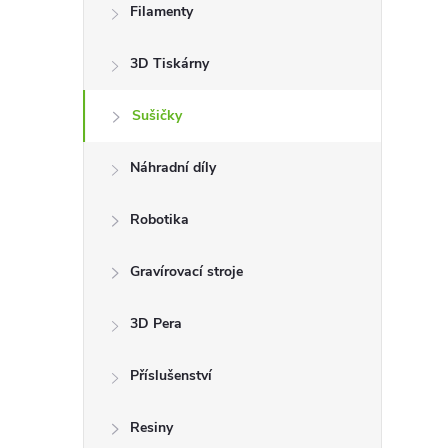
Filamenty
s
3D Tiskárny
t
Sušičky
r
a
Náhradní díly
n
Robotika
n
Gravírovací stroje
í
3D Pera
p
Příslušenství
a
Resiny