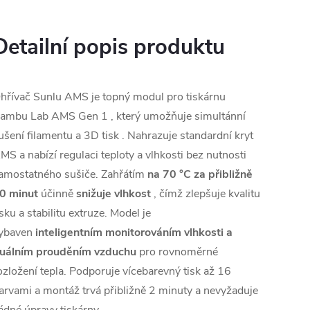
Detailní popis produktu
hřívač Sunlu AMS je topný modul pro
tiskárnu
ambu Lab AMS Gen 1
, který umožňuje simultánní
ušení filamentu a
3D tisk
. Nahrazuje standardní kryt
MS a nabízí regulaci teploty a vlhkosti bez nutnosti
amostatného sušiče. Zahřátím
na 70 °C za přibližně
0 minut
účinně
snižuje vlhkost
, čímž zlepšuje kvalitu
isku a stabilitu extruze. Model je
ybaven
inteligentním monitorováním vlhkosti a
uálním prouděním vzduchu
pro rovnoměrné
ozložení tepla. Podporuje vícebarevný tisk až 16
arvami a montáž trvá přibližně 2 minuty a nevyžaduje