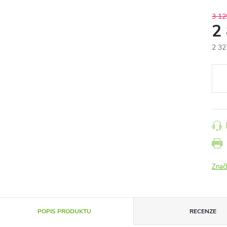
3 12
2
2 32
Měr
cena
Znač
POPIS PRODUKTU
RECENZE