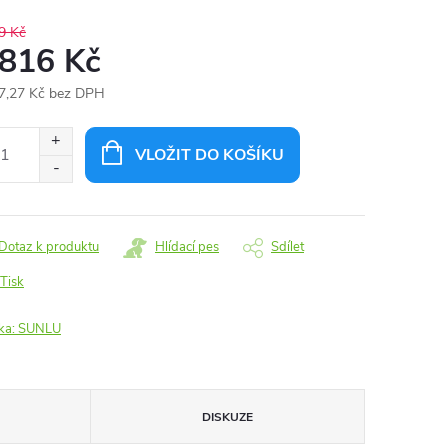
9 Kč
 816 Kč
7,27 Kč bez DPH
ná
:
VLOŽIT DO KOŠÍKU
Dotaz k produktu
Hlídací pes
Sdílet
Tisk
ka:
SUNLU
DISKUZE