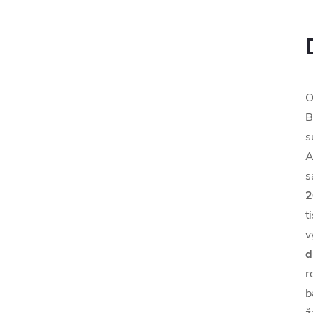
O
B
s
A
s
2
t
v
d
r
b