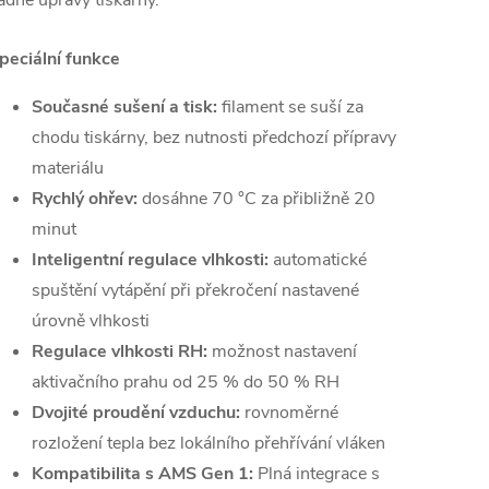
ádné úpravy tiskárny.
peciální funkce
Současné sušení a tisk:
filament se suší za
chodu tiskárny, bez nutnosti předchozí přípravy
materiálu
Rychlý ohřev:
dosáhne 70 °C za přibližně 20
minut
Inteligentní regulace vlhkosti:
automatické
spuštění vytápění při překročení nastavené
úrovně vlhkosti
Regulace vlhkosti RH:
možnost nastavení
aktivačního prahu od 25 % do 50 % RH
Dvojité proudění vzduchu:
rovnoměrné
rozložení tepla bez lokálního přehřívání vláken
Kompatibilita s AMS Gen 1:
Plná integrace s