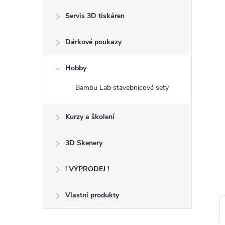
n
Servis 3D tiskáren
e
Dárkové poukazy
l
Hobby
Bambu Lab stavebnicové sety
Kurzy a školení
3D Skenery
! VÝPRODEJ !
Vlastní produkty