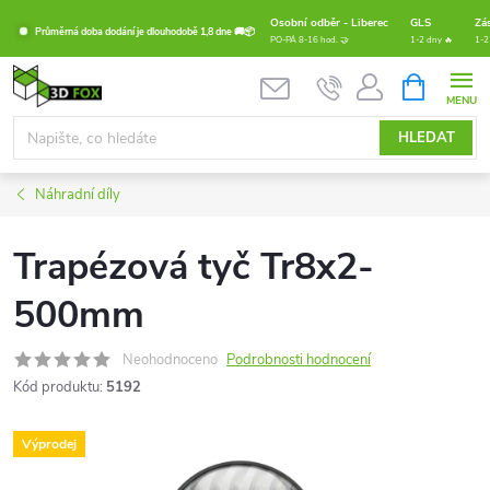
Přejít
Osobní odběr - Liberec
GLS
Zá
Průměrná doba dodání je dlouhodobě 1,8 dne 🚚📦
na
PO-PÁ 8-16 hod. 🤝
1-2 dny 🔥
1-2
obsah
NÁKUPNÍ
KOŠÍK
HLEDAT
Náhradní díly
Trapézová tyč Tr8x2-
500mm
Neohodnoceno
Podrobnosti hodnocení
Kód produktu:
5192
Výprodej