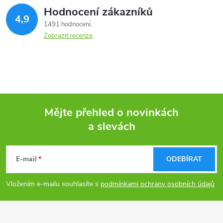
Hodnocení zákazníků
4,9
1491 hodnocení
Zobrazit recenze
Mějte přehled o novinkách
a slevách
Z
á
E-mail
ODEBÍRAT
p
Vložením e-mailu souhlasíte s
podmínkami ochrany osobních údajů
a