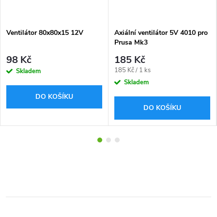
Ventilátor 80x80x15 12V
Axiální ventilátor 5V 4010 pro
Prusa Mk3
98 Kč
185 Kč
Měrná
185 Kč / 1 ks
Skladem
cena:
Skladem
DO KOŠÍKU
DO KOŠÍKU