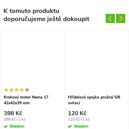
K tomuto produktu
doporučujeme ještě dokoupit
Krokový motor Nema 17
Hřídelová spojka pružná 5/8
42x42x39 mm
svírací
398 Kč
120 Kč
Měrná
Měrná
398 Kč / 1 ks
120 Kč / 1 ks
cena:
cena:
Skladem
Skladem