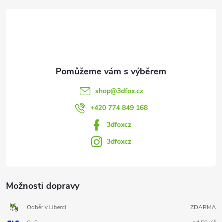
t
í
shop
@
3dfox.cz
+420 774 849 168
3dfoxcz
3dfoxcz
Možnosti dopravy
Odběr v Liberci
ZDARMA