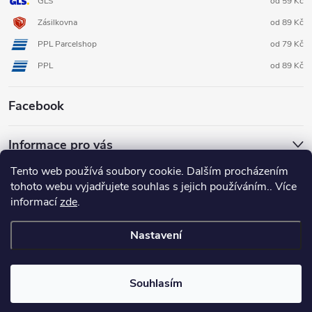
GLS
od 59 Kč
Zásilkovna
od 89 Kč
PPL Parcelshop
od 79 Kč
PPL
od 89 Kč
Facebook
Informace pro vás
Tento web používá soubory cookie. Dalším procházením
tohoto webu vyjadřujete souhlas s jejich používáním.. Více
informací
zde
.
Nastavení
Copyright 2026
3D FOX shop
. Všechna práva vyhrazena.
Upravit
nastavení cookies
Souhlasím
Vytvořil Shoptet