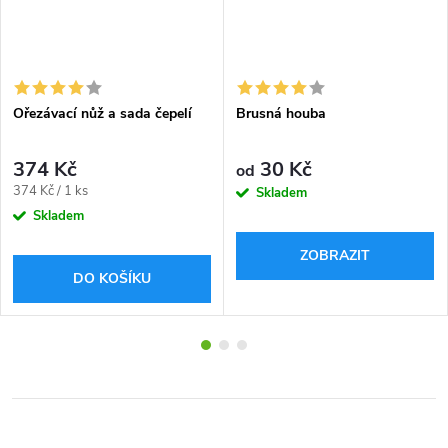
Ořezávací nůž a sada čepelí
Brusná houba
374 Kč
30 Kč
od
Měrná
374 Kč / 1 ks
Skladem
cena:
Skladem
ZOBRAZIT
DO KOŠÍKU