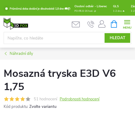
Přejít
Osobní odběr - Liberec
GLS
Zá
Průměrná doba dodání je dlouhodobě 1,8 dne 🚚📦
na
PO-PÁ 8-16 hod. 🤝
1-2 dny 🔥
1-2
obsah
NÁKUPNÍ
KOŠÍK
HLEDAT
Náhradní díly
Mosazná tryska E3D V6
1,75
51 hodnocení
Podrobnosti hodnocení
Kód produktu:
Zvolte variantu