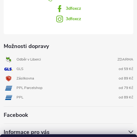
3dfoxcz
3dfoxcz
Možnosti dopravy
Odběr v Liberci
ZDARMA
GLS
od 59 Kč
Zásilkovna
od 89 Kč
PPL Parcelshop
od 79 Kč
PPL
od 89 Kč
Facebook
Informace pro vás