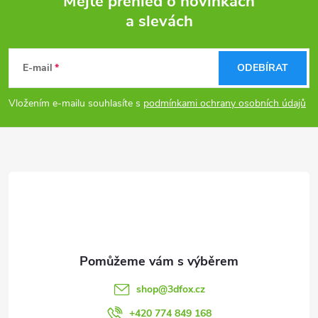
Mějte přehled o novinkách
a slevách
Z
á
E-mail
ODEBÍRAT
p
Vložením e-mailu souhlasíte s
podmínkami ochrany osobních údajů
a
t
í
shop
@
3dfox.cz
+420 774 849 168