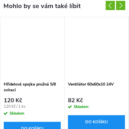
Hřídelová spojka pružná 5/8
Ventilátor 60x60x10 24V
svírací
120 Kč
82 Kč
Měrná
120 Kč / 1 ks
Skladem
cena:
Skladem
DO KOŠÍKU
DO KOŠÍKU