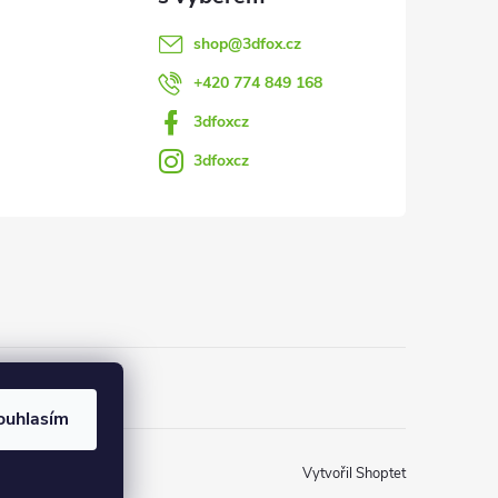
shop
@
3dfox.cz
+420 774 849 168
3dfoxcz
3dfoxcz
ouhlasím
Vytvořil Shoptet