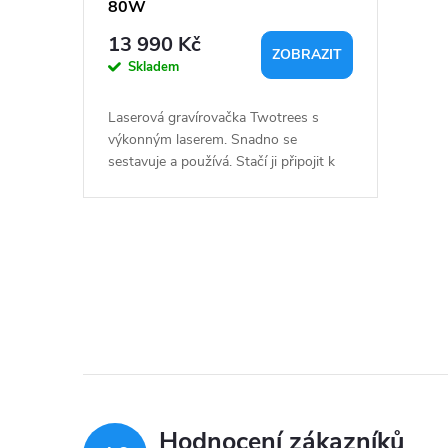
o
80W
r
d
13 990 Kč
ZOBRAZIT
o
Skladem
u
d
Laserová gravírovačka Twotrees s
k
výkonným laserem. Snadno se
u
sestavuje a používá. Stačí ji připojit k
počítači, můžete využít vlastní
t
kreativitu a vytisknout libovolný vzor.
k
K...
ů
t
O
v
ů
l
á
d
Hodnocení zákazníků