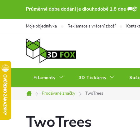
Přejít
Průměrná doba dodání je dlouhodobě 1,8 dne 🚚📦
na
obsah
Moje objednávka
Reklamace a vrácení zboží
Kontakt
Filamenty
3D Tiskárny
Suši
Prodávané značky
TwoTrees
Domů
TwoTrees