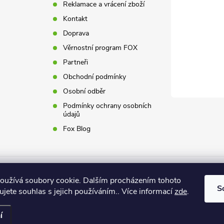
Reklamace a vrácení zboží
Kontakt
Doprava
Věrnostní program FOX
Partneři
Obchodní podmínky
Osobní odběr
Podmínky ochrany osobních
údajů
Fox Blog
oužívá soubory cookie. Dalším procházením tohoto
S
jete souhlas s jejich používáním.. Více informací
zde
.
it nastavení cookies
í