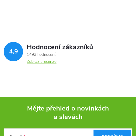
Hodnocení zákazníků
4,9
1493 hodnocení
Zobrazit recenze
Mějte přehled o novinkách
a slevách
Z