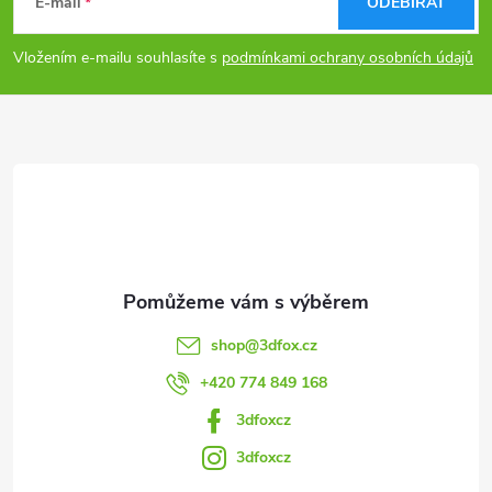
á
E-mail
ODEBÍRAT
p
Vložením e-mailu souhlasíte s
podmínkami ochrany osobních údajů
a
t
í
shop
@
3dfox.cz
+420 774 849 168
3dfoxcz
3dfoxcz