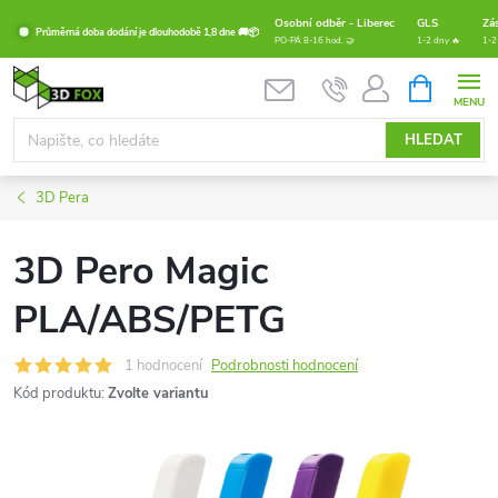
Přejít
Osobní odběr - Liberec
GLS
Zá
Průměrná doba dodání je dlouhodobě 1,8 dne 🚚📦
na
PO-PÁ 8-16 hod. 🤝
1-2 dny 🔥
1-2
obsah
NÁKUPNÍ
KOŠÍK
HLEDAT
3D Pera
3D Pero Magic
PLA/ABS/PETG
1 hodnocení
Podrobnosti hodnocení
Kód produktu:
Zvolte variantu