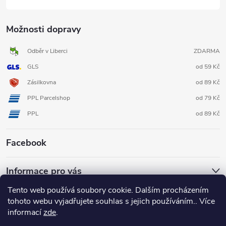
Možnosti dopravy
Odběr v Liberci
ZDARMA
GLS
od 59 Kč
Zásilkovna
od 89 Kč
PPL Parcelshop
od 79 Kč
PPL
od 89 Kč
Facebook
Informace pro vás
Tento web používá soubory cookie. Dalším procházením
tohoto webu vyjadřujete souhlas s jejich používáním.. Více
informací
zde
.