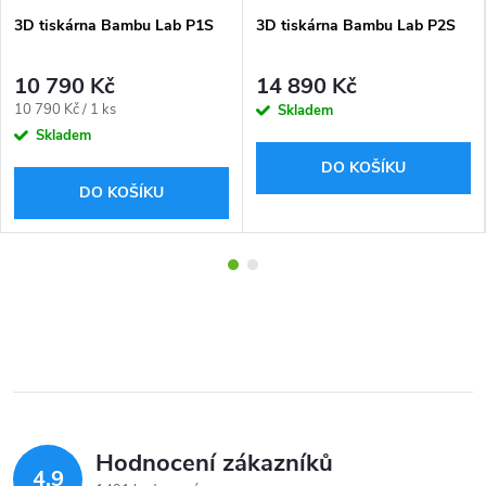
3D tiskárna Bambu Lab P1S
3D tiskárna Bambu Lab P2S
10 790 Kč
14 890 Kč
Měrná
10 790 Kč / 1 ks
Skladem
cena:
Skladem
DO KOŠÍKU
DO KOŠÍKU
Hodnocení zákazníků
4,9