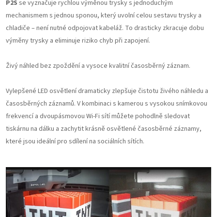
P2S
se vyznačuje rychlou výměnou trysky s jednoduchým
mechanismem s jednou sponou, který uvolní celou sestavu trysky a
chladiče – není nutné odpojovat kabeláž. To drasticky zkracuje dobu
výměny trysky a eliminuje riziko chyb při zapojení.
Živý náhled bez zpoždění a vysoce kvalitní časosběrný záznam.
Vylepšené LED osvětlení dramaticky zlepšuje čistotu živého náhledu a
časosběrných záznamů. V kombinaci s kamerou s vysokou snímkovou
frekvencí a dvoupásmovou Wi-Fi sítí můžete pohodlně sledovat
tiskárnu na dálku a zachytit krásně osvětlené časosběrné záznamy,
které jsou ideální pro sdílení na sociálních sítích.