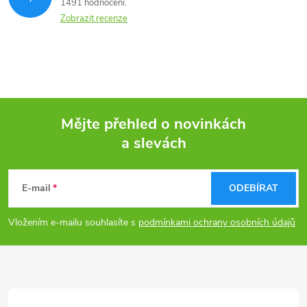
1491 hodnocení
Zobrazit recenze
Mějte přehled o novinkách
a slevách
Z
á
E-mail
ODEBÍRAT
p
Vložením e-mailu souhlasíte s
podmínkami ochrany osobních údajů
a
t