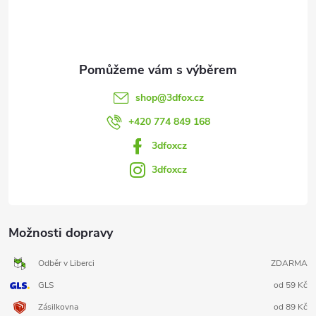
í
shop
@
3dfox.cz
+420 774 849 168
3dfoxcz
3dfoxcz
Možnosti dopravy
Odběr v Liberci
ZDARMA
GLS
od 59 Kč
Zásilkovna
od 89 Kč