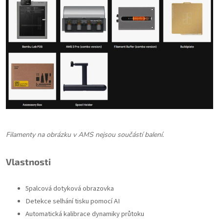
Filamenty na obrázku v AMS nejsou součástí balení.
Vlastnosti
5palcová dotyková obrazovka
Detekce selhání tisku pomocí AI
Automatická kalibrace dynamiky průtoku