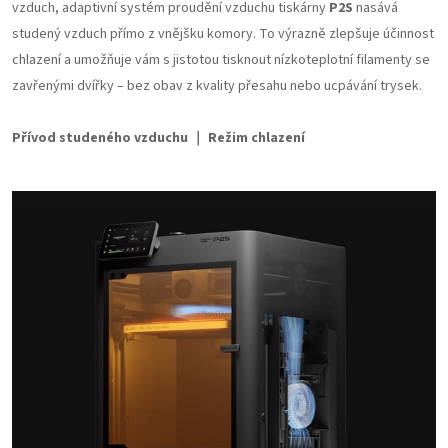
vzduch, adaptivní systém proudění vzduchu tiskárny
P2S
nasává
studený vzduch přímo z vnějšku komory. To výrazně zlepšuje účinnost
chlazení a umožňuje vám s jistotou tisknout nízkoteplotní filamenty se
zavřenými dvířky – bez obav z kvality přesahu nebo ucpávání trysek.
Přívod studeného vzduchu ｜ Režim chlazení