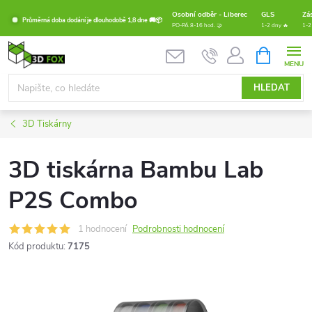
Přejít
Osobní odběr - Liberec
GLS
Zá
Průměrná doba dodání je dlouhodobě 1,8 dne 🚚📦
na
PO-PÁ 8-16 hod. 🤝
1-2 dny 🔥
1-2
obsah
NÁKUPNÍ
KOŠÍK
HLEDAT
3D Tiskárny
3D tiskárna Bambu Lab
P2S Combo
1 hodnocení
Podrobnosti hodnocení
Kód produktu:
7175