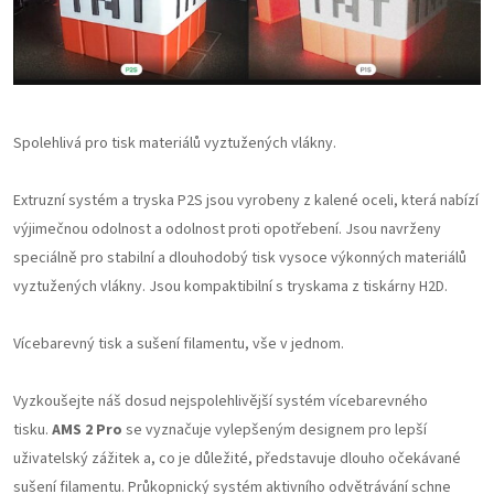
Spolehlivá pro tisk materiálů vyztužených vlákny.
Extruzní systém a tryska P2S jsou vyrobeny z kalené oceli, která nabízí
výjimečnou odolnost a odolnost proti opotřebení. Jsou navrženy
speciálně pro stabilní a dlouhodobý tisk vysoce výkonných materiálů
vyztužených vlákny. Jsou kompaktibilní s tryskama z tiskárny H2D.
Vícebarevný tisk a sušení filamentu, vše v jednom.
Vyzkoušejte náš dosud nejspolehlivější systém vícebarevného
tisku.
AMS 2 Pro
se vyznačuje vylepšeným designem pro lepší
uživatelský zážitek a, co je důležité, představuje dlouho očekávané
sušení filamentu. Průkopnický systém aktivního odvětrávání schne