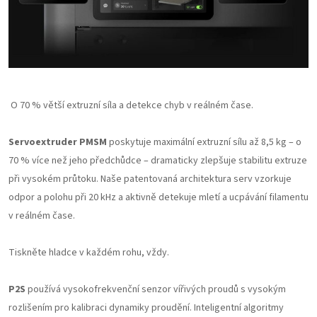
O 70 % větší extruzní síla a detekce chyb v reálném čase.
Servoextruder PMSM
poskytuje maximální extruzní sílu až 8,5 kg – o
70 % více než jeho předchůdce – dramaticky zlepšuje stabilitu extruze
při vysokém průtoku. Naše patentovaná architektura serv vzorkuje
odpor a polohu při 20 kHz a aktivně detekuje mletí a ucpávání filamentu
v reálném čase.
Tiskněte hladce v každém rohu, vždy.
P2S
používá vysokofrekvenční senzor vířivých proudů s vysokým
rozlišením pro kalibraci dynamiky proudění. Inteligentní algoritmy