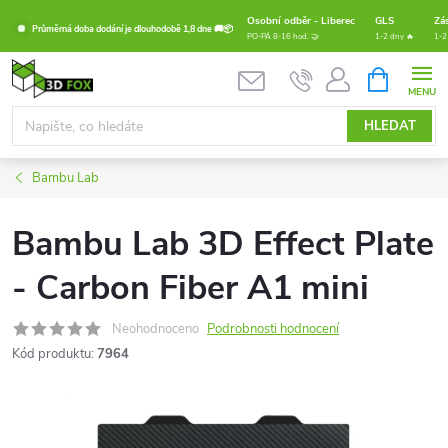
Přejít
Osobní odběr - Liberec
GLS
Zá
Průměrná doba dodání je dlouhodobě 1,8 dne 🚚📦
na
PO-PÁ 8-16 hod. 🤝
1-2 dny 🔥
1-2
obsah
NÁKUPNÍ
KOŠÍK
HLEDAT
Bambu Lab
Bambu Lab 3D Effect Plate
- Carbon Fiber A1 mini
Neohodnoceno
Podrobnosti hodnocení
Kód produktu:
7964