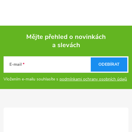
Mějte přehled o novinkách
a slevách
Z
á
E-mail
ODEBÍRAT
p
Vložením e-mailu souhlasíte s
podmínkami ochrany osobních údajů
a
t
í