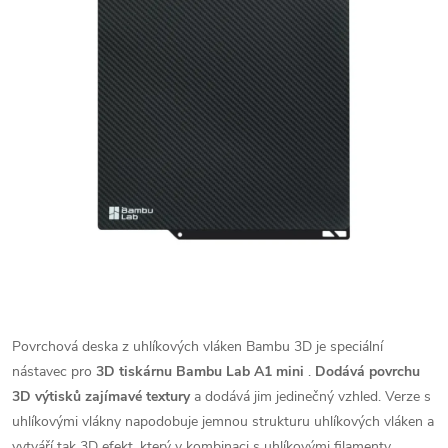
Povrchová deska z uhlíkových vláken Bambu 3D je speciální
nástavec pro
3D tiskárnu Bambu Lab A1 mini
.
Dodává povrchu
3D výtisků zajímavé textury
a dodává jim jedinečný vzhled. Verze s
uhlíkovými vlákny napodobuje jemnou strukturu uhlíkových vláken a
vytváří tak 3D efekt, který v kombinaci s uhlíkovými filamenty