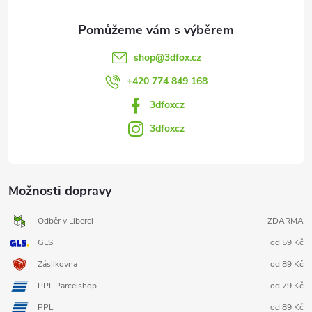
shop
@
3dfox.cz
+420 774 849 168
3dfoxcz
3dfoxcz
Možnosti dopravy
Odběr v Liberci
ZDARMA
GLS
od 59 Kč
Zásilkovna
od 89 Kč
PPL Parcelshop
od 79 Kč
PPL
od 89 Kč