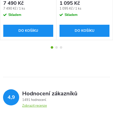
7 490 Kč
1 095 Kč
Měrná
Měrná
7 490 Kč / 1 ks
1 095 Kč / 1 ks
cena:
cena:
Skladem
Skladem
DO KOŠÍKU
DO KOŠÍKU
Hodnocení zákazníků
4,9
1491 hodnocení
Zobrazit recenze