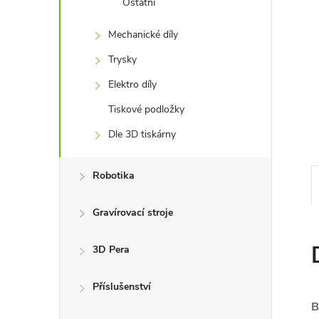
Ostatní
n
Mechanické díly
e
Trysky
Elektro díly
l
Tiskové podložky
Dle 3D tiskárny
Robotika
Gravírovací stroje
3D Pera
Příslušenství
B