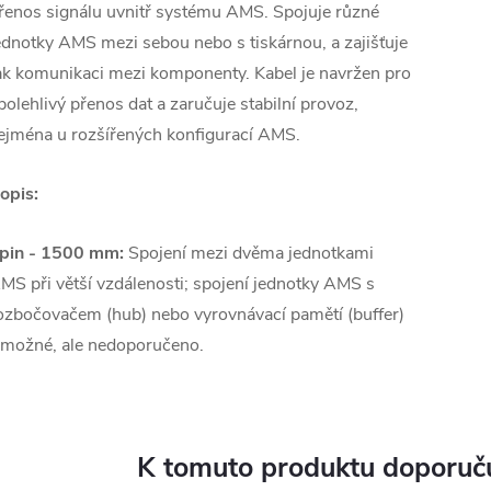
řenos signálu uvnitř systému AMS. Spojuje různé
ednotky AMS mezi sebou nebo s tiskárnou, a zajišťuje
ak komunikaci mezi komponenty. Kabel je navržen pro
polehlivý přenos dat a zaručuje stabilní provoz,
ejména u rozšířených konfigurací AMS.
opis:
pin - 1500 mm:
Spojení mezi dvěma jednotkami
MS při větší vzdálenosti; spojení jednotky AMS s
ozbočovačem (hub) nebo vyrovnávací pamětí (buffer)
 možné, ale nedoporučeno.
K tomuto produktu doporuču