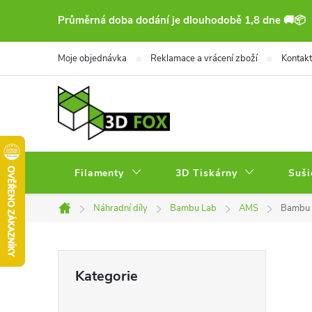
Přejít
Průměrná doba dodání je dlouhodobě 1,8 dne 🚚📦
na
obsah
Moje objednávka
Reklamace a vrácení zboží
Kontakt
Filamenty
3D Tiskárny
Suši
Náhradní díly
Bambu Lab
AMS
Bambu 
Domů
P
Přeskočit
Kategorie
kategorie
o