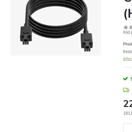
(
Kód 
Prod
bezp
info
2
181,
Měr
cena