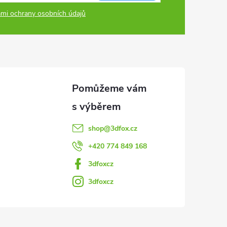
mi ochrany osobních údajů
shop
@
3dfox.cz
+420 774 849 168
3dfoxcz
3dfoxcz