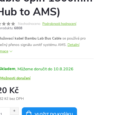
Hub to AMS)
Neohodnoceno
Podrobnosti hodnocení
produktu:
6808
lužovací kabel Bambu Lab Bus Cable
se používá pro
ečný přenos signálu uvnitř systému AMS.
Detailní
rmace
Skladem
10.8.2026
Možnosti doručení
20 Kč
82 Kč bez DPH
ná
:
VLOŽIT DO KOŠÍKU