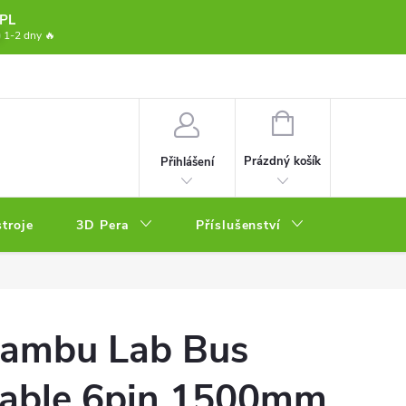
PL
1-2 dny 🔥
dmínky
Osobní odběr
Podmínky ochrany osobních údajů
Fox B
NÁKUPNÍ
KOŠÍK
Prázdný košík
Přihlášení
stroje
3D Pera
Příslušenství
Resiny
ambu Lab Bus
able 6pin 1500mm