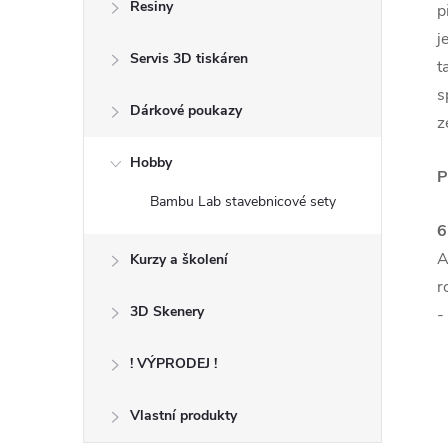
Resiny
p
j
Servis 3D tiskáren
t
s
Dárkové poukazy
z
Hobby
P
Bambu Lab stavebnicové sety
6
A
Kurzy a školení
r
3D Skenery
-
! VÝPRODEJ !
Vlastní produkty