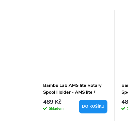
Bambu Lab AMS lite Rotary
Ba
Spool Holder - AMS lite /
Spo
Green
Ye
489 Kč
48
DO KOŠÍKU
Skladem