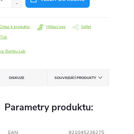
Dotaz k produktu
Hlídací pes
Sdílet
Tisk
ka:
Bambu Lab
DISKUZE
SOUVISEJÍCÍ PRODUKTY
Parametry produktu:
EAN
:
921045226275