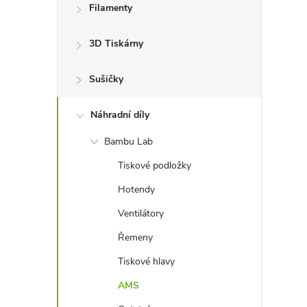
Filamenty
s
3D Tiskárny
t
Sušičky
r
a
Náhradní díly
Bambu Lab
n
Tiskové podložky
n
Hotendy
Ventilátory
í
Řemeny
p
Tiskové hlavy
AMS
a