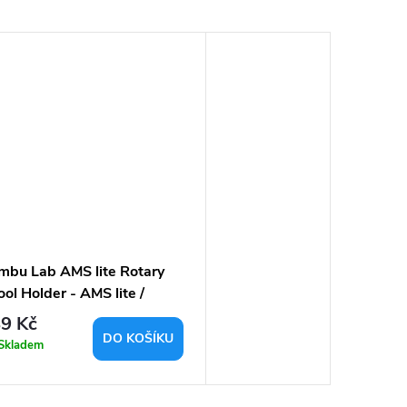
mbu Lab AMS lite Rotary
ol Holder - AMS lite /
llow
9 Kč
DO KOŠÍKU
Skladem