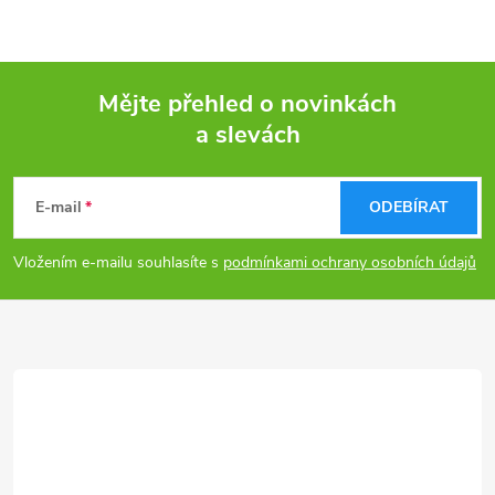
Mějte přehled o novinkách
a slevách
Z
á
E-mail
ODEBÍRAT
p
Vložením e-mailu souhlasíte s
podmínkami ochrany osobních údajů
a
t
í