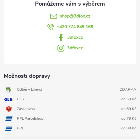
shop
@
3dfox.cz
+420 774 849 168
3dfoxcz
3dfoxcz
Možnosti dopravy
Odběr v Liberci
ZDARMA
GLS
od 59 Kč
Zásilkovna
od 89 Kč
PPL Parcelshop
od 79 Kč
PPL
od 89 Kč