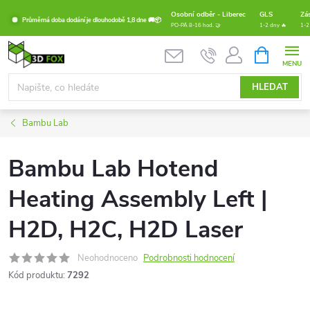
Přejít
Osobní odběr - Liberec
GLS
Zá
Průměrná doba dodání je dlouhodobě 1,8 dne 🚚📦
na
PO-PÁ 8-16 hod. 🤝
1-2 dny 🔥
1-2
obsah
NÁKUPNÍ
KOŠÍK
HLEDAT
Bambu Lab
Bambu Lab Hotend
Heating Assembly Left |
H2D, H2C, H2D Laser
Neohodnoceno
Podrobnosti hodnocení
Kód produktu:
7292