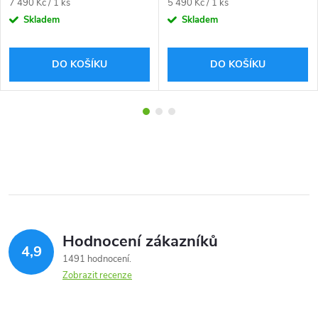
Měrná
Měrná
7 490 Kč / 1 ks
5 490 Kč / 1 ks
cena:
cena:
Skladem
Skladem
DO KOŠÍKU
DO KOŠÍKU
Hodnocení zákazníků
4,9
1491 hodnocení
Zobrazit recenze