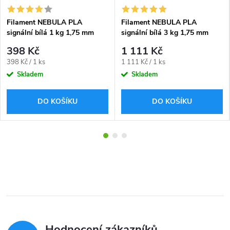
Filament NEBULA PLA
Filament NEBULA PLA
signální bílá 1 kg 1,75 mm
signální bílá 3 kg 1,75 mm
398 Kč
1 111 Kč
Měrná
Měrná
398 Kč / 1 ks
1 111 Kč / 1 ks
cena:
cena:
Skladem
Skladem
DO KOŠÍKU
DO KOŠÍKU
Hodnocení zákazníků