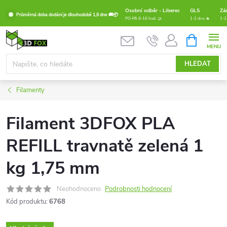
Přejít
Osobní odběr - Liberec
GLS
Zá
Průměrná doba dodání je dlouhodobě 1,8 dne 🚚📦
na
PO-PÁ 8-16 hod. 🤝
1-2 dny 🔥
1-2
obsah
NÁKUPNÍ
KOŠÍK
HLEDAT
Filamenty
Filament 3DFOX PLA
REFILL travnatě zelená 1
kg 1,75 mm
Neohodnoceno
Podrobnosti hodnocení
Kód produktu:
6768