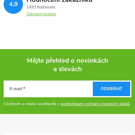
4,9
1493 hodnocení
Zobrazit recenze
Mějte přehled o novinkách
a slevách
Z
á
E-mail
ODEBÍRAT
p
Vložením e-mailu souhlasíte s
podmínkami ochrany osobních údajů
a
t