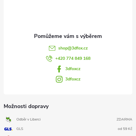
í
shop
@
3dfox.cz
+420 774 849 168
3dfoxcz
3dfoxcz
Možnosti dopravy
Odběr v Liberci
ZDARMA
GLS
od 59 Kč