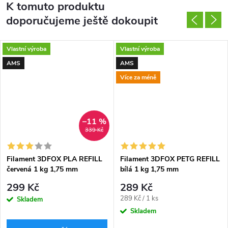
K tomuto produktu
doporučujeme ještě dokoupit
Vlastní výroba
Vlastní výroba
AMS
AMS
Více za méně
–11 %
339 Kč
Filament 3DFOX PLA REFILL
Filament 3DFOX PETG REFILL
červená 1 kg 1,75 mm
bílá 1 kg 1,75 mm
299 Kč
289 Kč
Měrná
289 Kč / 1 ks
Skladem
cena:
Skladem