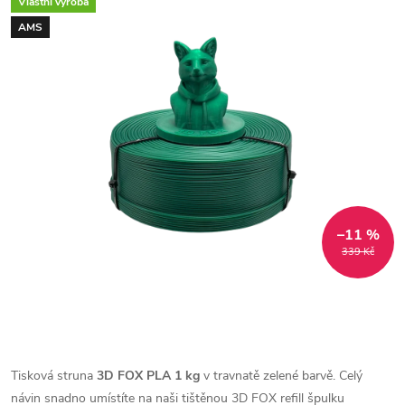
Vlastní výroba
AMS
–11 %
339 Kč
Tisková struna
3D FOX PLA 1 kg
v travnatě zelené barvě. Celý
návin snadno umístíte na naši tištěnou 3D FOX refill špulku