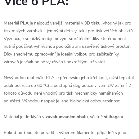
Více o PLA:
Materiál
PLA
je nejpoužívanější materiál v 3D tisku, vhodný jak pro
tisk malých výrobků s jemnými detaily, tak i pro tisk větších objektů.
Vyznačuje se nízkým objemovým smrštěním, díky kterému není
nutné používat vyhřívanou podložku ani uzavřený tiskový prostor.
Díky snadnému zpracování je ideální volbou pro začátečníky,
zároveň je však hojně využíván i pokročilými uživateli.
Nevýhodou materiálu PLA je především jeho křehkost, nižší teplotní
odolnost (cca do 60 °C) a postupná degradace vlivem UV záření. Z
tohoto důvodu není vhodný pro tisk mechanicky namáhaných
součástí. Výhodou naopak je jeho biologická odbouratelnost.
Materiál je dodáván v
zavakuovaném obalu
, včetně
silikagelu
.
Pokud potřebujete poradit s výběrem filamentu, případně s jeho