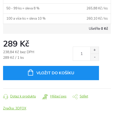
50 - 99 ks = sleva 8 %
265,88 Kč
/ ks
100 a více ks = sleva 10 %
260,10 Kč
/ ks
Ušetříte
0 Kč
289 Kč
238,84 Kč bez DPH
Měrná
289 Kč / 1 ks
cena:
VLOŽIT DO KOŠÍKU
Dotaz k produktu
Hlídací pes
Sdílet
Značka:
3DFOX