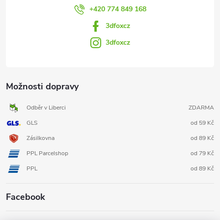
+420 774 849 168
3dfoxcz
3dfoxcz
Možnosti dopravy
Odběr v Liberci
ZDARMA
GLS
od 59 Kč
Zásilkovna
od 89 Kč
PPL Parcelshop
od 79 Kč
PPL
od 89 Kč
Facebook