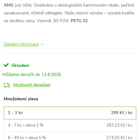
AMS
(viz níže). Dodáváno v ekologickém kartonovém obalu, pečlivě
zavakuované, včetně silikagelu. Naše vlastní výroba – vysoká kvalita
za skvělou cenu.
Vzorník 3D FOX:
PETG 02
Detailní informace
Skladem
11.8.2026
Možnosti doručení
Množstevní sleva
1 - 3 ks
289 Kč
/ ks
4 - 7 ks = sleva 2 %
283,22 Kč
/ ks
8 - 49 ks = sleva 5 %
274,55 Kč
/ ks