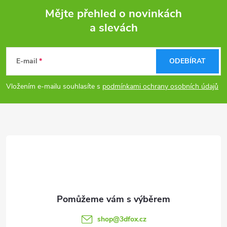
Mějte přehled o novinkách
a slevách
Z
á
E-mail
ODEBÍRAT
p
Vložením e-mailu souhlasíte s
podmínkami ochrany osobních údajů
a
t
í
shop
@
3dfox.cz