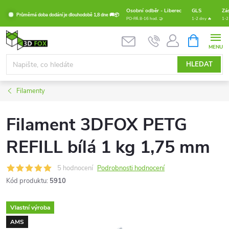
Přejít
Osobní odběr - Liberec
GLS
Zá
Průměrná doba dodání je dlouhodobě 1,8 dne 🚚📦
na
PO-PÁ 8-16 hod. 🤝
1-2 dny 🔥
1-2
obsah
NÁKUPNÍ
KOŠÍK
HLEDAT
Filamenty
Filament 3DFOX PETG
REFILL bílá 1 kg 1,75 mm
5 hodnocení
Podrobnosti hodnocení
Kód produktu:
5910
Vlastní výroba
AMS