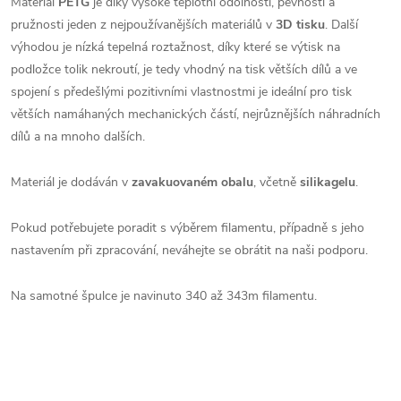
Materiál
PETG
je díky vysoké teplotní odolnosti, pevnosti a
pružnosti jeden z nejpoužívanějších materiálů v
3D tisku
. Další
výhodou je nízká tepelná roztažnost, díky které se výtisk na
podložce tolik nekroutí, je tedy vhodný na tisk větších dílů a ve
spojení s předešlými pozitivními vlastnostmi je ideální pro tisk
větších namáhaných mechanických částí, nejrůznějších náhradních
dílů a na mnoho dalších.
Materiál je dodáván v
zavakuovaném obalu
, včetně
silikagelu
.
Pokud potřebujete poradit s výběrem filamentu, případně s jeho
nastavením při zpracování, neváhejte se obrátit na naši podporu.
Na samotné špulce je navinuto 340 až 343m filamentu.