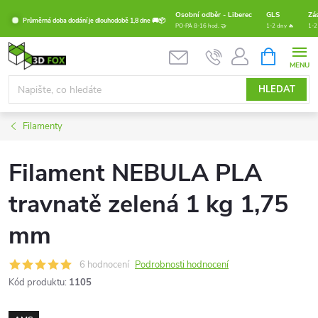
Přejít
Osobní odběr - Liberec
GLS
Zá
Průměrná doba dodání je dlouhodobě 1,8 dne 🚚📦
na
PO-PÁ 8-16 hod. 🤝
1-2 dny 🔥
1-2
obsah
NÁKUPNÍ
KOŠÍK
HLEDAT
Filamenty
Filament NEBULA PLA
travnatě zelená 1 kg 1,75
mm
6 hodnocení
Podrobnosti hodnocení
Kód produktu:
1105