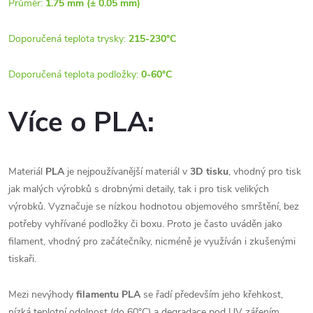
Průměr:
1.75 mm (± 0.05 mm)
Doporučená teplota trysky:
215-230°C
Doporučená teplota podložky:
0-60°C
Více o PLA:
Materiál
PLA
je nejpoužívanější materiál v
3D tisku
, vhodný pro tisk
jak malých výrobků s drobnými detaily, tak i pro tisk velikých
výrobků. Vyznačuje se nízkou hodnotou objemového smrštění, bez
potřeby vyhřívané podložky či boxu. Proto je často uváděn jako
filament, vhodný pro začátečníky, nicméně je využíván i zkušenými
tiskaři.
Mezi nevýhody
filamentu PLA
se řadí především jeho křehkost,
nízká teplotní odolnost (do 60°C) a degradace pod UV zářením.