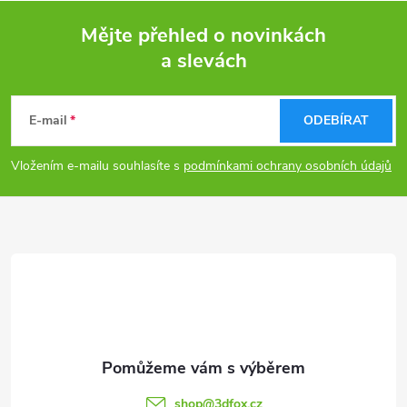
Mějte přehled o novinkách
a slevách
Z
á
E-mail
ODEBÍRAT
p
Vložením e-mailu souhlasíte s
podmínkami ochrany osobních údajů
a
t
í
shop
@
3dfox.cz