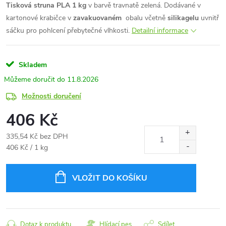
Tisková struna PLA 1 kg
v barvě travnatě zelená. Dodávané v
kartonové krabičce v
zavakuovaném
obalu včetně
silikagelu
uvnitř
sáčku pro pohlcení přebytečné vlhkosti.
Detailní informace
Skladem
11.8.2026
Možnosti doručení
406 Kč
335,54 Kč bez DPH
Měrná
406 Kč / 1 kg
cena:
VLOŽIT DO KOŠÍKU
Dotaz k produktu
Hlídací pes
Sdílet