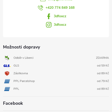
+420 774 849 168
3dfoxcz
3dfoxcz
Možnosti dopravy
Odběr v Liberci
ZDARMA
GLS
od 59 Kč
Zásilkovna
od 89 Kč
PPL Parcelshop
od 79 Kč
PPL
od 89 Kč
Facebook