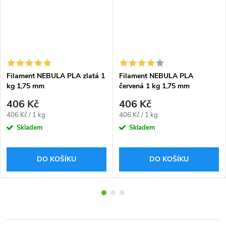
Filament NEBULA PLA zlatá 1
Filament NEBULA PLA
kg 1,75 mm
červená 1 kg 1,75 mm
406 Kč
406 Kč
Měrná
Měrná
406 Kč / 1 kg
406 Kč / 1 kg
cena:
cena:
Skladem
Skladem
DO KOŠÍKU
DO KOŠÍKU